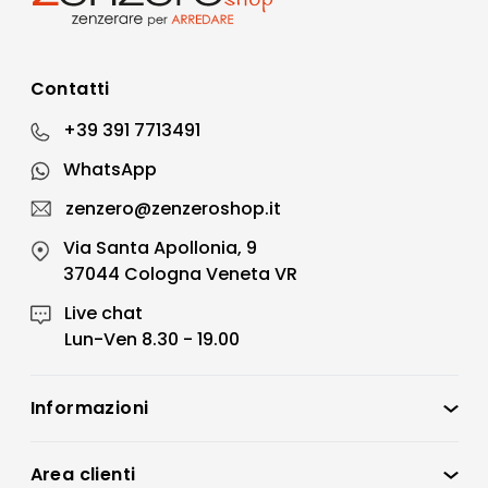
Contatti
+39 391 7713491
WhatsApp
zenzero@zenzeroshop.it
Via Santa Apollonia, 9
37044 Cologna Veneta VR
Live chat
Lun-Ven 8.30 - 19.00
Informazioni
Zenzero Shop
Condizioni di vendita
Area clienti