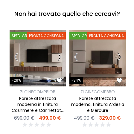
Non hai trovato quello che cercavi?
SPED. GRATIS
PRONTA CONSEGNA
SPED. GRATIS
PRONTA CONSEGNA
S
-
-29%
-34%
ZLCINFCOMPBIOB
ZLCINFCOMPBBO
P
Parete attrezzata
Parete attrezzata
lu
moderna in finitura
moderna, finitura Ardesia
Cashmere e Cannettato
e Mercure
Mercure
699,00 €
499,00 €
499,00 €
329,00 €