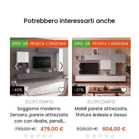
Potrebbero interessarti anche
SPED. GRATIS
PRONTA CONSEGNA
SPED. GRATIS
PRONTA CONSEGNA
S
-
-40%
-27%
ZLCIFCOMP14
ZLCIFCOMP13
Soggiorno moderno
Mobili parete attrezzata,
s
Zenzero, parete attrezzata
finitura Ardesia e Gesso
m
con con ribalte, pensili,
cubi e vani a giorno
799,00 €
479,00 €
829,00 €
604,00 €