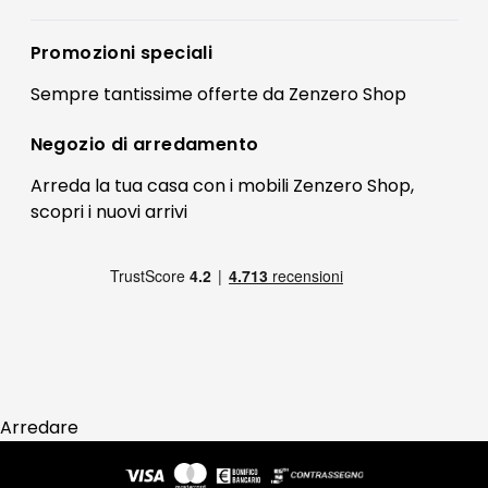
Accedi
Privacy policy
Registrati
Promozioni speciali
Preferenze Cookies
Il mio account
Sempre tantissime
offerte
da Zenzero Shop
Termini e condizioni
Bonus Mobili
Contatti
Negozio di
arredamento
Blog Arredamento
FAQ
Arreda la tua casa con i mobili Zenzero Shop,
scopri i
nuovi arrivi
Pagamenti
Reso
Arredare