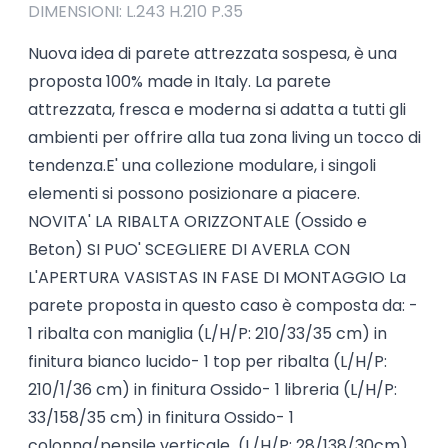
DIMENSIONI: L.243 H.210 P.35
Nuova idea di parete attrezzata sospesa, è una
proposta 100% made in Italy. La parete
attrezzata, fresca e moderna si adatta a tutti gli
ambienti per offrire alla tua zona living un tocco di
tendenza.E' una collezione modulare, i singoli
elementi si possono posizionare a piacere.
NOVITA' LA RIBALTA ORIZZONTALE (Ossido e
Beton) SI PUO' SCEGLIERE DI AVERLA CON
L'APERTURA VASISTAS IN FASE DI MONTAGGIO La
parete proposta in questo caso è composta da: -
1 ribalta con maniglia (L/H/P: 210/33/35 cm) in
finitura bianco lucido- 1 top per ribalta (L/H/P:
210/1/36 cm) in finitura Ossido- 1 libreria (L/H/P:
33/158/35 cm) in finitura Ossido- 1
colonna/pensile verticale (L/H/P: 28/138/30cm)