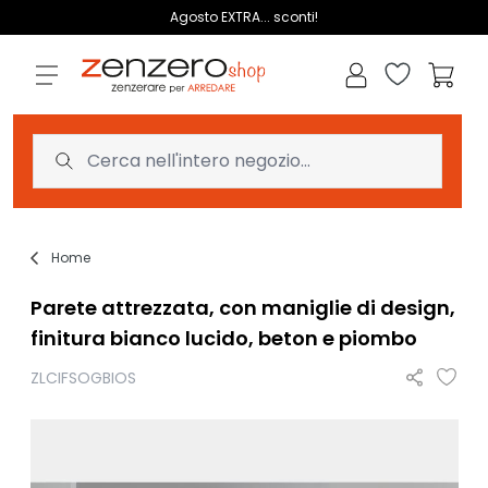
Salta al contenuto
Agosto EXTRA... sconti!
Lista dei des
Carrell
Home
Parete attrezzata, con maniglie di design,
finitura bianco lucido, beton e piombo
ZLCIFSOGBIOS