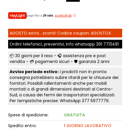
paga fino a
24 rate
,
scopri di più
AGOSTO extra... sconti! Codice coupon: AGOSTOX
Ordini telefonici, preventivi, info whatsapp
391 7713491
📦
30 giorni per il reso
- 🎧 assistenza pre e post
vendita - 💳
pagamenti sicuri
- 🛡️ garanzia 2 anni
Avviso periodo estivo:
i prodotti non in pronta
consegna potrebbero subire ritardi per le chiusure dei
fornitori. Possibili rallentamenti anche per mobili
montati o di grandi dimensioni destinati al Centro-
Sud, a causa dei fermi dei trasportatori specializzati.
Per tempistiche precise: WhatsApp
377 5977779
.
Spese di spedizione:
GRATUITA
Spedito entro:
1 GIORNO LAVORATIVO