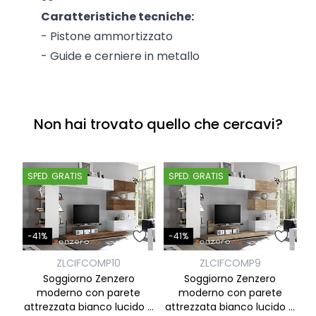
Caratteristiche tecniche:
- Pistone ammortizzato
- Guide e cerniere in metallo
Non hai trovato quello che cercavi?
SPED. GRATIS
SPED. GRATIS
S
-41%
-41%
ZLCIFCOMP10
ZLCIFCOMP9
-
Soggiorno Zenzero
Soggiorno Zenzero
moderno con parete
moderno con parete
attrezzata bianco lucido e
attrezzata bianco lucido e