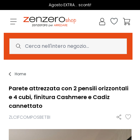
Salta al contenuto
Agosto EXTRA... sconti!
Lista dei des
Carrell
Home
Parete attrezzata con 2 pensili orizzontali
e 4 cubi, finitura Cashmere e Cadiz
cannettato
ZLCIFCOMPOSBETBI