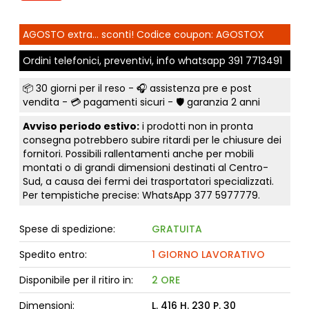
AGOSTO extra... sconti! Codice coupon: AGOSTOX
Ordini telefonici, preventivi, info whatsapp
391 7713491
📦
30 giorni per il reso
- 🎧 assistenza pre e post
vendita - 💳
pagamenti sicuri
- 🛡️ garanzia 2 anni
Avviso periodo estivo:
i prodotti non in pronta
consegna potrebbero subire ritardi per le chiusure dei
fornitori. Possibili rallentamenti anche per mobili
montati o di grandi dimensioni destinati al Centro-
Sud, a causa dei fermi dei trasportatori specializzati.
Per tempistiche precise: WhatsApp
377 5977779
.
Spese di spedizione:
GRATUITA
Spedito entro:
1 GIORNO LAVORATIVO
Disponibile per il ritiro in:
2 ORE
Dimensioni:
L. 416 H. 230 P. 30