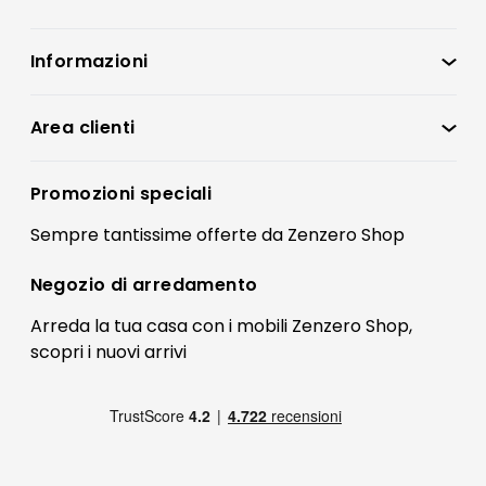
Informazioni
Zenzero Shop
Condizioni di vendita
Area clienti
Accedi
Privacy policy
Registrati
Promozioni speciali
Preferenze Cookies
Il mio account
Sempre tantissime
offerte
da Zenzero Shop
Termini e condizioni
Bonus Mobili
Contatti
Negozio di
arredamento
Blog Arredamento
FAQ
Arreda la tua casa con i mobili Zenzero Shop,
scopri i
nuovi arrivi
Pagamenti
Reso