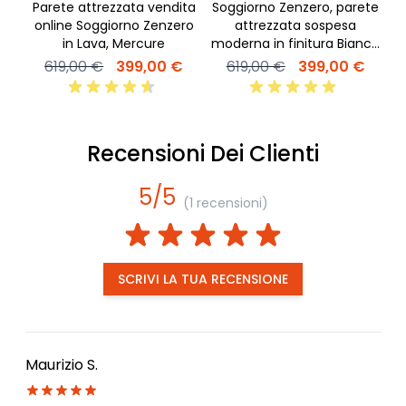
Parete attrezzata vendita
Soggiorno Zenzero, parete
s
online Soggiorno Zenzero
attrezzata sospesa
m
in Lava, Mercure
moderna in finitura Bianco
lucido e Cadiz
619,00 €
399,00 €
619,00 €
399,00 €
Recensioni Dei Clienti
5/5
(1 recensioni)
SCRIVI LA TUA RECENSIONE
Maurizio S.