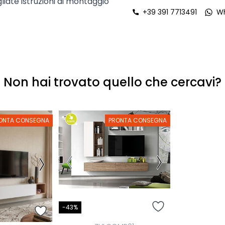
liate istruzioni di montaggio
+39 391 7713491
W
Non hai trovato quello che cercavi?
ONTA CONSEGNA
PRONTA CONSEGNA
-43%