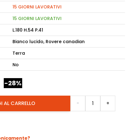
15 GIORNI LAVORATIVI
camere Like
15 GIORNI LAVORATIVI
enitore Stella
L.180 H.54 P.41
mò, armadio Atlantic
Bianco lucido, Rovere canadian
oderne notte Miss
Terra
tti
No
-28%
Quantità
I AL CARRELLO
-
+
fonicamente?