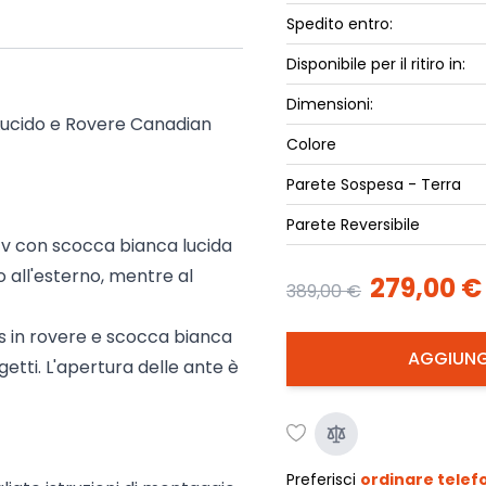
ork
Spedito entro:
Luna Top
iccione
Armadi e 
Disponibile per il ritiro in:
Letti cont
Dimensioni:
ip
Letto, co
o Lucido e Rovere Canadian
Colore
Letti Plus
Camere m
Parete Sospesa - Terra
Mostra tu
Parete Reversibile
v con scocca bianca lucida
o all'esterno, mentre al
279,00 €
389,00 €
as in rovere e scocca bianca
AGGIUNG
ggetti. L'apertura delle ante è
Preferisci
ordinare tele