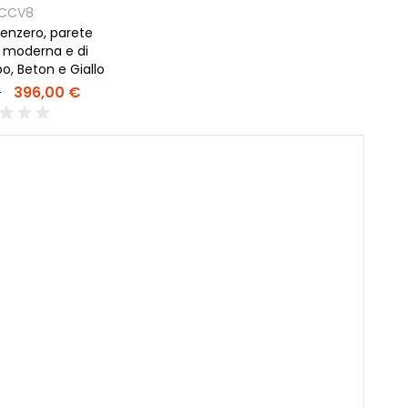
LCCV8
enzero, parete
, moderna e di
o, Beton e Giallo
€
396,00 €