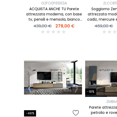
GZFO0F6663A
ZLCCB1
ACQUISTA ANCHE TU Parete
Soggiorno Zen
attrezzata moderna, con base
attrezzata mode
tv, pensili e mensola, bianco
cadiz, mercure 
artik e rovere canadian
439,00 €
279,00 €
469,00 €
-18%
ZMBM
Parete attrezzat
petrolio e ro
-48%