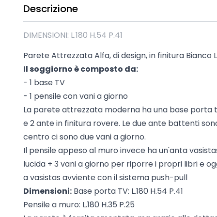
Descrizione
Madie industrial New Y
Mobili sala moderna P
Mobili Blu
DIMENSIONI: L.180 H.54 P.41
Mobili da soggiorno Str
Parete Attrezzata Alfa, di design, in finitura Bianc
Collezione Beta 2.0
Il soggiorno è composto da:
Collezione Mango
- 1 base TV
Mobili Tomasella
- 1 pensile con vani a giorno
Mostra tutti
La parete attrezzata moderna ha una base porta t
e 2 ante in finitura rovere. Le due ante battenti son
centro ci sono due vani a giorno.
Il pensile appeso al muro invece ha un'anta vasist
lucida + 3 vani a giorno per riporre i propri libri e o
a vasistas avviente con il sistema push-pull
Dimensioni:
Base porta TV: L.180 H.54 P.41
Pensile a muro: L.180 H.35 P.25