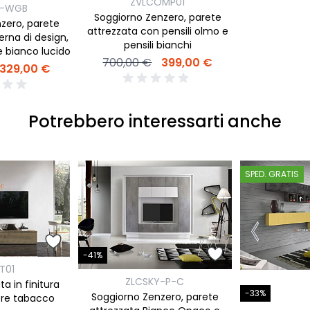
ZVLCOMP01
1-WGB
Soggiorno Zenzero, parete
zero, parete
attrezzata con pensili olmo e
rna di design,
pensili bianchi
e bianco lucido
700,00 €
399,00 €
329,00 €
Potrebbero interessarti anche
SPED. GRATIS
-41%
T01
ZLCSKY-P-C
a in finitura
-33%
Soggiorno Zenzero, parete
vere tabacco