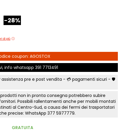
e Comfort
Comò e Comodini
Mostra tutti
Lettini e letti montessoriano
t
Bruxelles
Vichinga
Librerie per camerette
-28%
letti Classic
Camerette classiche
i
Scrivania ragazzo
madi Industry
Aloe Young
Sedia cameretta
modini, armadi
Luna young
Collezione Zit
i di più
Collezione Nemo
fficio
Scegli il colore
 camere Tortora
Collezione Color
Prima infanzia
 Codice coupon: AGOSTOX
 gruppi collezione
Collezione Kaleido
Smart Working cameretta
ivi, info whatsapp
391 7713491
Mostra tutti
Letto a soppalco
rking
 assistenza pre e post vendita - 💳
pagamenti sicuri
- 🛡️
Letti contenitore camerette
to notte Surf
Mostra tutti
a
 prodotti non in pronta consegna potrebbero subire
nto notte Sabbia
 fornitori. Possibili rallentamenti anche per mobili montati
e Orizzonte
tinati al Centro-Sud, a causa dei fermi dei trasportatori
tiche precise: WhatsApp
377 5977779
.
onente
te Tomasella
GRATUITA
a letto notte Apache