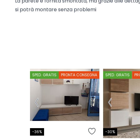
La parete è fornita smontata, ma grazie alle dettag
si potrà montare senza problemi
SPED. GRATIS
PRONTA CONSEGNA
SPED. GRATIS
PR
-36%
-30%