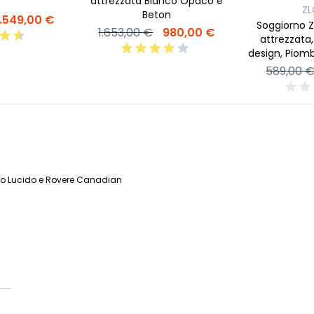
attrezzata Bianco Opaco e
Z
Beton
1.549,00 €
Soggiorno Z
1.653,00 €
980,00 €
attrezzata
design, Piomb
589,00 
anco Lucido e Rovere Canadian