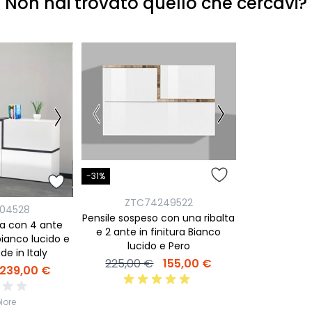
Non hai trovato quello che cercavi?
-31%
ZTC74249522
04528
Pensile sospeso con una ribalta
a con 4 ante
e 2 ante in finitura Bianco
 bianco lucido e
lucido e Pero
de in Italy
225,00 €
155,00 €
239,00 €
lore