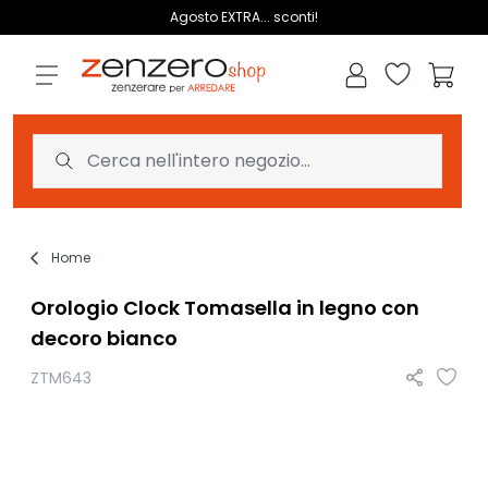
Salta al contenuto
Agosto EXTRA... sconti!
Lista dei des
Carrell
Home
Orologio Clock Tomasella in legno con
decoro bianco
ZTM643