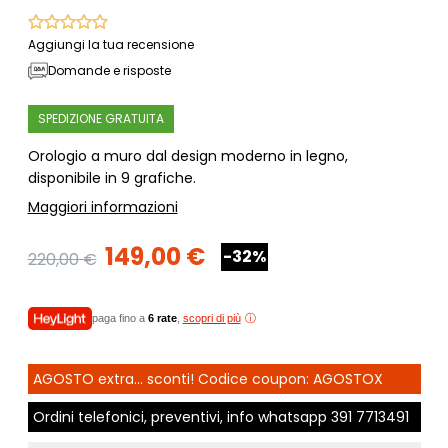
Aggiungi la tua recensione
Domande e risposte
SPEDIZIONE GRATUITA
Orologio a muro dal design moderno in legno,
disponibile in 9 grafiche.
Maggiori informazioni
149,00 €
-32%
220,00 €
paga fino a
6 rate
,
scopri di più
AGOSTO extra... sconti! Codice coupon: AGOSTOX
Ordini telefonici, preventivi, info whatsapp
391 7713491