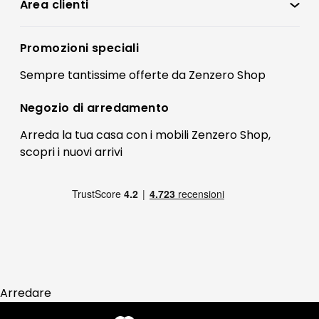
Condizioni di vendita
Area clienti
Accedi
Privacy policy
Registrati
Promozioni speciali
Preferenze Cookies
Il mio account
Sempre tantissime
offerte
da Zenzero Shop
Termini e condizioni
Bonus Mobili
Contatti
Negozio di
arredamento
Blog Arredamento
FAQ
Arreda la tua casa con i mobili Zenzero Shop,
scopri i
nuovi arrivi
Pagamenti
Reso
Arredare