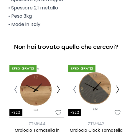
• Spessore 2,1 metallo
• Peso 3kg
• Made in Italy
Non hai trovato quello che cercavi?
SPED. GRATIS
SPED. GRATIS
S
-
-32%
-32%
ZTM644
ZTM642
O
Orologio Tomasella in
Orologio Clock Tomasella