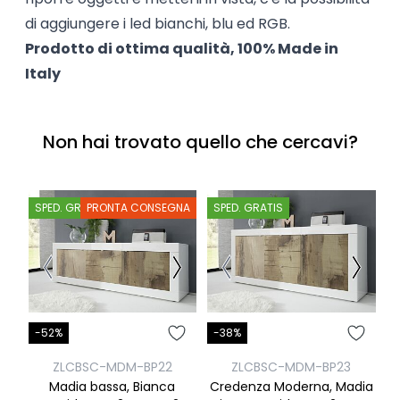
di aggiungere i led bianchi, blu ed RGB.
Prodotto di ottima qualità, 100% Made in
Italy
Non hai trovato quello che cercavi?
SPED. GRATIS
PRONTA CONSEGNA
SPED. GRATIS
S
-52%
-38%
-
ZLCBSC-MDM-BP22
ZLCBSC-MDM-BP23
Madia bassa, Bianca
Credenza Moderna, Madia
C