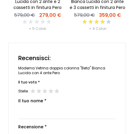
Lucida con 2 ante e 2
Bianca Lucida con 2 ante
B
cassetti in finitura Pero
e 3 cassetti in finitura Pero
579,00 €
279,00 €
579,00 €
359,00 €
+ 5 Colori
+ 4 Colori
Recensisci:
Moderna Vetrina doppia colonna "Beta" Bianca
Lucida con 4 ante Pero
Il tuo voto *
Stelle:
Il tuo nome *
Recensione *