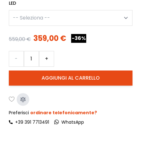
LED
359,00 €
-36%
559,00 €
Quantità
-
+
AGGIUNGI AL CARRELLO
Preferisci
ordinare telefonicamente?
+39 391 7713491
WhatsApp