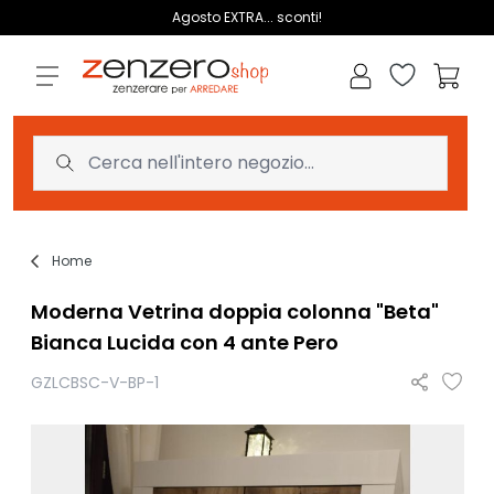
Salta al contenuto
Agosto EXTRA... sconti!
Lista dei des
Carrell
Home
Moderna Vetrina doppia colonna "Beta"
Bianca Lucida con 4 ante Pero
GZLCBSC-V-BP-1