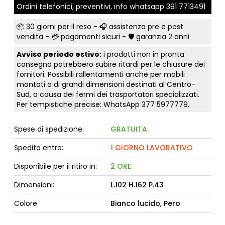
Ordini telefonici, preventivi, info whatsapp
391 7713491
📦
30 giorni per il reso
- 🎧 assistenza pre e post
vendita - 💳
pagamenti sicuri
- 🛡️ garanzia 2 anni
Avviso periodo estivo:
i prodotti non in pronta
consegna potrebbero subire ritardi per le chiusure dei
fornitori. Possibili rallentamenti anche per mobili
montati o di grandi dimensioni destinati al Centro-
Sud, a causa dei fermi dei trasportatori specializzati.
Per tempistiche precise: WhatsApp
377 5977779
.
Spese di spedizione:
GRATUITA
Spedito entro:
1 GIORNO LAVORATIVO
Disponibile per il ritiro in:
2 ORE
Dimensioni:
L.102 H.162 P.43
Colore
Bianco lucido, Pero