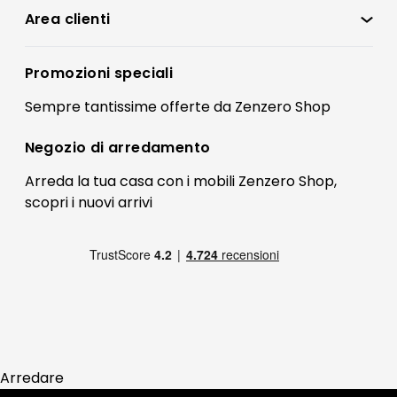
Condizioni di vendita
Area clienti
Accedi
Privacy policy
Registrati
Promozioni speciali
Preferenze Cookies
Il mio account
Sempre tantissime
offerte
da Zenzero Shop
Termini e condizioni
Bonus Mobili
Contatti
Negozio di
arredamento
Blog Arredamento
FAQ
Arreda la tua casa con i mobili Zenzero Shop,
scopri i
nuovi arrivi
Pagamenti
Reso
Arredare