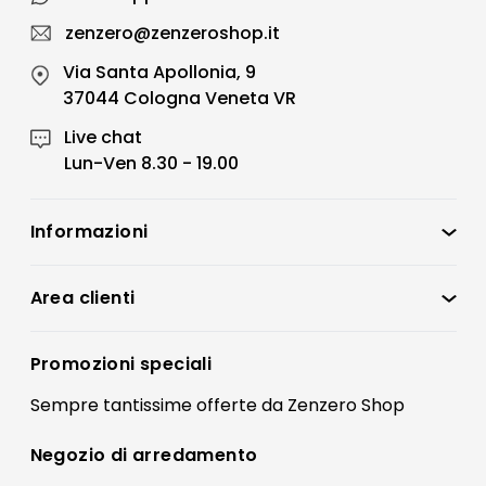
zenzero@zenzeroshop.it
Via Santa Apollonia, 9
37044 Cologna Veneta VR
Live chat
Lun-Ven 8.30 - 19.00
Informazioni
Zenzero Shop
Condizioni di vendita
Area clienti
Accedi
Privacy policy
Registrati
Promozioni speciali
Preferenze Cookies
Il mio account
Sempre tantissime
offerte
da Zenzero Shop
Termini e condizioni
Bonus Mobili
Contatti
Negozio di
arredamento
Blog Arredamento