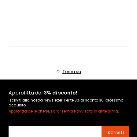
Torna su
Approfitta del
3% di sconto!
Iscriviti alla nostra newsletter. Per te 3% di sconto sul prossimo
acquisto.
Approfitta delle offerte, sarai sempre avvisato in anteprima.
Indirizzo email
Iscriviti