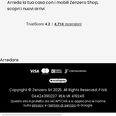
FAQ
Arreda la tua casa con i mobili Zenzero Shop,
scopri i
nuovi arrivi
Pagamenti
Reso
Arredare
Copyright © Zenzero Srl 2025. All Rights Reserved. P.IVA
04424390237. REA VR 419246
Questo sito è protetto da reCAPTCHA e si applicano le norme
sulla
privacy
e i
termini di servizio
di Google.