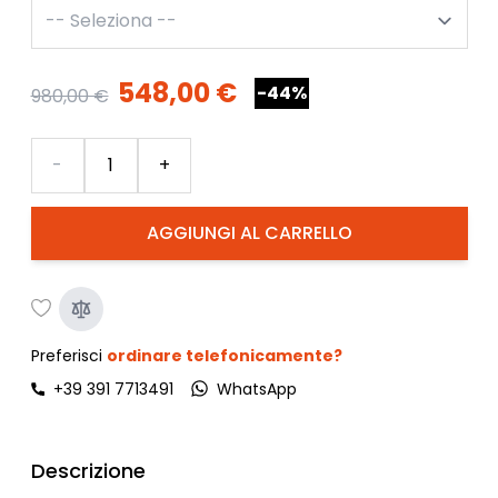
548,00 €
-44%
980,00 €
Quantità
-
+
AGGIUNGI AL CARRELLO
Preferisci
ordinare telefonicamente?
+39 391 7713491
WhatsApp
Descrizione