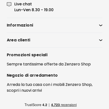
Live chat
Lun-Ven 8.30 - 19.00
Informazioni
Zenzero Shop
Condizioni di vendita
Area clienti
Accedi
Privacy policy
Registrati
Promozioni speciali
Preferenze Cookies
Il mio account
Sempre tantissime
offerte
da Zenzero Shop
Termini e condizioni
Bonus Mobili
Contatti
Negozio di
arredamento
Blog Arredamento
FAQ
Arreda la tua casa con i mobili Zenzero Shop,
scopri i
nuovi arrivi
Pagamenti
Reso