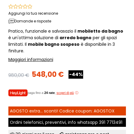
Aggiungi la tua recensione
Domande e risposte
Pratico, funzionale e salvasazio il
mobiletto da bagno
è un'ottima soluzione di
arredo bagno
per gli spazi
limitati. Il
mobile bagno sospeso
è disponibile in 3
finiture.
Maggiori informazioni
548,00 €
-44%
980,00 €
paga fino a
24 rate
,
scopri di più
AGOSTO extra... sconti! Codice coupon: AGOSTOX
Ordini telefonici, preventivi, info whatsapp
391 7713491