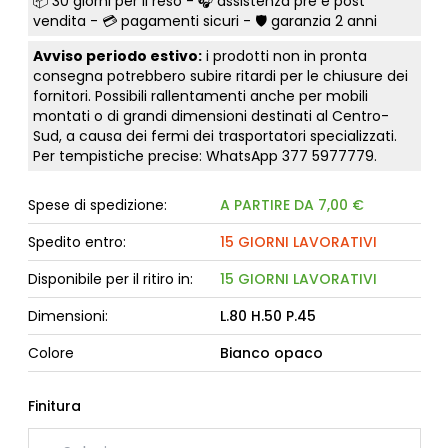
📦
30 giorni per il reso
- 🎧 assistenza pre e post
vendita - 💳
pagamenti sicuri
- 🛡️ garanzia 2 anni
Avviso periodo estivo:
i prodotti non in pronta
consegna potrebbero subire ritardi per le chiusure dei
fornitori. Possibili rallentamenti anche per mobili
montati o di grandi dimensioni destinati al Centro-
Sud, a causa dei fermi dei trasportatori specializzati.
Per tempistiche precise: WhatsApp
377 5977779
.
Spese di spedizione:
A PARTIRE DA 7,00 €
Spedito entro:
15 GIORNI LAVORATIVI
Disponibile per il ritiro in:
15 GIORNI LAVORATIVI
Dimensioni:
L.80 H.50 P.45
Colore
Bianco opaco
Finitura