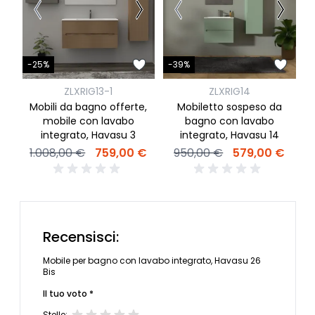
-
-25%
-39%
ZLXRIG13-1
ZLXRIG14
Mobili da bagno offerte,
Mobiletto sospeso da
mobile con lavabo
bagno con lavabo
integrato, Havasu 3
integrato, Havasu 14
1.008,00 €
759,00 €
950,00 €
579,00 €
Recensisci:
Mobile per bagno con lavabo integrato, Havasu 26
Bis
Il tuo voto *
Stelle: