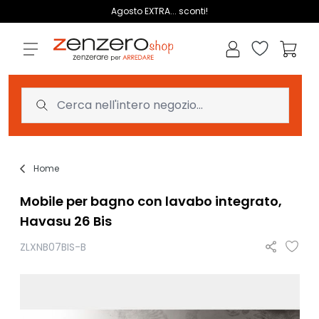
Salta al contenuto
Agosto EXTRA... sconti!
Lista dei des
Carrell
Home
Mobile per bagno con lavabo integrato,
Havasu 26 Bis
ZLXNB07BIS-B