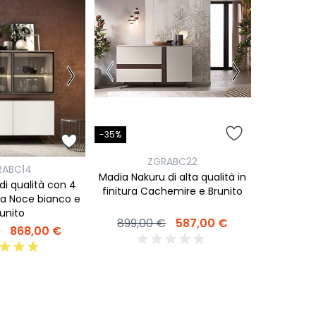
-35%
ZGRABC22
RABC14
Madia Nakuru di alta qualità in
 di qualità con 4
finitura Cachemire e Brunito
ura Noce bianco e
unito
899,00 €
587,00 €
€
868,00 €