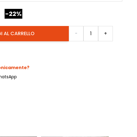
-22%
Quantità
I AL CARRELLO
-
+
fonicamente?
hatsApp