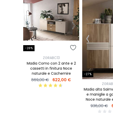
-28%
ZGRABC13
Madia Como con 2 ante e 2
cassetti in finitura Noce
naturale e Cachemire
-27%
869,00 €
622,00 €
ZGRAB
Madia alta Saim
e maniglie a gol
Noce naturale
936,00 €