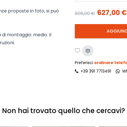
enze proposte in foto, si può
627,00 €
806,00 €
AGGIUNG
à di montaggio: medio. Il
uzioni.
Preferisci
ordinare tele
+39 391 7713491
W
Non hai trovato quello che cercavi?