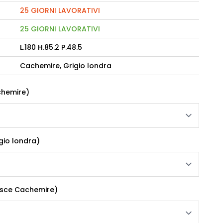
25 GIORNI LAVORATIVI
camere Like
25 GIORNI LAVORATIVI
enitore Stella
L.180 H.85.2 P.48.5
mò, armadio Atlantic
Cachemire, Grigio londra
oderne notte Miss
achemire)
tti
igio londra)
uisce Cachemire)