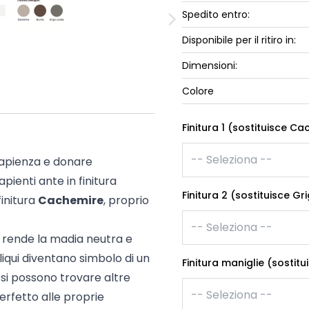
ork
Spedito entro:
Luna Top
iccione
Armadi e 
Disponibile per il ritiro in:
Letti cont
Dimensioni:
ip
Letto, co
Colore
Letti Plus
Camere m
Finitura 1 (sostituisce C
Mostra tu
capienza e donare
pienti ante in finitura
Finitura 2 (sostituisce Gr
finitura
Cachemire
, proprio
rende la madia neutra e
liqui diventano simbolo di un
Finitura maniglie (sostit
si possono trovare altre
rfetto alle proprie