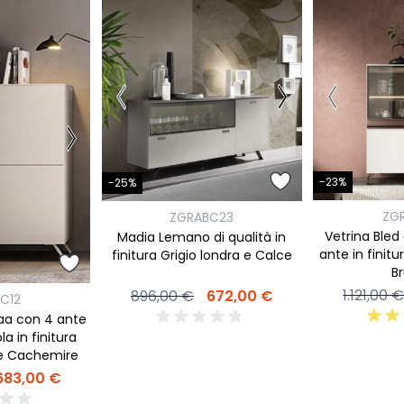
-23%
-25%
ZG
ZGRABC23
Vetrina Bled
Madia Lemano di qualità in
ante in finit
finitura Grigio londra e Calce
Br
1.121,00 
896,00 €
672,00 €
C12
aa con 4 ante
a in finitura
 e Cachemire
683,00 €