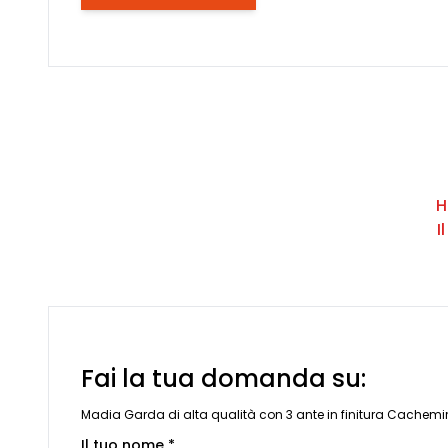
H
I
Fai la tua domanda su:
Madia Garda di alta qualità con 3 ante in finitura Cachemir
Il tuo nome *