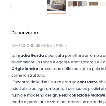
Madie industrial New Y
Mobili sala moderna P
Mobili Blu
Mobili da soggiorno Str
Collezione Beta 2.0
Descrizione
Collezione Mango
Mobili Tomasella
DIMENSIONI: L.180 H.85.2 P.48.5
Mostra tutti
La
madia Garda
è pensata per offrire un'ampia 
all'ambiente un tocco elegante e sofisticato. Le 3 ca
Grigio londra
presentano delle maniglie a gola in 
come la struttura.
L'incontro delle due finiture crea un
contrasto
che 
adattabile ad ogni ambiente, i particolari piedini ob
nuovo e moderno design. Nella
collezione Malawi
madie o pareti attrezzate per creare un arrendo pe