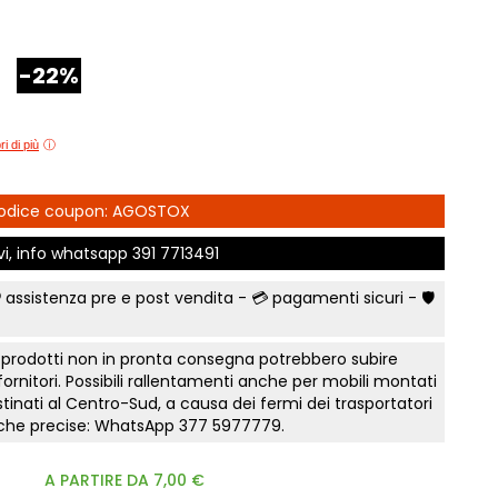
e Comfort
Comò e Comodini
Mostra tutti
Lettini e letti montessoriano
t
Bruxelles
Vichinga
Librerie per camerette
-22%
letti Classic
Camerette classiche
i
Scrivania ragazzo
madi Industry
Aloe Young
Sedia cameretta
modini, armadi
Luna young
i di più
Collezione Zit
Collezione Nemo
fficio
Scegli il colore
 camere Tortora
Collezione Color
 Codice coupon: AGOSTOX
Prima infanzia
 gruppi collezione
Collezione Kaleido
Smart Working cameretta
ivi, info whatsapp
391 7713491
Mostra tutti
Letto a soppalco
rking
 assistenza pre e post vendita - 💳
pagamenti sicuri
- 🛡️
Letti contenitore camerette
to notte Surf
Mostra tutti
a
 prodotti non in pronta consegna potrebbero subire
nto notte Sabbia
 fornitori. Possibili rallentamenti anche per mobili montati
e Orizzonte
tinati al Centro-Sud, a causa dei fermi dei trasportatori
tiche precise: WhatsApp
377 5977779
.
onente
te Tomasella
A PARTIRE DA 7,00 €
a letto notte Apache