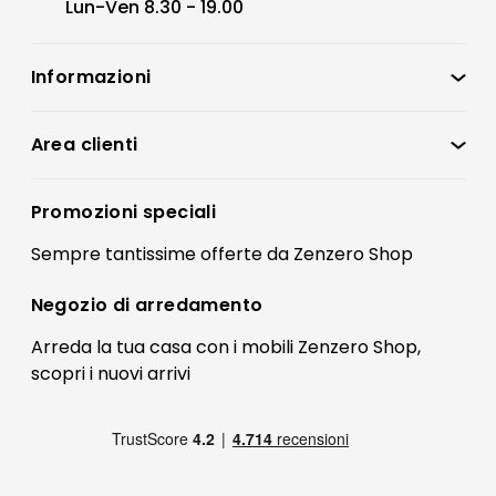
Lun-Ven 8.30 - 19.00
Informazioni
Zenzero Shop
Condizioni di vendita
Area clienti
Accedi
Privacy policy
Registrati
Promozioni speciali
Preferenze Cookies
Il mio account
Sempre tantissime
offerte
da Zenzero Shop
Termini e condizioni
Bonus Mobili
Contatti
Negozio di
arredamento
Blog Arredamento
FAQ
Arreda la tua casa con i mobili Zenzero Shop,
scopri i
nuovi arrivi
Pagamenti
Reso