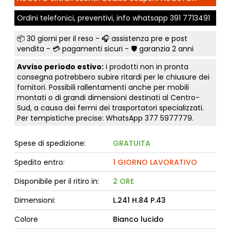
Ordini telefonici, preventivi, info whatsapp
391 7713491
📦
30 giorni per il reso
- 🎧 assistenza pre e post
vendita - 💳
pagamenti sicuri
- 🛡️ garanzia 2 anni
Avviso periodo estivo:
i prodotti non in pronta
consegna potrebbero subire ritardi per le chiusure dei
fornitori. Possibili rallentamenti anche per mobili
montati o di grandi dimensioni destinati al Centro-
Sud, a causa dei fermi dei trasportatori specializzati.
Per tempistiche precise: WhatsApp
377 5977779
.
Spese di spedizione:
GRATUITA
Spedito entro:
1 GIORNO LAVORATIVO
Disponibile per il ritiro in:
2 ORE
Dimensioni:
L.241 H.84 P.43
Colore
Bianco lucido