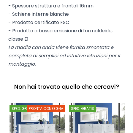
- Spessore struttura e frontali 16mm
- Schiene interne bianche
- Prodotto certificato FSC
- Prodotto a bassa emissione di formaldeide,
classe E1
La madia con onda viene fornita smontata e
completa di semplici ed intuitive istruzioni per il
montaggio.
Non hai trovato quello che cercavi?
SPED. GRATIS
PRONTA CONSEGNA
SPED. GRATIS
S