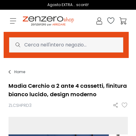
Salta al contenuto
Agosto EXTRA... sconti!
Lista dei des
Carrell
Home
Madia Cerchio a 2 ante 4 cassetti, finitura
bianco lucido, design moderno
ZLCSHPRD3