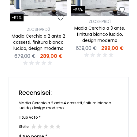
-53%
-57%
-
ZLCSHPRD1
Madia Cerchio a 3 ante,
ZLCSHPRD2
finitura bianco lucido,
Madia Cerchio a 2 ante 2
Ma
design moderno
cassetti, finitura bianco
639,00 €
299,00 €
lucido, design moderno
679,00 €
289,00 €
Recensisci:
Madia Cerchio a 2 ante 4 cassetti, finitura bianco
lucido, design moderno
Il tuo voto *
Stelle:
Il tuo nome *