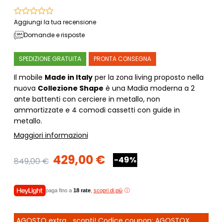
Aggiungi la tua recensione
Domande e risposte
SPEDIZIONE GRATUITA
PRONTA CONSEGNA
Il mobile
Made in Italy
per la zona living proposto nella
nuova
Collezione Shape
è una Madia moderna a 2
ante battenti con cerciere in metallo, non
ammortizzate e 4 comodi cassetti con guide in
metallo.
Maggiori informazioni
429,00 €
-49%
849,00 €
paga fino a
18 rate
,
scopri di più
AGOSTO extra... sconti! Codice coupon: AGOSTOX