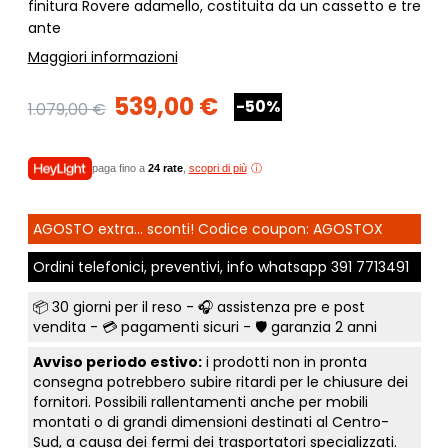
finitura Rovere adamello, costituita da un cassetto e tre
ante
Maggiori informazioni
539,00 €
-50%
1.079,00 €
paga fino a
24 rate
,
scopri di più
AGOSTO extra... sconti! Codice coupon: AGOSTOX
Ordini telefonici, preventivi, info whatsapp
391 7713491
📦
30 giorni per il reso
- 🎧 assistenza pre e post
vendita - 💳
pagamenti sicuri
- 🛡️ garanzia 2 anni
Avviso periodo estivo:
i prodotti non in pronta
consegna potrebbero subire ritardi per le chiusure dei
fornitori. Possibili rallentamenti anche per mobili
montati o di grandi dimensioni destinati al Centro-
Sud, a causa dei fermi dei trasportatori specializzati.