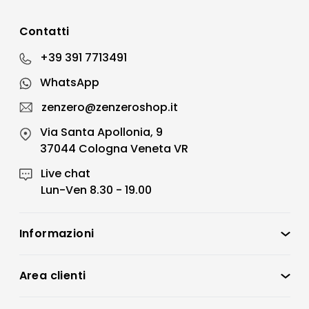
Contatti
+39 391 7713491
WhatsApp
zenzero@zenzeroshop.it
Via Santa Apollonia, 9
37044 Cologna Veneta VR
Live chat
Lun-Ven 8.30 - 19.00
Informazioni
Zenzero Shop
Condizioni di vendita
Area clienti
Accedi
Privacy policy