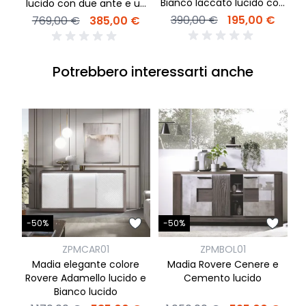
Bianco laccato lucido con
lucido con due ante e un
un cassetto
cassetto
390,00 €
195,00 €
769,00 €
385,00 €
Potrebbero interessarti anche
-50%
-50%
ZPMCAR01
ZPMBOL01
M
Madia elegante colore
Madia Rovere Cenere e
c
Rovere Adamello lucido e
Cemento lucido
Bianco lucido