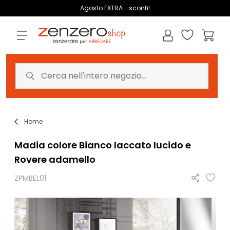
Salta al contenuto
Agosto EXTRA... sconti!
Lista dei des
Carrell
Home
Madia colore Bianco laccato lucido e
Rovere adamello
ZPMBEL01