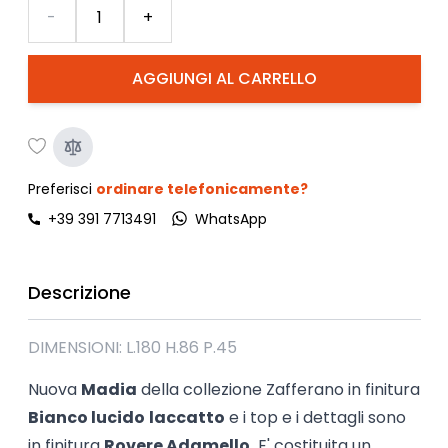
Quantità
-
+
AGGIUNGI AL CARRELLO
Preferisci
ordinare telefonicamente?
+39 391 7713491
WhatsApp
Descrizione
DIMENSIONI: L.180 H.86 P.45
Nuova
Madia
della collezione Zafferano in finitura
Bianco lucido
laccatto
e i top e i dettagli sono
in finitura
Rovere Adamello.
E' costituita un