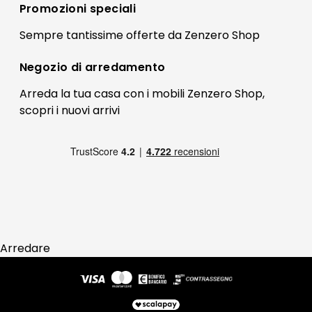
Registrati
Promozioni speciali
Preferenze Cookies
Il mio account
Sempre tantissime
offerte
da Zenzero Shop
Termini e condizioni
Bonus Mobili
Contatti
Negozio di
arredamento
Blog Arredamento
FAQ
Arreda la tua casa con i mobili Zenzero Shop,
scopri i
nuovi arrivi
Pagamenti
Reso
Arredare