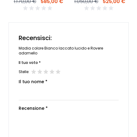
1.170,00 €
585,00 €
1.050,00 €
525,00 €
Recensisci:
Madia colore Bianco laccato lucido e Rovere
adamello
Il tuo voto *
Stelle:
Il tuo nome *
Recensione *