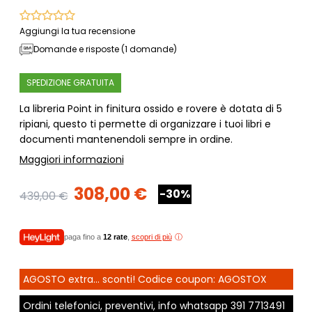
Aggiungi la tua recensione
Domande e risposte (1 domande)
SPEDIZIONE GRATUITA
La libreria Point in finitura ossido e rovere è dotata di 5
ripiani, questo ti permette di organizzare i tuoi libri e
documenti mantenendoli sempre in ordine.
Maggiori informazioni
308,00 €
-30%
439,00 €
paga fino a
12 rate
,
scopri di più
AGOSTO extra... sconti! Codice coupon: AGOSTOX
Ordini telefonici, preventivi, info whatsapp
391 7713491