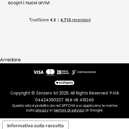
scopri i
nuovi arrivi
Pagamenti
Reso
Arredare
Copyright © Zenzero Srl 2025. All Rights Reserved. P.IVA
04424390237. REA VR 419246
Questo sito è protetto da reCAPTCHA e si applicano le norme
sulla
privacy
e i
termini di servizio
di Google.
Informativa sulla raccolta