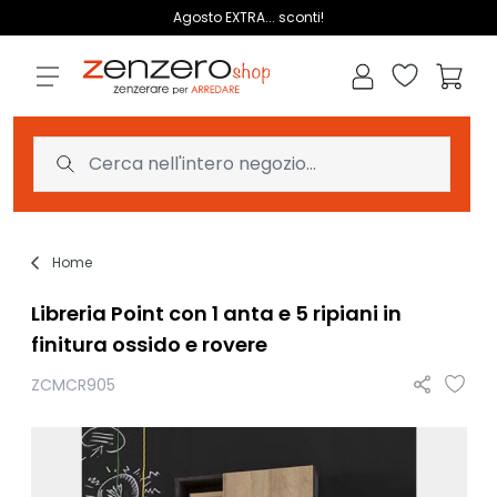
Salta al contenuto
Agosto EXTRA... sconti!
Lista dei des
Carrell
Home
Libreria Point con 1 anta e 5 ripiani in
finitura ossido e rovere
ZCMCR905