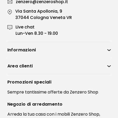
zenzero@zenzeroshop.it
Via Santa Apollonia, 9
37044 Cologna Veneta VR
Live chat
Lun-Ven 8.30 - 19.00
Informazioni
Zenzero Shop
Condizioni di vendita
Area clienti
Accedi
Privacy policy
Registrati
Promozioni speciali
Preferenze Cookies
Il mio account
Sempre tantissime
offerte
da Zenzero Shop
Termini e condizioni
Bonus Mobili
Contatti
Negozio di
arredamento
Blog Arredamento
FAQ
Arreda la tua casa con i mobili Zenzero Shop,