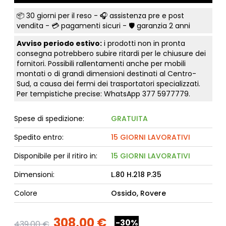
📦
30 giorni per il reso
- 🎧 assistenza pre e post
vendita - 💳
pagamenti sicuri
- 🛡️ garanzia 2 anni
Avviso periodo estivo:
i prodotti non in pronta
consegna potrebbero subire ritardi per le chiusure dei
fornitori. Possibili rallentamenti anche per mobili
montati o di grandi dimensioni destinati al Centro-
Sud, a causa dei fermi dei trasportatori specializzati.
Per tempistiche precise: WhatsApp
377 5977779
.
Spese di spedizione:
GRATUITA
Spedito entro:
15 GIORNI LAVORATIVI
Disponibile per il ritiro in:
15 GIORNI LAVORATIVI
Dimensioni:
L.80 H.218 P.35
Colore
Ossido, Rovere
308,00 €
-30%
439,00 €