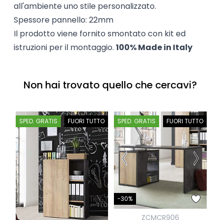
all'ambiente uno stile personalizzato.
Spessore pannello: 22mm
Il prodotto viene fornito smontato con kit ed
istruzioni per il montaggio.
100% Made in Italy
Non hai trovato quello che cercavi?
SPED. GRATIS
FUORI TUTTO
SPED. GRATIS
FUORI TUTTO
S
-
-30%
ZCMCR906
S