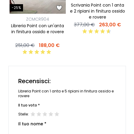
Scrivania Point con 1 anta
c
-25%
e 2 ripiani in finitura ossido
e rovere
ZCMCR904
377,00 €
263,00 €
Libreria Point con un'anta
in finitura ossido e rovere
251,00 €
188,00 €
Recensisci:
Libreria Point con 1 anta e 5 ripiani in finitura ossido e
rovere
Il tuo voto *
Stelle:
Il tuo nome *