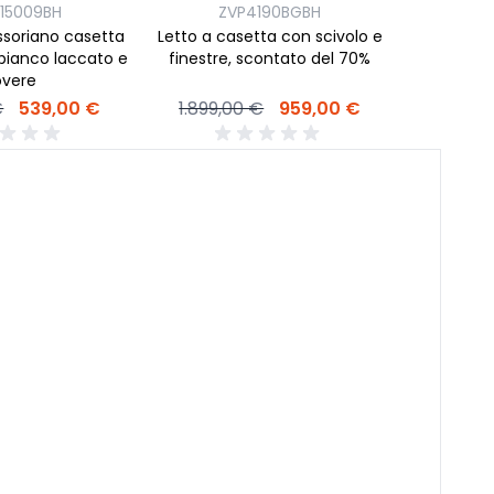
15009BH
ZVP4190BGBH
soriano casetta
Letto a casetta con scivolo e
 bianco laccato e
finestre, scontato del 70%
overe
€
539,00 €
1.899,00 €
959,00 €