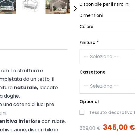
ork
Disponibile per il ritiro in:
Luna Top
iccione
Dimensioni:
Armadi e 
Letti cont
Colore
ip
Letto, co
Letti Plus
Finitura
*
Camere m
Mostra tu
cm. La struttura è
Cassettone
pletata da un tetto. Il
initura
naturale,
laccato
e a doghe.
Optional
o una catena di luci pre
ini.
Tessuto decorativo f
nitiva inferiore
con ruote,
345,00 €
689,00 €
hiviazione, disponibile in