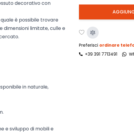
tessuto decorativo con
AGGIUNG
a quale è possibile trovare
dimensioni limitate, culle e
icercato.
Preferisci
ordinare tele
+39 391 7713491
W
isponibile in naturale,
m.
e e sviluppo di mobili e