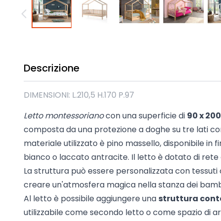
Madie industrial New Y
Mobili sala moderna P
Mobili Blu
Mobili da soggiorno Str
Collezione Beta 2.0
Descrizione
Collezione Mango
Mobili Tomasella
DIMENSIONI: L.210,5 H.170 P.97
Mostra tutti
Letto montessoriano
con una superficie di
90 x 200
composta da una protezione a doghe su tre lati com
materiale utilizzato è pino massello, disponibile in f
bianco o laccato antracite. Il letto è dotato di ret
La struttura può essere personalizzata con tessuti 
creare un'atmosfera magica nella stanza dei bamb
Al letto è possibile aggiungere una
struttura conte
utilizzabile come secondo letto o come spazio di arc