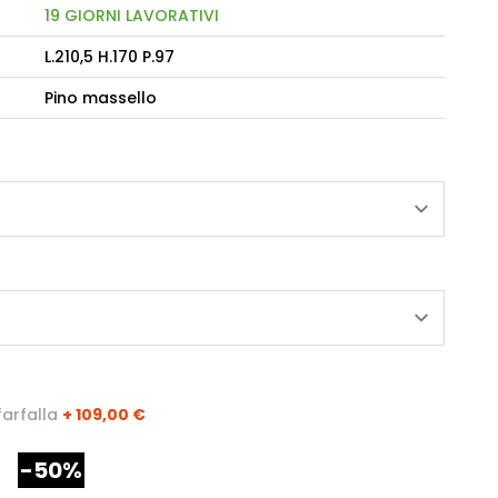
19 GIORNI LAVORATIVI
L.210,5 H.170 P.97
camere Like
enitore Stella
Pino massello
mò, armadio Atlantic
oderne notte Miss
tti
arfalla
+
109,00 €
-50%