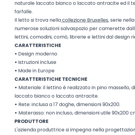
naturale laccato bianco o laccato antracite ed il 
farfalle.
Il letto si trova nella
collezione Bruxelles
, serie nell
numerose soluzioni salvaspazio per camerette dalle 
lettini, comodini, comò, librerie e lettini dal design r
CARATTERISTICHE
•
Design moderno
•
Istruzioni incluse
•
Made in Europe
CARATTERISTICHE TECNICHE
•
Materiale: il lettino è realizzato in pino massello, d
laccato bianco o laccato antracite.
•
Rete: inclusa a 17 doghe, dimensioni 90x200.
•
Materasso: non incluso, dimensioni utile 90x200 c
PRODUTTORE
L'azienda produttrice si impegna nella progettazion