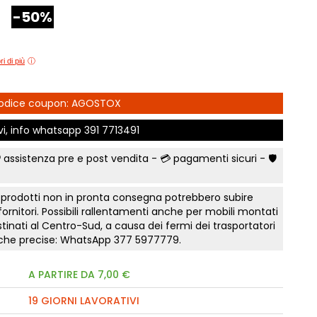
e Comfort
-50%
Comò e Comodini
Mostra tutti
Lettini e letti montessoriano
t
Bruxelles
Vichinga
Librerie per camerette
letti Classic
Camerette classiche
i
Scrivania ragazzo
i di più
madi Industry
Aloe Young
Sedia cameretta
modini, armadi
Luna young
Collezione Zit
 Codice coupon: AGOSTOX
Collezione Nemo
fficio
Scegli il colore
 camere Tortora
Collezione Color
ivi, info whatsapp
391 7713491
Prima infanzia
 gruppi collezione
Collezione Kaleido
Smart Working cameretta
 assistenza pre e post vendita - 💳
pagamenti sicuri
- 🛡️
Mostra tutti
Letto a soppalco
rking
Letti contenitore camerette
to notte Surf
 prodotti non in pronta consegna potrebbero subire
 fornitori. Possibili rallentamenti anche per mobili montati
Mostra tutti
a
tinati al Centro-Sud, a causa dei fermi dei trasportatori
nto notte Sabbia
tiche precise: WhatsApp
377 5977779
.
e Orizzonte
A PARTIRE DA 7,00 €
onente
te Tomasella
19 GIORNI LAVORATIVI
a letto notte Apache