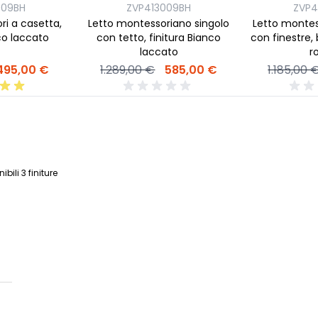
009BH
ZVP413009BH
ZVP4
ri a casetta,
Letto montessoriano singolo
Letto montes
co laccato
con tetto, finitura Bianco
con finestre,
laccato
r
495,00 €
1.289,00 €
585,00 €
1.185,00 
ili 3 finiture