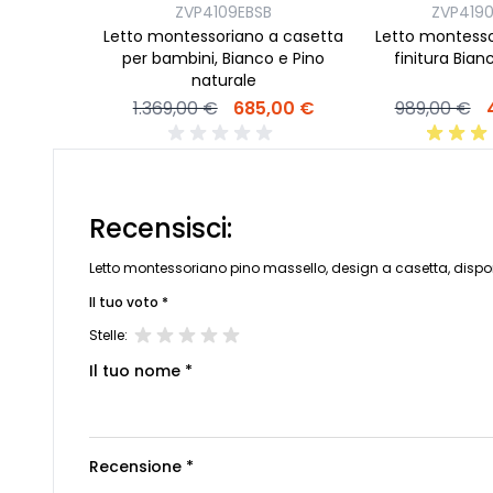
ZVP4109EBSB
ZVP419
Letto montessoriano a casetta
Letto montesso
per bambini, Bianco e Pino
finitura Bian
naturale
1.369,00 €
685,00 €
989,00 €
Recensisci:
Letto montessoriano pino massello, design a casetta, disponib
Il tuo voto *
Stelle:
Il tuo nome *
Recensione *