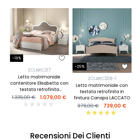
-
-19%
-25%
ZCLARC217
Letto matrimoniale
ZCLARC208-1
contenitore Elisabetta con
Letto matrimoniale con
s
testata retrofinita
testata retrofinita in
imbottita in ecopelle in
1.339,00 €
1.079,00 €
finitura Canapa LACCATO
finitura Bucaneve e Tenda
979,00 €
739,00 €
Recensioni Dei Clienti