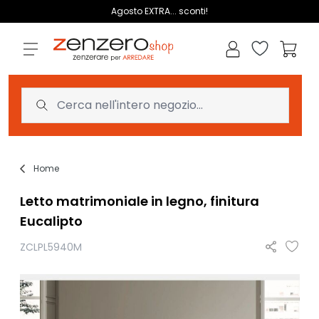
Salta al contenuto
Agosto EXTRA... sconti!
Lista dei des
Carrell
Home
Letto matrimoniale in legno, finitura
Eucalipto
ZCLPL5940M