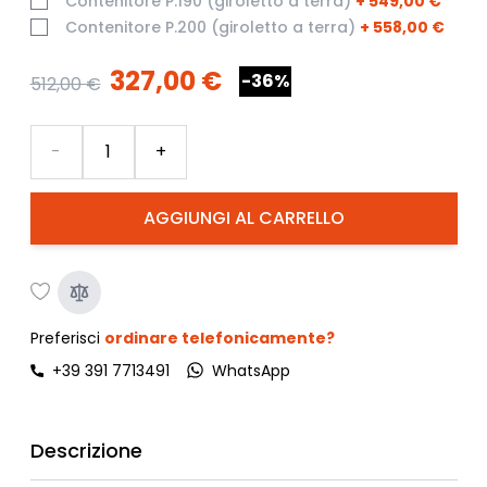
Contenitore P.190 (giroletto a terra)
+
549,00 €
Contenitore P.200 (giroletto a terra)
+
558,00 €
327,00 €
-36%
512,00 €
Quantità
-
+
AGGIUNGI AL CARRELLO
Preferisci
ordinare telefonicamente?
+39 391 7713491
WhatsApp
Descrizione