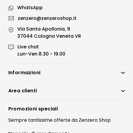
WhatsApp
zenzero@zenzeroshop.it
Via Santa Apollonia, 9
37044 Cologna Veneta VR
Live chat
Lun-Ven 8.30 - 19.00
Informazioni
Zenzero Shop
Condizioni di vendita
Area clienti
Accedi
Privacy policy
Registrati
Promozioni speciali
Preferenze Cookies
Il mio account
Sempre tantissime
offerte
da Zenzero Shop
Termini e condizioni
Bonus Mobili
Contatti