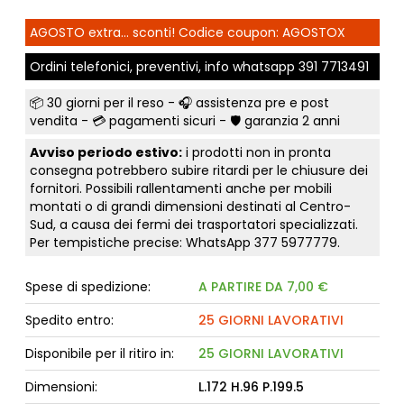
AGOSTO extra... sconti! Codice coupon: AGOSTOX
Ordini telefonici, preventivi, info whatsapp
391 7713491
📦
30 giorni per il reso
- 🎧 assistenza pre e post
vendita - 💳
pagamenti sicuri
- 🛡️ garanzia 2 anni
Avviso periodo estivo:
i prodotti non in pronta
consegna potrebbero subire ritardi per le chiusure dei
fornitori. Possibili rallentamenti anche per mobili
montati o di grandi dimensioni destinati al Centro-
Sud, a causa dei fermi dei trasportatori specializzati.
Per tempistiche precise: WhatsApp
377 5977779
.
Spese di spedizione:
A PARTIRE DA 7,00 €
Spedito entro:
25 GIORNI LAVORATIVI
Disponibile per il ritiro in:
25 GIORNI LAVORATIVI
Dimensioni:
L.172 H.96 P.199.5