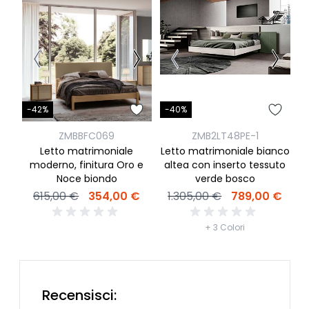
-42%
-40%
-
ZMBBFC069
ZMB2LT48PE-1
Letto matrimoniale
Letto matrimoniale bianco
moderno, finitura Oro e
altea con inserto tessuto
Noce biondo
verde bosco
te
615,00 €
354,00 €
1.305,00 €
789,00 €
2
+ 3 Colori
Recensisci: