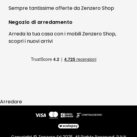
Il mio account
Sempre tantissime
offerte
da Zenzero Shop
Termini e condizioni
Bonus Mobili
Contatti
Negozio di
arredamento
Blog Arredamento
FAQ
Arreda la tua casa con i mobili Zenzero Shop,
scopri i
nuovi arrivi
Pagamenti
Reso
Arredare