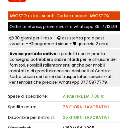
AGOSTO extra... sconti! Codice coupon: AGOSTOX
Ordini telefonici, preventivi, info whatsapp
391 7713491
📦
30 giorni per il reso
- 🎧 assistenza pre e post
vendita - 💳
pagamenti sicuri
- 🛡️ garanzia 2 anni
Avviso periodo estivo:
i prodotti non in pronta
consegna potrebbero subire ritardi per le chiusure dei
fornitori. Possibili rallentamenti anche per mobili
montati o di grandi dimensioni destinati al Centro-
Sud, a causa dei fermi dei trasportatori specializzati.
Per tempistiche precise: WhatsApp
377 5977779
.
Spese di spedizione:
A PARTIRE DA 7,00 €
Spedito entro:
25 GIORNI LAVORATIVI
Disponibile per il ritiro in:
25 GIORNI LAVORATIVI
Dimensioni:
L.169 H.94 P.205