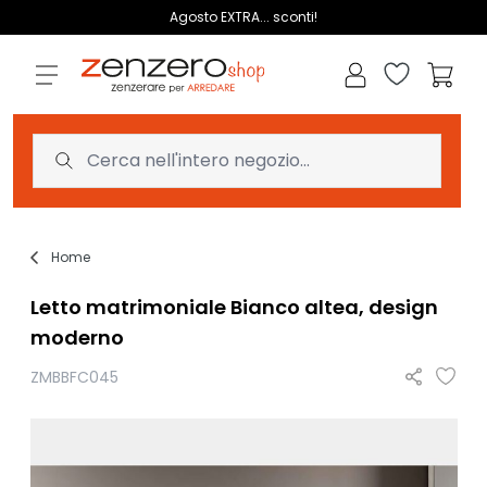
Salta al contenuto
Agosto EXTRA... sconti!
Lista dei des
Carrell
Home
Letto matrimoniale Bianco altea, design
moderno
ZMBBFC045