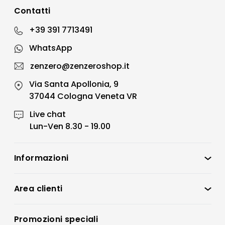
Contatti
+39 391 7713491
WhatsApp
zenzero@zenzeroshop.it
Via Santa Apollonia, 9
37044 Cologna Veneta VR
Live chat
Lun-Ven 8.30 - 19.00
Informazioni
Zenzero Shop
Condizioni di vendita
Area clienti
Accedi
Privacy policy
Registrati
Promozioni speciali
Preferenze Cookies