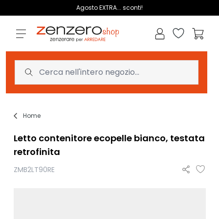
Salta al contenuto
Agosto EXTRA... sconti!
Lista dei des
Carrell
Home
Letto contenitore ecopelle bianco, testata
retrofinita
ZMB2LT90RE