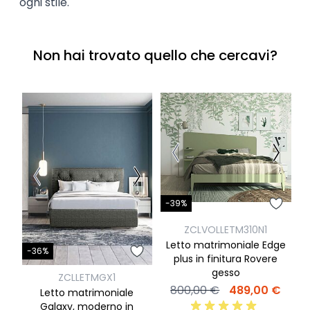
ogni stile.
Non hai trovato quello che cercavi?
-39%
-
ZCLVOLLETM310N1
Letto matrimoniale Edge
-36%
plus in finitura Rovere
gesso
ZCLLETMGX1
800,00 €
489,00 €
Letto matrimoniale
Galaxy, moderno in