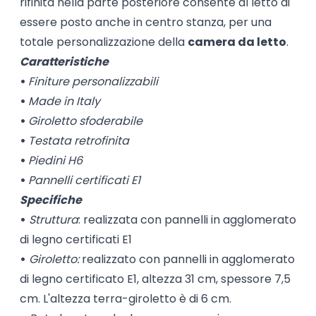
rifinita nella parte posteriore consente al letto di
essere posto anche in centro stanza, per una
totale personalizzazione della
camera da letto
.
Caratteristiche
•
Finiture personalizzabili
•
Made in Italy
•
Giroletto sfoderabile
•
Testata retrofinita
•
Piedini H6
•
Pannelli certificati E1
Specifiche
•
Struttura
: realizzata con pannelli in agglomerato
di legno certificati E1
•
Giroletto:
realizzato con pannelli in agglomerato
di legno certificato E1, altezza 31 cm, spessore 7,5
cm. L'altezza terra-giroletto è di 6 cm.