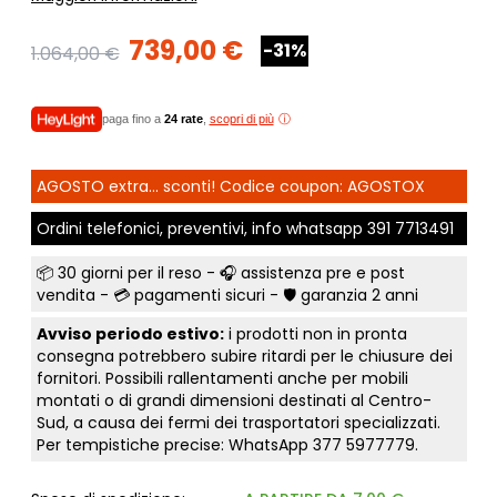
739,00 €
-31%
1.064,00 €
paga fino a
24 rate
,
scopri di più
AGOSTO extra... sconti! Codice coupon: AGOSTOX
Ordini telefonici, preventivi, info whatsapp
391 7713491
📦
30 giorni per il reso
- 🎧 assistenza pre e post
vendita - 💳
pagamenti sicuri
- 🛡️ garanzia 2 anni
Avviso periodo estivo:
i prodotti non in pronta
consegna potrebbero subire ritardi per le chiusure dei
fornitori. Possibili rallentamenti anche per mobili
montati o di grandi dimensioni destinati al Centro-
Sud, a causa dei fermi dei trasportatori specializzati.
Per tempistiche precise: WhatsApp
377 5977779
.