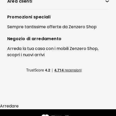
Condizioni di vendita
Area clienti
Accedi
Privacy policy
Registrati
Promozioni speciali
Preferenze Cookies
Il mio account
Sempre tantissime
offerte
da Zenzero Shop
Termini e condizioni
Bonus Mobili
Contatti
Negozio di
arredamento
Blog Arredamento
FAQ
Arreda la tua casa con i mobili Zenzero Shop,
scopri i
nuovi arrivi
Pagamenti
Reso
Arredare