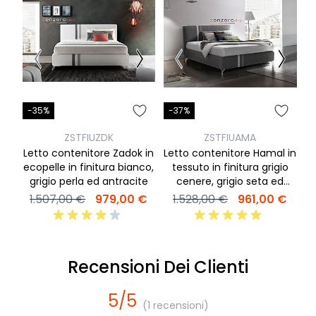
-35%
-37%
-
ZSTFIUZDK
ZSTFIUAMA
Letto contenitore Zadok in
Letto contenitore Hamal in
ecopelle in finitura bianco,
tessuto in finitura grigio
grigio perla ed antracite
cenere, grigio seta ed
fi
antracite
1.507,00 €
979,00 €
1.528,00 €
961,00 €
1
Recensioni Dei Clienti
5/5
(1 recensioni)