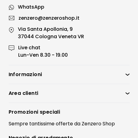
WhatsApp
zenzero@zenzeroshop.it
Via Santa Apollonia, 9
37044 Cologna Veneta VR
Live chat
Lun-Ven 8.30 - 19.00
Informazioni
Zenzero Shop
Condizioni di vendita
Area clienti
Accedi
Privacy policy
Registrati
Promozioni speciali
Preferenze Cookies
Il mio account
Sempre tantissime
offerte
da Zenzero Shop
Termini e condizioni
Bonus Mobili
Contatti
Negozio di
arredamento