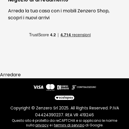
Blog Arredamento
FAQ
Arreda la tua casa con i mobili Zenzero Shop,
scopri i
nuovi arrivi
Pagamenti
Reso
Arredare
Copyright © Zenzero Srl 2025. All Rights Reserved. P.IVA
04424390237. REA VR 419246
Questo sito è protetto da reCAPTCHA e si applicano le norme
sulla
privacy
e i
termini di servizio
di Google.