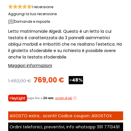
1
recensione
Aggiungi la tua recensione
Domande e risposte
Letto matrimoniale Algedi. Questo è un letto la cui
testata è caratterizzata da 3 pannelli asimmetrici
obliqui morbidi e imbottiti che ne risaltano l'estetica. Ha
il giroletto sfoderabile e su richiesta è possibile avere
anche la testata sfoderabile.
Maggiori informazioni
769,00 €
-48%
1.482,00 €
paga fino a
24 rate
,
scopri di più
AGOSTO extra... sconti! Codice coupon: AGOSTOX
Ordini telefonici, preventivi, info whatsapp
391 7713491