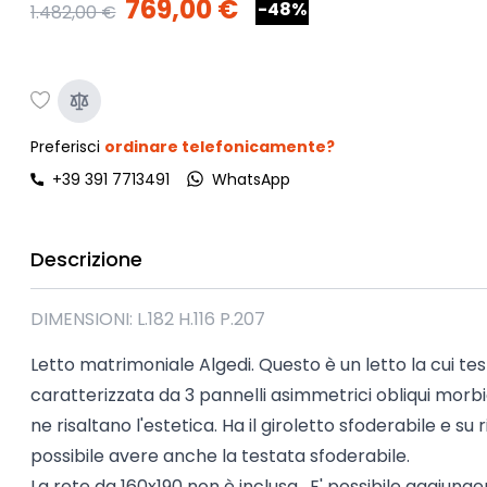
769,00 €
-48%
1.482,00 €
Preferisci
ordinare telefonicamente?
+39 391 7713491
WhatsApp
Descrizione
DIMENSIONI: L.182 H.116 P.207
Letto matrimoniale Algedi. Questo è un letto la cui te
caratterizzata da 3 pannelli asimmetrici obliqui morbi
ne risaltano l'estetica. Ha il giroletto sfoderabile e su 
possibile avere anche la testata sfoderabile.
La rete da 160x190 non è inclusa . E' possibile aggiunge