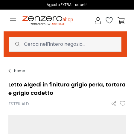
Salta al contenuto
Agosto EXTRA... sconti!
Lista dei des
Carrell
Home
Letto Algedi in finitura grigio perla, tortora
e grigio cadetto
ZSTFIUALD