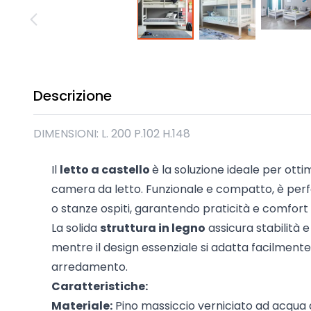
Madie industrial New Y
Mobili sala moderna P
Mobili Blu
Mobili da soggiorno Str
Collezione Beta 2.0
Descrizione
Collezione Mango
Mobili Tomasella
DIMENSIONI: L. 200 P.102 H.148
Mostra tutti
Il
letto a castello
è la soluzione ideale per otti
camera da letto. Funzionale e compatto, è perf
o stanze ospiti, garantendo praticità e comfort i
La solida
struttura in legno
assicura stabilità 
mentre il design essenziale si adatta facilmente a 
arredamento.
Caratteristiche:
Materiale:
Pino massiccio verniciato ad acqua d