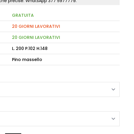
tiche precise: WhatsApp
377 5977779
.
GRATUITA
camere Like
enitore Stella
20 GIORNI LAVORATIVI
mò, armadio Atlantic
20 GIORNI LAVORATIVI
L. 200 P.102 H.148
oderne notte Miss
tti
Pino massello