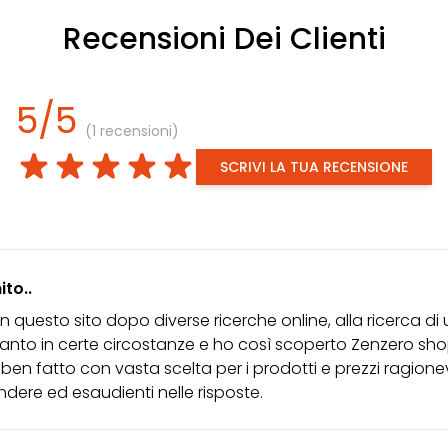
Recensioni Dei Clienti
5/5
(1 recensioni)
SCRIVI LA TUA RECENSIONE
to..
n questo sito dopo diverse ricerche online, alla ricerca d
tanto in certe circostanze e ho così scoperto Zenzero sho
a ben fatto con vasta scelta per i prodotti e prezzi ragione
ndere ed esaudienti nelle risposte.