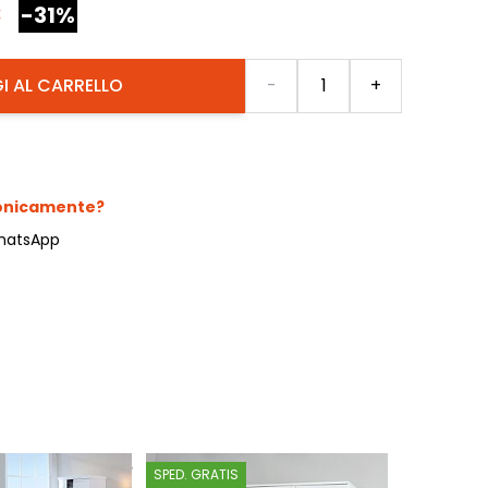
€
-31%
Quantità
I AL CARRELLO
-
+
fonicamente?
hatsApp
SPED. GRATIS
SPED. GRATI