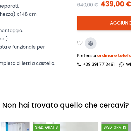
439,00 
640,00 €
separati.
ghezza) x 148 cm
AGGIUNG
montaggio.
uso)
sta e funzionale per
Preferisci
ordinare tele
pleta di letti a castello.
+39 391 7713491
W
Non hai trovato quello che cercavi?
SPED. GRATIS
SPED. GRATIS