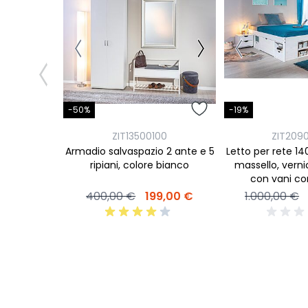
-50%
-19%
ZIT13500100
ZIT209
Armadio salvaspazio 2 ante e 5
Letto per rete 140
ripiani, colore bianco
massello, verni
con vani co
400,00 €
199,00 €
1.000,00 €