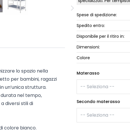
specializzati. Per tempis
ork
Luna Top
iccione
Spese di spedizione:
Armadi e 
Letti cont
Spedito entro:
ip
Letto, co
Disponibile per il ritiro in:
Letti Plus
Dimensioni:
Camere m
Mostra tu
Colore
mizzare lo spazio nella
Materasso
etto per bambini, ragazzi
n un’unica struttura.
e durata nel tempo,
Secondo materasso
diversi stili di
i colore bianco.