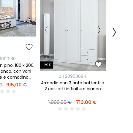
-37%
0900180
Z
-29%
in pino, 180 x 200,
Armadio co
ianco, con vani
2 cassett
ZIT20900094
re e comodino
Armadio con 3 ante battenti e
cluso
€
915,00 €
800,0
2 cassetti in finitura bianco
1.000,00 €
713,00 €