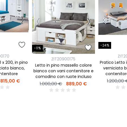
-24%
-11%
00170
ZIT2
ZIT20900175
 x 200, in pino
Pratico Letto 
Letto in pino massello colore
ciato bianco,
verniciato b
bianco con vani contenitore e
ntenitore
contenito
comodino con ruote incluso
in
815,00 €
1.200,00 
1.000,00 €
889,00 €