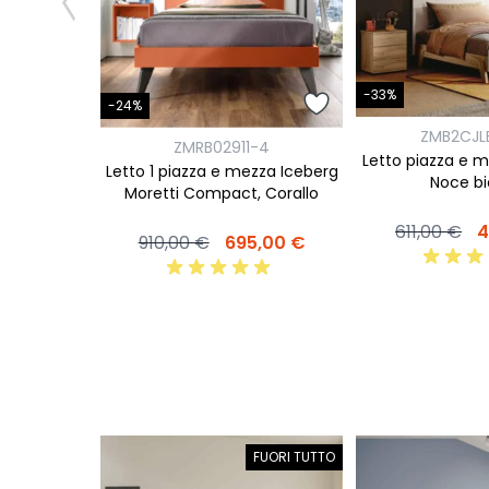
-33%
-24%
ZMB2CJL
ZMRB02911-4
Letto piazza e 
Letto 1 piazza e mezza Iceberg
Noce b
Moretti Compact, Corallo
611,00 €
4
910,00 €
695,00 €
FUORI TUTTO