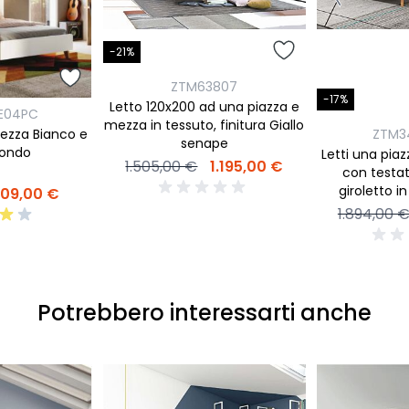
-21%
ZTM63807
-17%
Letto 120x200 ad una piazza e
E04PC
mezza in tessuto, finitura Giallo
mezza Bianco e
ZTM3
senape
iondo
Letti una pia
1.505,00 €
1.195,00 €
con testat
giroletto in
09,00 €
Nodato chiar
1.894,00 
Potrebbero interessarti anche