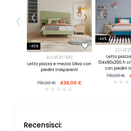
-48%
-45%
ZCLVF2
Letto piazz
ZCLVF20-59Z
134x90x200 h c
Letto piazza e mezza Oliva con
con piedini t
piedini trasparenti
791,00 €
791,00 €
438,00 €
Recensisci: