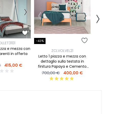
-41%
-43%
LLET3101
Z
iazza e mezza con
ZCLVOLVEL21
Letti pia
arenti in offerta
Letto 1 piazza e mezza con
prezzo 
dettaglio sulla testata in
€
415,00 €
finitura Papaya e Cemento
500,0
artico
700,00 €
400,00 €