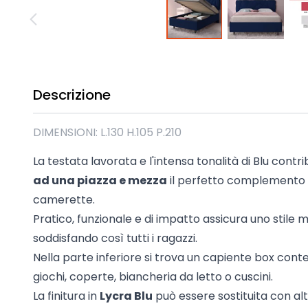
Madie industrial New Y
Mobili sala moderna P
Mobili Blu
Mobili da soggiorno Str
Collezione Beta 2.0
Descrizione
Collezione Mango
Mobili Tomasella
DIMENSIONI: L.130 H.105 P.210
Mostra tutti
La testata lavorata e l'intensa tonalità di Blu contr
ad una piazza e mezza
il perfetto complemento d
camerette.
Pratico, funzionale e di impatto assicura uno stile
soddisfando così tutti i ragazzi.
Nella parte inferiore si trova un capiente box conte
giochi, coperte, biancheria da letto o cuscini.
La finitura in
Lycra Blu
può essere sostituita con alt