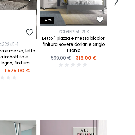
-47%
-47%
ZC
ZCLGFPL59.29K
Letto piaz
Letto 1 piazza e mezza bicolor,
con testat
432245-1
finitura Rovere dorian e Grigio
Noce e t
titanio
zza e mezza, letto
1.456,
a imbottita e
599,00 €
315,00 €
 legno, finitura
o e tessuto Blu
€
1.575,00 €