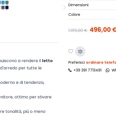
ork
Dimensioni:
Luna Top
iccione
Armadi e 
Colore
Letti cont
ip
496,00 
Letto, co
1.015,00 €
Letti Plus
Camere m
Mostra tu
ibuiscono a rendere il
letto
Preferisci
ordinare tele
'arredo per tutte le
+39 391 7713491
W
 moderno e di tendenza,
nitore, ottimo per stivare
re tonalità, più o meno