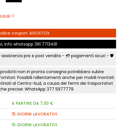
e Comfort
Comò e Comodini
Mostra tutti
Lettini e letti montessoriano
t
Bruxelles
Vichinga
Librerie per camerette
i di più
letti Classic
Camerette classiche
i
Scrivania ragazzo
madi Industry
Aloe Young
Sedia cameretta
 Codice coupon: AGOSTOX
modini, armadi
Luna young
Collezione Zit
ivi, info whatsapp
391 7713491
Collezione Nemo
fficio
Scegli il colore
 camere Tortora
Collezione Color
Prima infanzia
 assistenza pre e post vendita - 💳
pagamenti sicuri
- 🛡️
 gruppi collezione
Collezione Kaleido
Smart Working cameretta
Mostra tutti
Letto a soppalco
 prodotti non in pronta consegna potrebbero subire
rking
 fornitori. Possibili rallentamenti anche per mobili montati
Letti contenitore camerette
to notte Surf
tinati al Centro-Sud, a causa dei fermi dei trasportatori
Mostra tutti
a
tiche precise: WhatsApp
377 5977779
.
nto notte Sabbia
A PARTIRE DA 7,00 €
e Orizzonte
onente
15 GIORNI LAVORATIVI
te Tomasella
15 GIORNI LAVORATIVI
a letto notte Apache