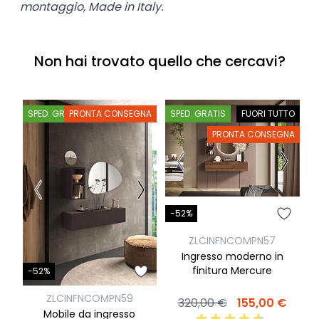
montaggio, Made in Italy.
Non hai trovato quello che cercavi?
SPED. GRATIS
PRONTA CONSEGNA
SPED. GRATIS
FUORI TUTTO
S
PRONTA CONSEGNA
-52%
-
ZLCINFNCOMPN57
Ingresso moderno in
finitura Mercure
1
-52%
P
ZLCINFNCOMPN59
320,00 €
155,00 €
Mobile da ingresso