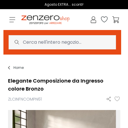
Salta al contenuto
Agosto EXTRA... sconti!
Lista dei des
Carrell
Home
Elegante Composizione da Ingresso
colore Bronzo
ZLCINFNCOMPN61