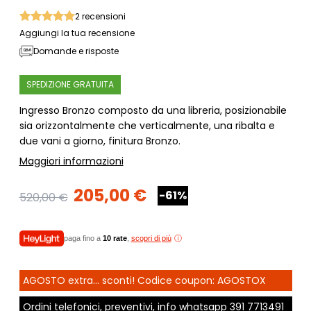
2
recensioni
Aggiungi la tua recensione
Domande e risposte
SPEDIZIONE GRATUITA
Ingresso Bronzo composto da una libreria, posizionabile
sia orizzontalmente che verticalmente, una ribalta e
due vani a giorno, finitura Bronzo.
Maggiori informazioni
205,00 €
-61%
520,00 €
paga fino a
10 rate
,
scopri di più
AGOSTO extra... sconti! Codice coupon: AGOSTOX
Ordini telefonici, preventivi, info whatsapp
391 7713491