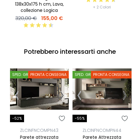
138x30x175 h cm, Lava,
+ 2 Colori
collezione Logica
320,00 €
155,00 €
Potrebbero interessarti anche
SPED. GRATIS
PRONTA CONSEGNA
SPED. GRATIS
PRONTA CONSEGNA
S
-52%
-55%
-
ZLCINFNCOMPN43
ZLCINFNCOMPN44
Parete attrezzata
Parete Attrezzata