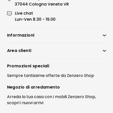
37044 Cologna Veneta VR
Live chat
Lun-Ven 8.30 - 19.00
Informazioni
Zenzero Shop
Condizioni di vendita
Area clienti
Accedi
Privacy policy
Registrati
Promozioni speciali
Preferenze Cookies
Il mio account
Sempre tantissime
offerte
da Zenzero Shop
Termini e condizioni
Bonus Mobili
Contatti
Negozio di
arredamento
Blog Arredamento
FAQ
Arreda la tua casa con i mobili Zenzero Shop,
scopri i
nuovi arrivi
Pagamenti