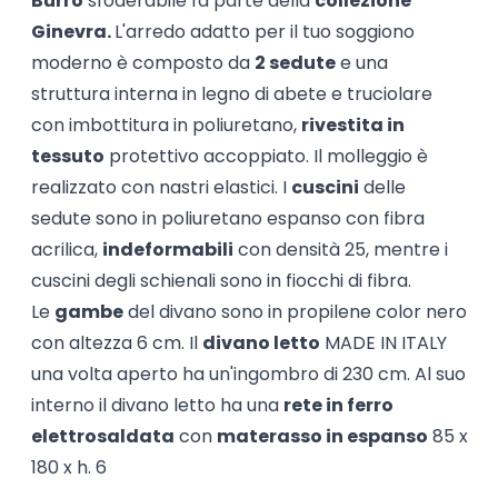
Burro
sfoderabile fa parte della
collezione
Ginevra.
L'arredo adatto per il tuo soggiono
moderno è composto da
2 sedute
e una
struttura interna in legno di abete e truciolare
con imbottitura in poliuretano,
rivestita in
tessuto
protettivo accoppiato. Il molleggio è
realizzato con nastri elastici. I
cuscini
delle
sedute sono in poliuretano espanso con fibra
acrilica,
indeformabili
con densità 25, mentre i
cuscini degli schienali sono in fiocchi di fibra.
Le
gambe
del divano sono in propilene color nero
con altezza 6 cm. Il
divano letto
MADE IN ITALY
una volta aperto ha un'ingombro di 230 cm. Al suo
interno il divano letto ha una
rete in ferro
elettrosaldata
con
materasso in espanso
85 x
180 x h. 6