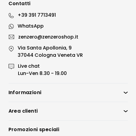
Contatti
+39 391 7713491
WhatsApp
zenzero@zenzeroshop.it
Via Santa Apollonia, 9
37044 Cologna Veneta VR
Live chat
Lun-Ven 8.30 - 19.00
Informazioni
Zenzero Shop
Condizioni di vendita
Area clienti
Accedi
Privacy policy
Registrati
Promozioni speciali
Preferenze Cookies