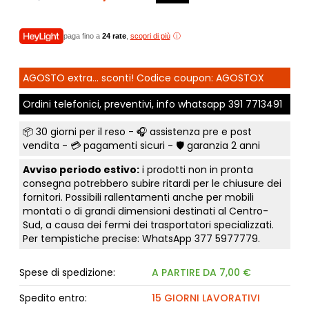
paga fino a
24 rate
,
scopri di più
AGOSTO extra... sconti! Codice coupon: AGOSTOX
Ordini telefonici, preventivi, info whatsapp
391 7713491
📦
30 giorni per il reso
- 🎧 assistenza pre e post
vendita - 💳
pagamenti sicuri
- 🛡️ garanzia 2 anni
Avviso periodo estivo:
i prodotti non in pronta
consegna potrebbero subire ritardi per le chiusure dei
fornitori. Possibili rallentamenti anche per mobili
montati o di grandi dimensioni destinati al Centro-
Sud, a causa dei fermi dei trasportatori specializzati.
Per tempistiche precise: WhatsApp
377 5977779
.
Spese di spedizione:
A PARTIRE DA 7,00 €
Spedito entro:
15 GIORNI LAVORATIVI