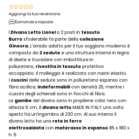
Aggiungi la tua recensione
Domande e risposte
l
Divano Letto Lionel
a 2 posti in
tessuto
Burro
sfoderabile fa parte della
collezione
Ginevra.
L'arredo adatto per il tuo soggiono moderno è
composto da
2 sedute
e una struttura interna in legno
di abete e truciolare con imbottitura in
poliuretano,
rivestita in tessuto
protettivo
accoppiato. Il molleggio è realizzato con nastri elastici.
I
cuscini
delle sedute sono in poliuretano espanso con
fibra acrilica,
indeformabili
con densità 25, mentre i
cuscini degli schienali sono in fiocchi di fibra.
Le
gambe
del divano sono in propilene color nero con
altezza 6 cm. Il
divano letto
MADE IN ITALY una volta
aperto ha un'ingombro di 230 cm. Al suo interno il
divano letto ha una
rete in ferro
elettrosaldata
con
materasso in espanso
85 x 180 x
h. 6