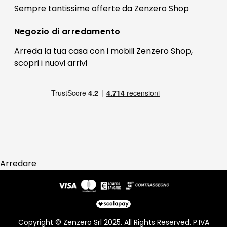
Il mio account
Sempre tantissime
offerte
da Zenzero Shop
Termini e condizioni
Bonus Mobili
Contatti
Negozio di
arredamento
Blog Arredamento
FAQ
Arreda la tua casa con i mobili Zenzero Shop,
scopri i
nuovi arrivi
Pagamenti
Reso
Arredare
Copyright © Zenzero Srl 2025. All Rights Reserved. P.IVA