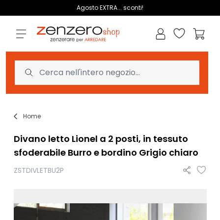
Salta al contenuto
Agosto EXTRA... sconti!
Lista dei des
Carrell
Home
Divano letto Lionel a 2 posti, in tessuto
sfoderabile Burro e bordino Grigio chiaro
ZSTDIVLETBU2P