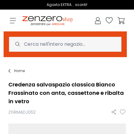
Salta al contenuto
Agosto EXTRA... sconti!
Lista dei des
Carrell
Home
Credenza salvaspazio classica Bianco
Frassinato con anta, cassettone e ribalta
in vetro
ZGRMADJ062