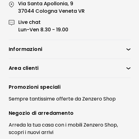
Via Santa Apollonia, 9
37044 Cologna Veneta VR
Live chat
Lun-Ven 8.30 - 19.00
Informazioni
Zenzero Shop
Condizioni di vendita
Area clienti
Accedi
Privacy policy
Registrati
Promozioni speciali
Preferenze Cookies
Il mio account
Sempre tantissime
offerte
da Zenzero Shop
Termini e condizioni
Bonus Mobili
Contatti
Negozio di
arredamento
Blog Arredamento
FAQ
Arreda la tua casa con i mobili Zenzero Shop,
scopri i
nuovi arrivi
Pagamenti