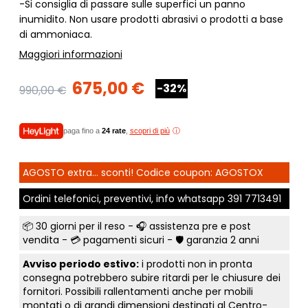
-Si consiglia di passare sulle superfici un panno
inumidito. Non usare prodotti abrasivi o prodotti a base
di ammoniaca.
Maggiori informazioni
675,00 €
-32%
990,00 €
paga fino a
24 rate
,
scopri di più
AGOSTO extra... sconti! Codice coupon: AGOSTOX
Ordini telefonici, preventivi, info whatsapp
391 7713491
📦
30 giorni per il reso
- 🎧 assistenza pre e post
vendita - 💳
pagamenti sicuri
- 🛡️ garanzia 2 anni
Avviso periodo estivo:
i prodotti non in pronta
consegna potrebbero subire ritardi per le chiusure dei
fornitori. Possibili rallentamenti anche per mobili
montati o di grandi dimensioni destinati al Centro-