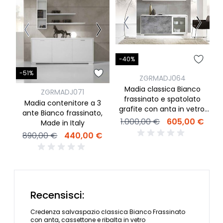
-40%
-
-51%
ZGRMADJ064
Madia classica Bianco
C
ZGRMADJ071
frassinato e spatolato
a
Madia contenitore a 3
grafite con anta in vetro,
ante Bianco frassinato,
anta ribalta e cassettone
1.000,00 €
605,00 €
Made in Italy
inferiore
890,00 €
440,00 €
Recensisci:
Credenza salvaspazio classica Bianco Frassinato
con anta, cassettone e ribalta in vetro