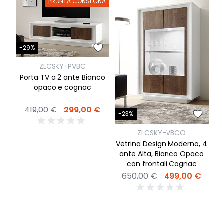
PRONTA CONSEGNA
-29%
ZLCSKY-PVBC
-
Porta TV a 2 ante Bianco
opaco e cognac
C
419,00 €
299,00 €
-23%
ZLCSKY-VBCO
Vetrina Design Moderno, 4
ante Alta, Bianco Opaco
con frontali Cognac
650,00 €
499,00 €