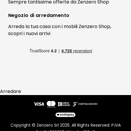
Il mio account
Sempre tantissime
offerte
da Zenzero Shop
Termini e condizioni
Bonus Mobili
Contatti
Negozio di
arredamento
Blog Arredamento
FAQ
Arreda la tua casa con i mobili Zenzero Shop,
scopri i
nuovi arrivi
Pagamenti
Reso
Arredare
Copyright © Zenzero Srl 2025. All Rights Reserved. P.IVA