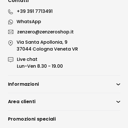
Contatti
+39 391 7713491
WhatsApp
zenzero@zenzeroshop.it
Via Santa Apollonia, 9
37044 Cologna Veneta VR
Live chat
Lun-Ven 8.30 - 19.00
Informazioni
Zenzero Shop
Condizioni di vendita
Area clienti
Accedi
Privacy policy
Registrati
Promozioni speciali
Preferenze Cookies