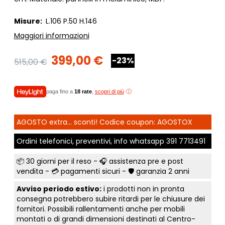
Misure:
L.106 P.50 H.146
Maggiori informazioni
399,00 €
-23%
515,00 €
paga fino a
18 rate
,
scopri di più
AGOSTO extra... sconti! Codice coupon: AGOSTOX
Ordini telefonici, preventivi, info whatsapp
391 7713491
📦
30 giorni per il reso
- 🎧 assistenza pre e post
vendita - 💳
pagamenti sicuri
- 🛡️ garanzia 2 anni
Avviso periodo estivo:
i prodotti non in pronta
consegna potrebbero subire ritardi per le chiusure dei
fornitori. Possibili rallentamenti anche per mobili
montati o di grandi dimensioni destinati al Centro-