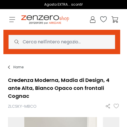
Salta al contenuto
Agosto EXTRA... sconti!
Lista dei des
Carrell
Home
Credenza Moderna, Madia di Design, 4
ante Alta, Bianco Opaco con frontali
Cognac
ZLCSKY-MBCO