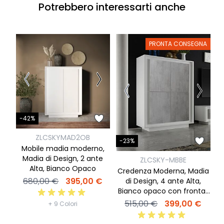
Potrebbero interessarti anche
PRONTA CONSEGNA
-
-42%
ZLCSKYMAD2OB
-23%
C
Mobile madia moderno,
Madia di Design, 2 ante
ZLCSKY-MBBE
B
Alta, Bianco Opaco
Credenza Moderna, Madia
680,00 €
395,00 €
di Design, 4 ante Alta,
Bianco opaco con frontali
Beton
515,00 €
399,00 €
+ 9 Colori