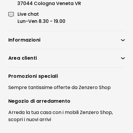
37044 Cologna Veneta VR
Live chat
Lun-Ven 8.30 - 19.00
Informazioni
Zenzero Shop
Condizioni di vendita
Area clienti
Accedi
Privacy policy
Registrati
Promozioni speciali
Preferenze Cookies
Il mio account
Sempre tantissime
offerte
da Zenzero Shop
Termini e condizioni
Bonus Mobili
Contatti
Negozio di
arredamento
Blog Arredamento
FAQ
Arreda la tua casa con i mobili Zenzero Shop,
scopri i
nuovi arrivi
Pagamenti
Reso