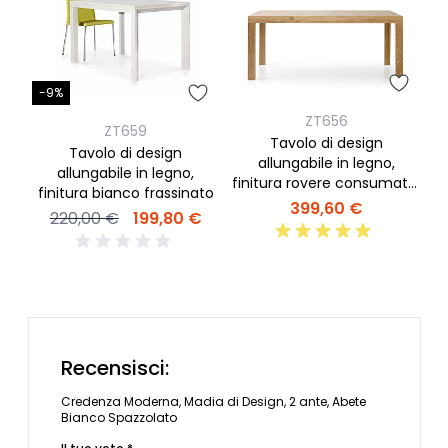
-9%
ZT656
ZT659
Tavolo di design
Tavolo di design
allungabile in legno,
allungabile in legno,
finitura rovere consumato,
finitura bianco frassinato
apertura con binario
399,60 €
220,00 €
199,80 €
Recensisci:
Credenza Moderna, Madia di Design, 2 ante, Abete
Bianco Spazzolato