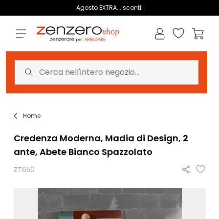
Salta al contenuto
Agosto EXTRA... sconti!
Lista dei des
Carrell
Home
Credenza Moderna, Madia di Design, 2
ante, Abete Bianco Spazzolato
ZT650