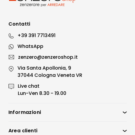
Contatti
+39 391 7713491
WhatsApp
zenzero@zenzeroshop.it
Via Santa Apollonia, 9
37044 Cologna Veneta VR
Live chat
Lun-Ven 8.30 - 19.00
Informazioni
Zenzero Shop
Condizioni di vendita
Area clienti