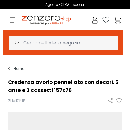
Salta al contenuto
Agosto EXTRA... sconti!
Lista dei des
Carrell
Home
Credenza avorio pennellato con decori, 2
ante e 3 cassetti 157x78
ZLM1051F