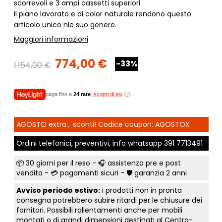
scorrevoli e 3 ampi cassetti superiori.
Il piano lavorato e di color naturale rendono questo
articolo unico nle suo genere.
Maggiori informazioni
774,00 €
-33%
1.154,00 €
paga fino a
24 rate
,
scopri di più
AGOSTO extra... sconti! Codice coupon: AGOSTOX
Ordini telefonici, preventivi, info whatsapp
391 7713491
📦
30 giorni per il reso
- 🎧 assistenza pre e post
vendita - 💳
pagamenti sicuri
- 🛡️ garanzia 2 anni
Avviso periodo estivo:
i prodotti non in pronta
consegna potrebbero subire ritardi per le chiusure dei
fornitori. Possibili rallentamenti anche per mobili
montati o di grandi dimensioni destinati al Centro-