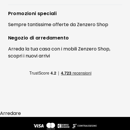
Accedi
Privacy policy
Registrati
Promozioni speciali
Preferenze Cookies
Il mio account
Sempre tantissime
offerte
da Zenzero Shop
Termini e condizioni
Bonus Mobili
Contatti
Negozio di
arredamento
Blog Arredamento
FAQ
Arreda la tua casa con i mobili Zenzero Shop,
scopri i
nuovi arrivi
Pagamenti
Reso
Arredare