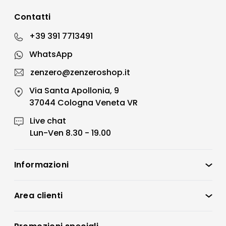
Contatti
+39 391 7713491
WhatsApp
zenzero@zenzeroshop.it
Via Santa Apollonia, 9
37044 Cologna Veneta VR
Live chat
Lun-Ven 8.30 - 19.00
Informazioni
Zenzero Shop
Condizioni di vendita
Area clienti
Accedi
Privacy policy
Registrati