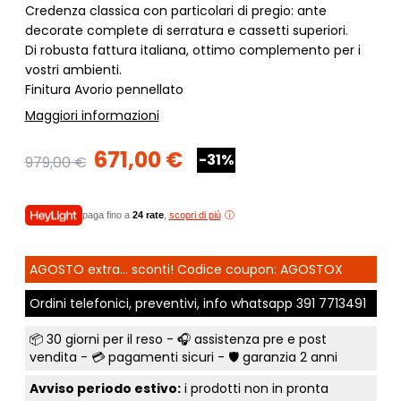
Credenza classica con particolari di pregio: ante
decorate complete di serratura e cassetti superiori.
Di robusta fattura italiana, ottimo complemento per i
vostri ambienti.
Finitura Avorio pennellato
Maggiori informazioni
671,00 €
-31%
979,00 €
paga fino a
24 rate
,
scopri di più
AGOSTO extra... sconti! Codice coupon: AGOSTOX
Ordini telefonici, preventivi, info whatsapp
391 7713491
📦
30 giorni per il reso
- 🎧 assistenza pre e post
vendita - 💳
pagamenti sicuri
- 🛡️ garanzia 2 anni
Avviso periodo estivo:
i prodotti non in pronta