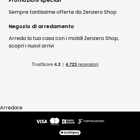
Promozioni speciali
Preferenze Cookies
Il mio account
Sempre tantissime
offerte
da Zenzero Shop
Termini e condizioni
Bonus Mobili
Contatti
Negozio di
arredamento
Blog Arredamento
FAQ
Arreda la tua casa con i mobili Zenzero Shop,
scopri i
nuovi arrivi
Pagamenti
Reso
Arredare