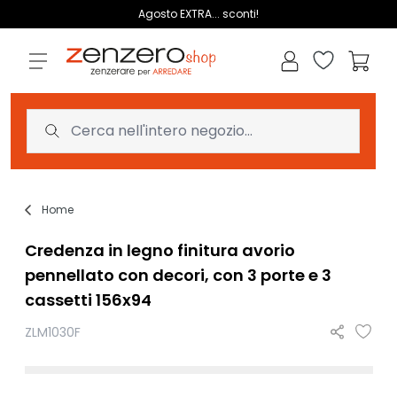
Salta al contenuto
Agosto EXTRA... sconti!
Lista dei des
Carrell
Home
Credenza in legno finitura avorio
pennellato con decori, con 3 porte e 3
cassetti 156x94
ZLM1030F