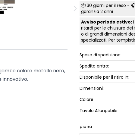
ork
📦
30 giorni per il reso
- 🎧
Luna Top
garanzia 2 anni
iccione
Armadi e 
Avviso periodo estivo:
i
Letti cont
ritardi per le chiusure dei
ip
Letto, co
o di grandi dimensioni des
specializzati. Per tempis
Letti Plus
Camere m
Spese di spedizione:
Mostra tu
Spedito entro:
 gambe colore metallo nero,
Disponibile per il ritiro in:
e innovativo.
Dimensioni:
Colore
Tavolo Allungabile
piano :