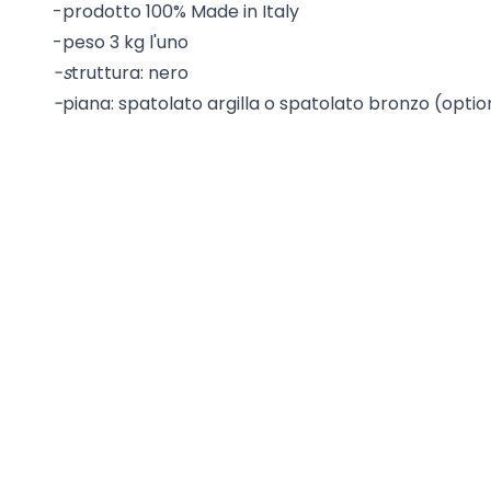
-prodotto 100% Made in Italy
-peso 3 kg l'uno
-s
truttura: nero
-
piana: spatolato argilla o spatolato bronzo (optio