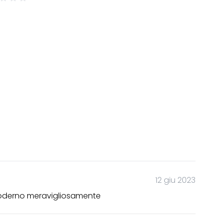
12 giu 2023
 moderno meravigliosamente