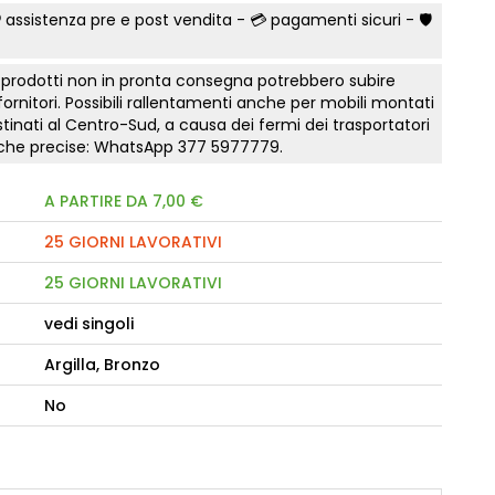
 assistenza pre e post vendita - 💳
pagamenti sicuri
- 🛡️
camere Like
 prodotti non in pronta consegna potrebbero subire
enitore Stella
 fornitori. Possibili rallentamenti anche per mobili montati
mò, armadio Atlantic
tinati al Centro-Sud, a causa dei fermi dei trasportatori
tiche precise: WhatsApp
377 5977779
.
oderne notte Miss
A PARTIRE DA 7,00 €
tti
25 GIORNI LAVORATIVI
25 GIORNI LAVORATIVI
vedi singoli
Argilla, Bronzo
No