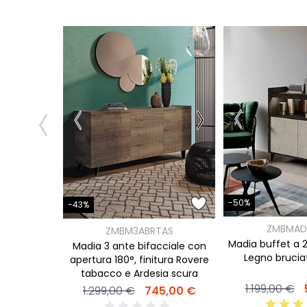
-50%
-43%
ZMBMAD
ZMBM3ABRTAS
Madia buffet a 2 
Madia 3 ante bifacciale con
Legno bruciat
apertura 180°, finitura Rovere
tabacco e Ardesia scura
1.199,00 €
1.299,00 €
745,00 €