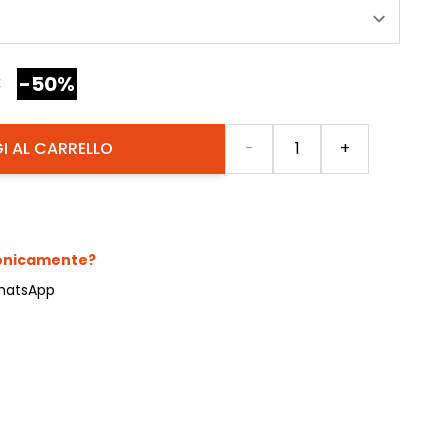
€
-50%
Quantità
I AL CARRELLO
-
+
fonicamente?
hatsApp