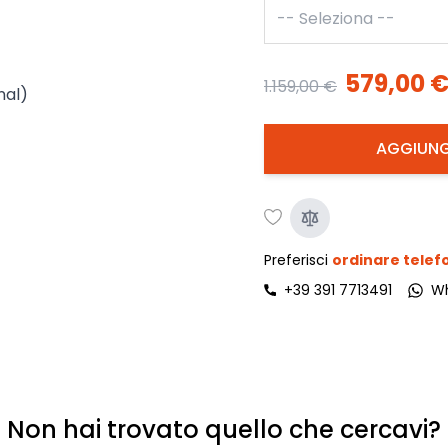
579,00 
1.159,00 €
nal)
AGGIUNG
Preferisci
ordinare tele
+39 391 7713491
W
Non hai trovato quello che cercavi?