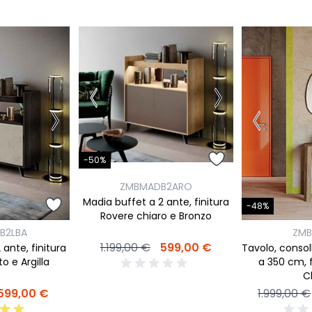
-50%
ZMBMADB2ARO
Madia buffet a 2 ante, finitura
-48%
Rovere chiaro e Bronzo
B2LBA
ZM
1.199,00 €
599,00 €
ante, finitura
Tavolo, consol
o e Argilla
a 350 cm, f
C
599,00 €
1.999,00 €