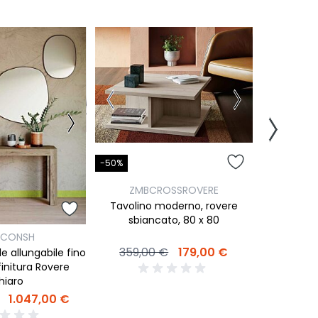
-50%
-50%
ZMB
ZMBCROSSROVERE
Tavoli
Tavolino moderno, rovere
biondo, 90
sbiancato, 80 x 80
BCONSH
599,0
359,00 €
179,00 €
le allungabile fino
initura Rovere
hiaro
1.047,00 €