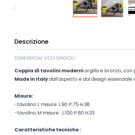
Madie industrial New Y
Mobili sala moderna P
Mobili Blu
Mobili da soggiorno Str
Collezione Beta 2.0
Descrizione
Collezione Mango
Mobili Tomasella
DIMENSIONI: VEDI SINGOLI
Mostra tutti
Coppia di tavolini moderni
argilla e bronzo, con
Made in Italy
dall'aspetto e dal design essenziale 
Misure:
-tavolino L misure: L.90 P.75 H.38
-tavolino M misure : L.100 P.60 H.33
Caratteristiche tecniche :