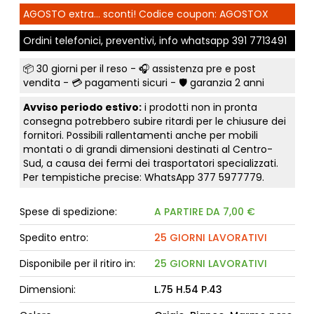
AGOSTO extra... sconti! Codice coupon: AGOSTOX
Ordini telefonici, preventivi, info whatsapp
391 7713491
📦
30 giorni per il reso
- 🎧 assistenza pre e post
vendita - 💳
pagamenti sicuri
- 🛡️ garanzia 2 anni
Avviso periodo estivo:
i prodotti non in pronta
consegna potrebbero subire ritardi per le chiusure dei
fornitori. Possibili rallentamenti anche per mobili
montati o di grandi dimensioni destinati al Centro-
Sud, a causa dei fermi dei trasportatori specializzati.
Per tempistiche precise: WhatsApp
377 5977779
.
Spese di spedizione:
A PARTIRE DA 7,00 €
Spedito entro:
25 GIORNI LAVORATIVI
Disponibile per il ritiro in:
25 GIORNI LAVORATIVI
Dimensioni:
L.75 H.54 P.43