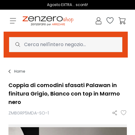
Salta al contenuto
Agosto EXTRA... sconti!
Lista dei des
Carrell
Home
Coppia di comodini sfasati Palawan in
finitura Grigio, Bianco con top in Marmo
nero
ZMBGRP5MDA-SO-1