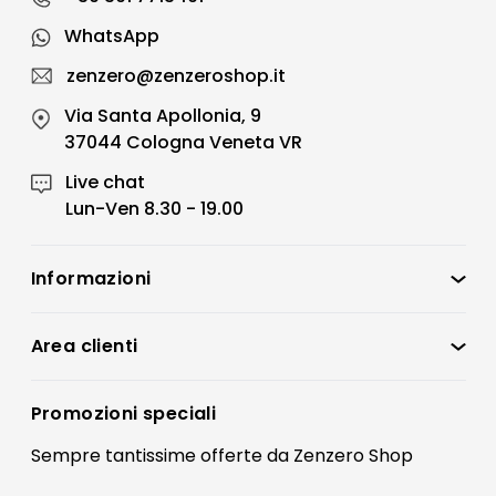
WhatsApp
zenzero@zenzeroshop.it
Via Santa Apollonia, 9
37044 Cologna Veneta VR
Live chat
Lun-Ven 8.30 - 19.00
Informazioni
Zenzero Shop
Condizioni di vendita
Area clienti
Accedi
Privacy policy
Registrati
Promozioni speciali
Preferenze Cookies
Il mio account
Sempre tantissime
offerte
da Zenzero Shop
Termini e condizioni
Bonus Mobili