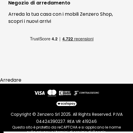
Contatti
Negozio di
arredamento
Blog Arredamento
FAQ
Arreda la tua casa con i mobili Zenzero Shop,
scopri i
nuovi arrivi
Pagamenti
Reso
Arredare
Copyright © Zenzero Srl 2025. All Rights Reserved. P.IVA
04424390237. REA VR 419246
Questo sito è protetto da reCAPTCHA e si applicano le norme
sulla
privacy
e i
termini di servizio
di Google.