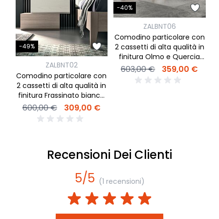
-
-40%
ZALBNT06
C
Comodino particolare con
2 cassetti di alta qualità in
-49%
finitura Olmo e Quercia
ZALBNT02
brown
603,00 €
359,00 €
Comodino particolare con
2 cassetti di alta qualità in
finitura Frassinato bianco
e Olmo
600,00 €
309,00 €
Recensioni Dei Clienti
5/5
(1 recensioni)