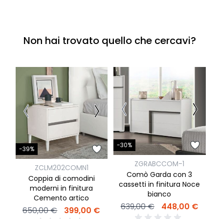
Non hai trovato quello che cercavi?
-
-30%
-39%
ZGRABCCOM-1
ZCLM202COMN1
Comò Garda con 3
Coppia di comodini
cassetti in finitura Noce
moderni in finitura
bianco
Cemento artico
639,00 €
448,00 €
650,00 €
399,00 €