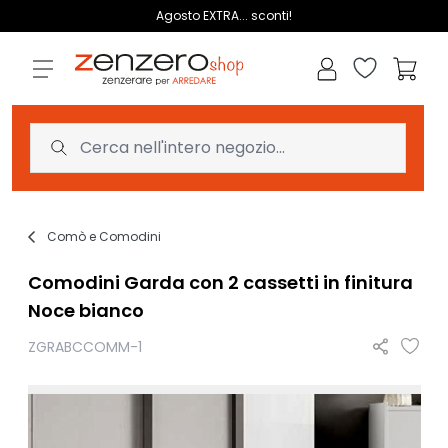
Salta al contenuto
Agosto EXTRA... sconti!
Lista dei des
Carrell
Comò e Comodini
Comodini Garda con 2 cassetti in finitura
Noce bianco
ZGRABCCOMM-1