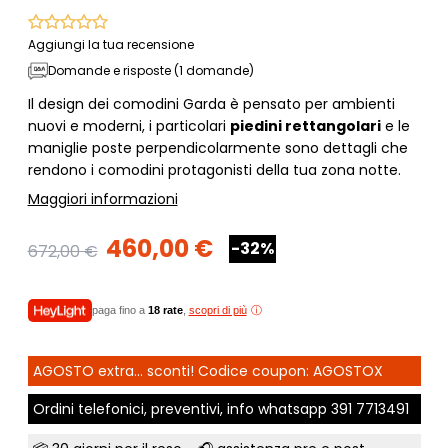
Aggiungi la tua recensione
Domande e risposte (1 domande)
Il design dei comodini Garda è pensato per ambienti
nuovi e moderni, i particolari
piedini rettangolari
e le
maniglie poste perpendicolarmente sono dettagli che
rendono i comodini protagonisti della tua zona notte.
Maggiori informazioni
460,00 €
-32%
672,00 €
paga fino a
18 rate
,
scopri di più
AGOSTO extra... sconti! Codice coupon: AGOSTOX
Ordini telefonici, preventivi, info whatsapp
391 7713491