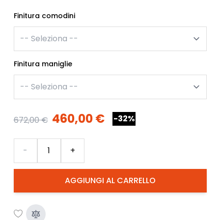
Finitura comodini
Finitura maniglie
460,00 €
-32%
672,00 €
Quantità
-
+
AGGIUNGI AL CARRELLO