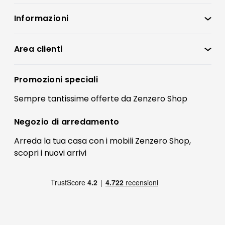
Informazioni
Zenzero Shop
Condizioni di vendita
Area clienti
Accedi
Privacy policy
Registrati
Promozioni speciali
Preferenze Cookies
Il mio account
Sempre tantissime
offerte
da Zenzero Shop
Termini e condizioni
Bonus Mobili
Contatti
Negozio di
arredamento
Blog Arredamento
FAQ
Arreda la tua casa con i mobili Zenzero Shop,
scopri i
nuovi arrivi
Pagamenti
Reso