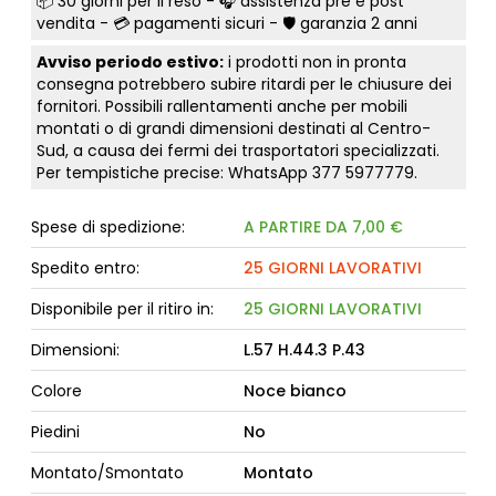
📦
30 giorni per il reso
- 🎧 assistenza pre e post
vendita - 💳
pagamenti sicuri
- 🛡️ garanzia 2 anni
Avviso periodo estivo:
i prodotti non in pronta
consegna potrebbero subire ritardi per le chiusure dei
fornitori. Possibili rallentamenti anche per mobili
montati o di grandi dimensioni destinati al Centro-
Sud, a causa dei fermi dei trasportatori specializzati.
Per tempistiche precise: WhatsApp
377 5977779
.
Spese di spedizione:
A PARTIRE DA 7,00 €
Spedito entro:
25 GIORNI LAVORATIVI
Disponibile per il ritiro in:
25 GIORNI LAVORATIVI
Dimensioni:
L.57 H.44.3 P.43
Colore
Noce bianco
Piedini
No
Montato/Smontato
Montato