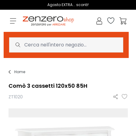
Salta al contenuto
Agosto EXTRA... sconti!
Lista dei des
Carrell
Home
Comò 3 cassetti 120x50 85H
ZT1020