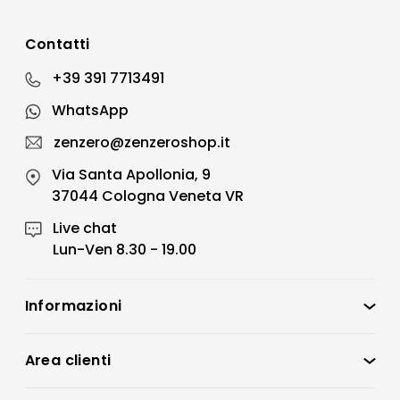
Contatti
+39 391 7713491
WhatsApp
zenzero@zenzeroshop.it
Via Santa Apollonia, 9
37044 Cologna Veneta VR
Live chat
Lun-Ven 8.30 - 19.00
Informazioni
Zenzero Shop
Condizioni di vendita
Area clienti
Accedi
Privacy policy