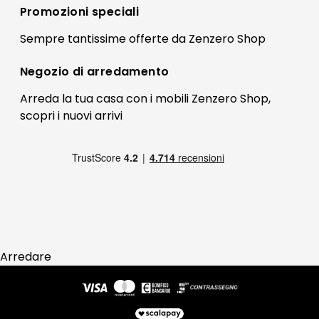
Registrati
Promozioni speciali
Preferenze Cookies
Il mio account
Sempre tantissime
offerte
da Zenzero Shop
Termini e condizioni
Bonus Mobili
Contatti
Negozio di
arredamento
Blog Arredamento
FAQ
Arreda la tua casa con i mobili Zenzero Shop,
scopri i
nuovi arrivi
Pagamenti
Reso
Arredare