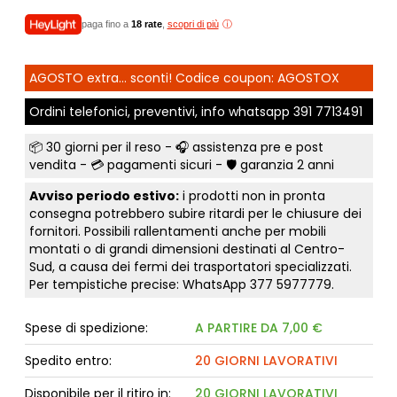
paga fino a
18 rate
,
scopri di più
AGOSTO extra... sconti! Codice coupon: AGOSTOX
Ordini telefonici, preventivi, info whatsapp
391 7713491
📦
30 giorni per il reso
- 🎧 assistenza pre e post
vendita - 💳
pagamenti sicuri
- 🛡️ garanzia 2 anni
Avviso periodo estivo:
i prodotti non in pronta
consegna potrebbero subire ritardi per le chiusure dei
fornitori. Possibili rallentamenti anche per mobili
montati o di grandi dimensioni destinati al Centro-
Sud, a causa dei fermi dei trasportatori specializzati.
Per tempistiche precise: WhatsApp
377 5977779
.
Spese di spedizione:
A PARTIRE DA 7,00 €
Spedito entro:
20 GIORNI LAVORATIVI
Disponibile per il ritiro in:
20 GIORNI LAVORATIVI