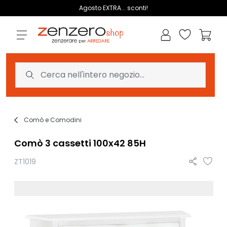
Salta al contenuto
Agosto EXTRA... sconti!
Lista dei des
Carrell
Comò e Comodini
Comò 3 cassetti 100x42 85H
ZT1019