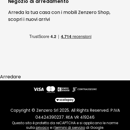
Contatti
Negozio di
arredamento
Blog Arredamento
FAQ
Arreda la tua casa con i mobili Zenzero Shop,
scopri i
nuovi arrivi
Pagamenti
Reso
Arredare
Copyright © Zenzero Srl 2025. All Rights Reserved. P.IVA
04424390237. REA VR 419246
Questo sito è protetto da reCAPTCHA e si applicano le norme
sulla
privacy
e i
termini di servizio
di Google.