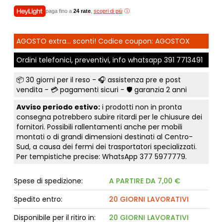
paga fino a
24 rate
,
scopri di più
AGOSTO extra... sconti! Codice coupon: AGOSTOX
Ordini telefonici, preventivi, info whatsapp
391 7713491
📦
30 giorni per il reso
- 🎧 assistenza pre e post
vendita - 💳
pagamenti sicuri
- 🛡️ garanzia 2 anni
Avviso periodo estivo:
i prodotti non in pronta
consegna potrebbero subire ritardi per le chiusure dei
fornitori. Possibili rallentamenti anche per mobili
montati o di grandi dimensioni destinati al Centro-
Sud, a causa dei fermi dei trasportatori specializzati.
Per tempistiche precise: WhatsApp
377 5977779
.
Spese di spedizione:
A PARTIRE DA 7,00 €
Spedito entro:
20 GIORNI LAVORATIVI
Disponibile per il ritiro in:
20 GIORNI LAVORATIVI