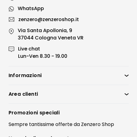
WhatsApp
zenzero@zenzeroshop.it
Via Santa Apollonia, 9
37044 Cologna Veneta VR
Live chat
Lun-Ven 8.30 - 19.00
Informazioni
Zenzero Shop
Condizioni di vendita
Area clienti
Accedi
Privacy policy
Registrati
Promozioni speciali
Preferenze Cookies
Il mio account
Sempre tantissime
offerte
da Zenzero Shop
Termini e condizioni
Bonus Mobili