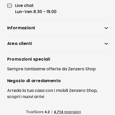
Live chat
Lun-Ven 8.30 - 19.00
Informazioni
Zenzero Shop
Condizioni di vendita
Area clienti
Accedi
Privacy policy
Registrati
Promozioni speciali
Preferenze Cookies
Il mio account
Sempre tantissime
offerte
da Zenzero Shop
Termini e condizioni
Bonus Mobili
Contatti
Negozio di
arredamento
Blog Arredamento
FAQ
Arreda la tua casa con i mobili Zenzero Shop,
scopri i
nuovi arrivi
Pagamenti
Reso