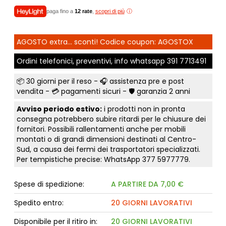
paga fino a
12 rate
,
scopri di più
AGOSTO extra... sconti! Codice coupon: AGOSTOX
Ordini telefonici, preventivi, info whatsapp
391 7713491
📦
30 giorni per il reso
- 🎧 assistenza pre e post
vendita - 💳
pagamenti sicuri
- 🛡️ garanzia 2 anni
Avviso periodo estivo:
i prodotti non in pronta
consegna potrebbero subire ritardi per le chiusure dei
fornitori. Possibili rallentamenti anche per mobili
montati o di grandi dimensioni destinati al Centro-
Sud, a causa dei fermi dei trasportatori specializzati.
Per tempistiche precise: WhatsApp
377 5977779
.
Spese di spedizione:
A PARTIRE DA 7,00 €
Spedito entro:
20 GIORNI LAVORATIVI
Disponibile per il ritiro in:
20 GIORNI LAVORATIVI