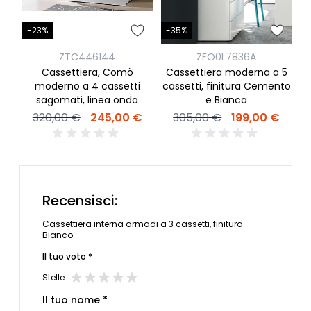
-23%
-
-35%
ZTC446144
ZFO0L7836A
Cassettiera, Comò
C
Cassettiera moderna a 5
moderno a 4 cassetti
cassetti, finitura Cemento
sagomati, linea onda
e Bianca
320,00 €
245,00 €
305,00 €
199,00 €
Recensisci:
Cassettiera interna armadi a 3 cassetti, finitura
Bianco
Il tuo voto *
Stelle:
Il tuo nome *