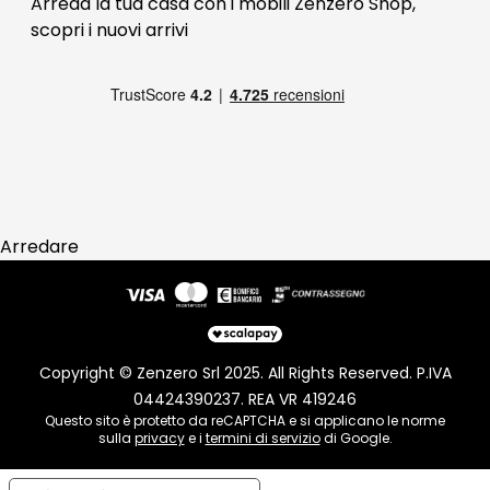
Arreda la tua casa con i mobili Zenzero Shop,
scopri i
nuovi arrivi
Pagamenti
Reso
Arredare
Copyright © Zenzero Srl 2025. All Rights Reserved. P.IVA
04424390237. REA VR 419246
Questo sito è protetto da reCAPTCHA e si applicano le norme
sulla
privacy
e i
termini di servizio
di Google.