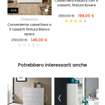
Cassettiera industry con 4
S
cassetti, finitura Rovere
-40%
286,00 €
199,00 €
ZFRIMAGE5
Conveniente cassettiera a
3 cassetti finitura Bianco
opaco
250,00 €
149,00 €
Potrebbero interessarti anche
S