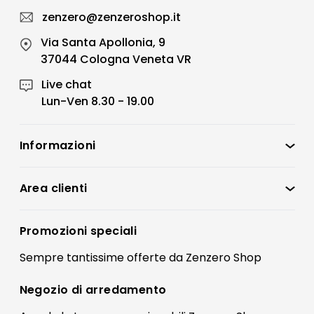
zenzero@zenzeroshop.it
Via Santa Apollonia, 9
37044 Cologna Veneta VR
Live chat
Lun-Ven 8.30 - 19.00
Informazioni
Zenzero Shop
Condizioni di vendita
Area clienti
Accedi
Privacy policy
Registrati
Promozioni speciali
Preferenze Cookies
Il mio account
Sempre tantissime
offerte
da Zenzero Shop
Termini e condizioni
Bonus Mobili
Contatti
Negozio di
arredamento
Blog Arredamento
FAQ