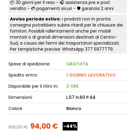
📦
30 giorni per il reso
- 🎧 assistenza pre e post
vendita - 💳
pagamenti sicuri
- 🛡️ garanzia 2 anni
Avviso periodo estivo:
i prodotti non in pronta
consegna potrebbero subire ritardi per le chiusure dei
fornitori. Possibili rallentamenti anche per mobili
montati o di grandi dimensioni destinati al Centro-
Sud, a causa dei fermi dei trasportatori specializzati.
Per tempistiche precise: WhatsApp
377 5977779
.
Spese di spedizione:
GRATUITA
Spedito entro:
1 GIORNO LAVORATIVO
Disponibile per il ritiro in:
2 ORE
Dimensioni:
L.57 H.60 P.44
Colore
Bianco
94,00 €
-44%
169,00 €