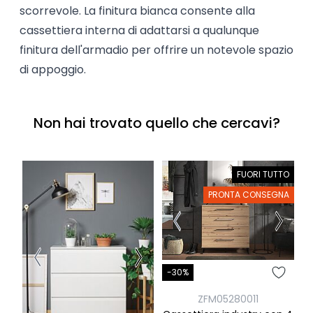
scorrevole. La finitura bianca consente alla
cassettiera interna di adattarsi a qualunque
finitura dell'armadio per offrire un notevole spazio
di appoggio.
Non hai trovato quello che cercavi?
FUORI TUTTO
PRONTA CONSEGNA
-30%
-
ZFM05280011