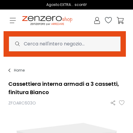
Salta al contenuto
Agosto EXTRA... sconti!
Lista dei des
Carrell
Home
Cassettiera interna armadi a 3 cassetti,
finitura Bianco
ZFOARC603O