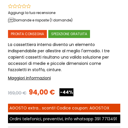
Aggiungi la tua recensione
Domande e risposte (1 domande)
PRONTA CONSEGNA
SPEDIZIONE GRATUITA
La cassettiera interna diventa un elemento
indispendabile per allestire al meglio l'armadio. I tre
capienti cassetti risultano una valida soluzione per
accessori di medie e piccole dimensioni come
fazzoletti in stoffa, cinture.
Maggiori informazioni
94,00 €
-44%
169,00 €
AGOSTO extra... sconti! Codice coupon: AGOSTOX
Ordini telefonici, preventivi, info whatsapp
391 7713491