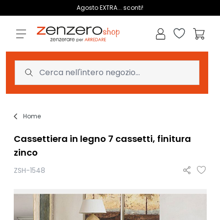
Salta al contenuto
Agosto EXTRA... sconti!
Lista dei des
Carrell
Home
Cassettiera in legno 7 cassetti, finitura
zinco
ZSH-1548