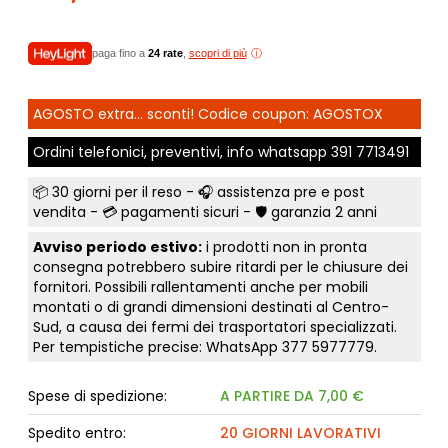
paga fino a
24 rate
,
scopri di più
AGOSTO extra... sconti! Codice coupon: AGOSTOX
Ordini telefonici, preventivi, info whatsapp
391 7713491
📦
30 giorni per il reso
- 🎧 assistenza pre e post
vendita - 💳
pagamenti sicuri
- 🛡️ garanzia 2 anni
Avviso periodo estivo:
i prodotti non in pronta
consegna potrebbero subire ritardi per le chiusure dei
fornitori. Possibili rallentamenti anche per mobili
montati o di grandi dimensioni destinati al Centro-
Sud, a causa dei fermi dei trasportatori specializzati.
Per tempistiche precise: WhatsApp
377 5977779
.
Spese di spedizione:
A PARTIRE DA 7,00 €
Spedito entro:
20 GIORNI LAVORATIVI