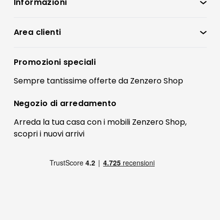
Informazioni
Zenzero Shop
Condizioni di vendita
Area clienti
Accedi
Privacy policy
Registrati
Promozioni speciali
Preferenze Cookies
Il mio account
Sempre tantissime
offerte
da Zenzero Shop
Termini e condizioni
Bonus Mobili
Contatti
Negozio di
arredamento
Blog Arredamento
FAQ
Arreda la tua casa con i mobili Zenzero Shop,
scopri i
nuovi arrivi
Pagamenti
Reso