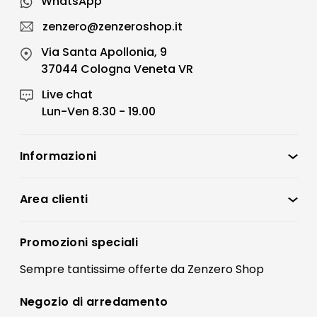
WhatsApp
zenzero@zenzeroshop.it
Via Santa Apollonia, 9
37044 Cologna Veneta VR
Live chat
Lun-Ven 8.30 - 19.00
Informazioni
Zenzero Shop
Condizioni di vendita
Area clienti
Accedi
Privacy policy
Registrati
Promozioni speciali
Preferenze Cookies
Il mio account
Sempre tantissime
offerte
da Zenzero Shop
Termini e condizioni
Bonus Mobili
Contatti
Negozio di
arredamento
Blog Arredamento