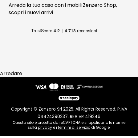
FAQ
Arreda la tua casa con i mobili Zenzero Shop,
scopri i
nuovi arrivi
Pagamenti
Reso
Arredare
Copyright © Zenzero Srl 2025. All Rights Reserved. P.IVA
04424390237. REA VR 419246
Questo sito è protetto da reCAPTCHA e si applicano le norme
sulla
privacy
e i
termini di servizio
di Google.