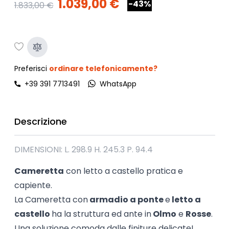
1.039,00 €
-43%
1.833,00 €
Preferisci
ordinare telefonicamente?
+39 391 7713491
WhatsApp
Descrizione
DIMENSIONI: L. 298.9 H. 245.3 P. 94.4
Cameretta
con letto a castello pratica e
capiente.
La Cameretta con
armadio a ponte
e
letto a
castello
ha la struttura ed ante in
Olmo
e
Rosse
.
Una soluzione comoda dalle finiture delicate!