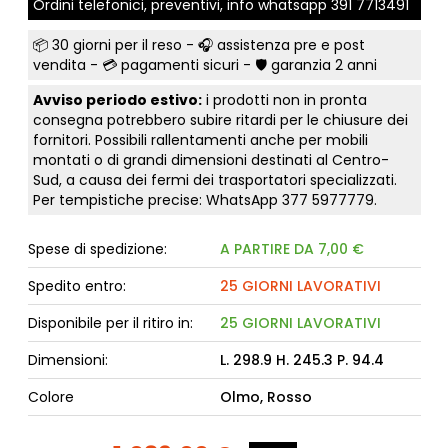
Ordini telefonici, preventivi, info whatsapp
391 7713491
📦
30 giorni per il reso
- 🎧 assistenza pre e post
vendita - 💳
pagamenti sicuri
- 🛡️ garanzia 2 anni
Avviso periodo estivo:
i prodotti non in pronta
consegna potrebbero subire ritardi per le chiusure dei
fornitori. Possibili rallentamenti anche per mobili
montati o di grandi dimensioni destinati al Centro-
Sud, a causa dei fermi dei trasportatori specializzati.
Per tempistiche precise: WhatsApp
377 5977779
.
Spese di spedizione:
A PARTIRE DA 7,00 €
Spedito entro:
25 GIORNI LAVORATIVI
Disponibile per il ritiro in:
25 GIORNI LAVORATIVI
Dimensioni:
L. 298.9 H. 245.3 P. 94.4
Colore
Olmo, Rosso