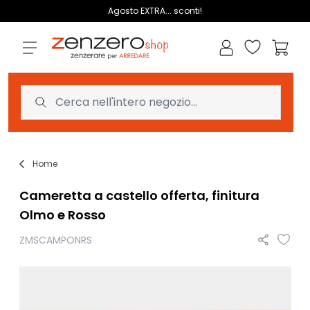
Salta al contenuto
Agosto EXTRA... sconti!
Lista dei des
Carrell
Home
Cameretta a castello offerta, finitura
Olmo e Rosso
ZMSCAMPONRS