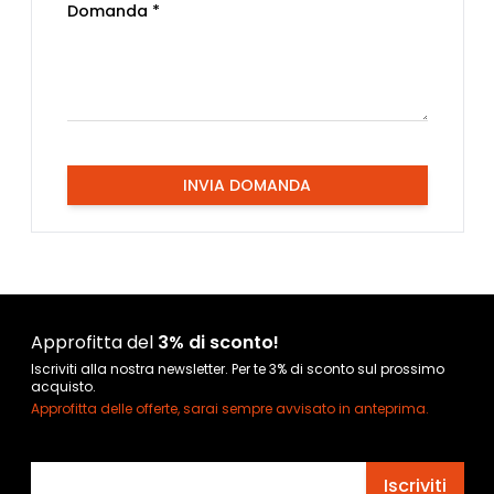
Domanda *
INVIA DOMANDA
Approfitta del
3% di sconto!
Iscriviti alla nostra newsletter. Per te 3% di sconto sul prossimo
acquisto.
Approfitta delle offerte, sarai sempre avvisato in anteprima.
Indirizzo email
Iscriviti