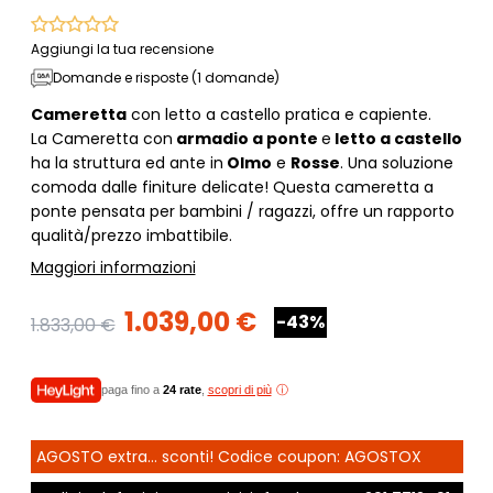
Aggiungi la tua recensione
Domande e risposte (1 domande)
Cameretta
con letto a castello pratica e capiente.
La Cameretta con
armadio a ponte
e
letto a castello
ha la struttura ed ante in
Olmo
e
Rosse
. Una soluzione
comoda dalle finiture delicate! Questa cameretta a
ponte pensata per bambini / ragazzi, offre un rapporto
qualità/prezzo imbattibile.
Maggiori informazioni
1.039,00 €
-43%
1.833,00 €
paga fino a
24 rate
,
scopri di più
AGOSTO extra... sconti! Codice coupon: AGOSTOX