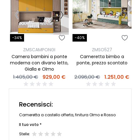
-34%
-40%
ZMSCAMPONGI
ZMSO527
Camera bambini a ponte
Cameretta bimbo a
moderna con divano letto,
ponte, prezzo scontato
Gialla e Olmo
1.405,00 €
929,00 €
2.096,00 €
1.251,00 €
Recensisci:
Cameretta a castello offerta, finitura Olmo e Rosso
Il tuo voto *
Stelle: