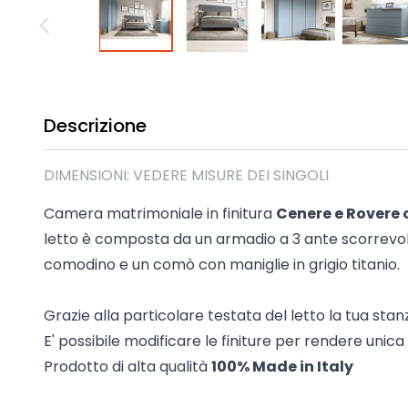
Madie industrial New Y
Mobili sala moderna P
Mobili Blu
Mobili da soggiorno Str
Collezione Beta 2.0
Descrizione
Collezione Mango
Mobili Tomasella
DIMENSIONI: VEDERE MISURE DEI SINGOLI
Mostra tutti
Camera matrimoniale in finitura
Cenere e Rovere
letto è composta da un armadio a 3 ante scorrevoli
comodino e un comò con maniglie in grigio titanio.
Grazie alla particolare testata del letto la tua sta
E' possibile modificare le finiture per rendere unic
Prodotto di alta qualità
100% Made in Italy