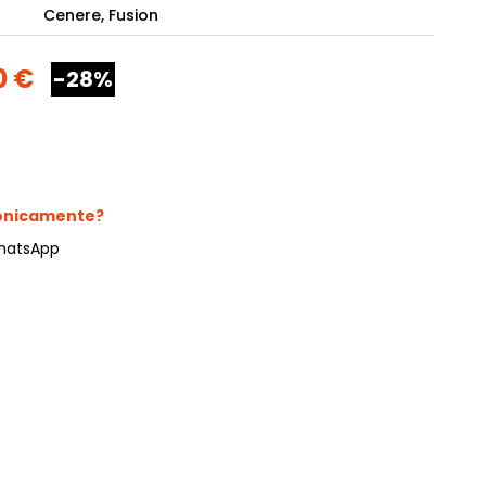
Cenere, Fusion
camere Like
0 €
-28%
enitore Stella
mò, armadio Atlantic
oderne notte Miss
tti
fonicamente?
hatsApp