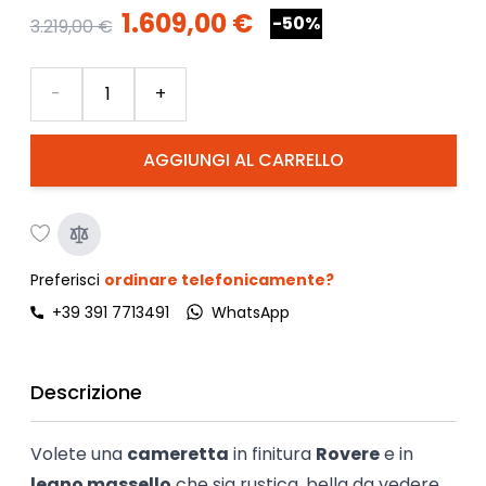
1.609,00 €
-50%
3.219,00 €
Quantità
-
+
AGGIUNGI AL CARRELLO
Preferisci
ordinare telefonicamente?
+39 391 7713491
WhatsApp
Descrizione
Volete una
cameretta
in finitura
Rovere
e in
legno massello
che sia rustica, bella da vedere