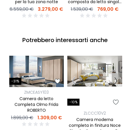
per la tua zona notte
composta da letto singolo
4
e comodino
6.559,00 €
3.279,00 €
1.539,00 €
769,00 €
Potrebbero interessarti anche
-31%
ZMCEASY103
Camera da letto
-10%
Completa Olmo Frida
ROBERTO
ZLCCC10V2
1.899,00 €
1.309,00 €
Camera moderna
completa in finitura Noce