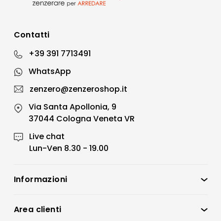
Contatti
+39 391 7713491
WhatsApp
zenzero@zenzeroshop.it
Via Santa Apollonia, 9
37044 Cologna Veneta VR
Live chat
Lun-Ven 8.30 - 19.00
Informazioni
Zenzero Shop
Condizioni di vendita
Area clienti
Accedi