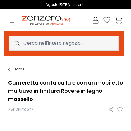
Salta al contenuto
Agosto EXTRA... sconti!
Lista dei des
Carrell
Home
Cameretta con la culla e con un mobiletto
multiuso in finitura Rovere in legno
massello
ZVP2111OCOF