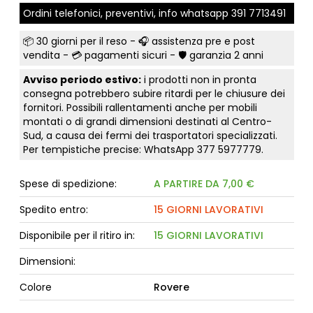
Ordini telefonici, preventivi, info whatsapp
391 7713491
📦
30 giorni per il reso
- 🎧 assistenza pre e post
vendita - 💳
pagamenti sicuri
- 🛡️ garanzia 2 anni
Avviso periodo estivo:
i prodotti non in pronta
consegna potrebbero subire ritardi per le chiusure dei
fornitori. Possibili rallentamenti anche per mobili
montati o di grandi dimensioni destinati al Centro-
Sud, a causa dei fermi dei trasportatori specializzati.
Per tempistiche precise: WhatsApp
377 5977779
.
Spese di spedizione:
A PARTIRE DA 7,00 €
Spedito entro:
15 GIORNI LAVORATIVI
Disponibile per il ritiro in:
15 GIORNI LAVORATIVI
Dimensioni:
Colore
Rovere