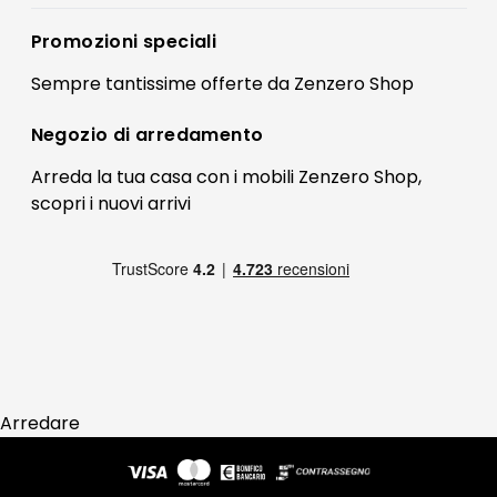
Privacy policy
Registrati
Promozioni speciali
Preferenze Cookies
Il mio account
Sempre tantissime
offerte
da Zenzero Shop
Termini e condizioni
Bonus Mobili
Contatti
Negozio di
arredamento
Blog Arredamento
FAQ
Arreda la tua casa con i mobili Zenzero Shop,
scopri i
nuovi arrivi
Pagamenti
Reso
Arredare