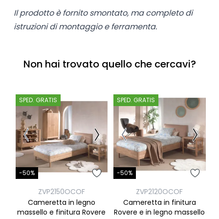
Il prodotto è fornito smontato, ma completo di
istruzioni di montaggio e ferramenta.
Non hai trovato quello che cercavi?
SPED. GRATIS
SPED. GRATIS
S
-
-50%
-50%
ZVP2150OCOF
ZVP2120OCOF
N
Cameretta in legno
Cameretta in finitura
R
massello e finitura Rovere
Rovere e in legno massello