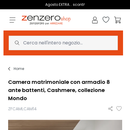
Salta al contenuto
Agosto EXTRA... sconti!
Lista dei des
Carrell
Home
Camera matrimoniale con armadio 8
ante battenti, Cashmere, collezione
Mondo
ZFCAMLCAM14