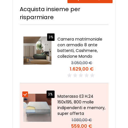
Acquista insieme per
risparmiare
3%
Camera matrimoniale
con armadio 8 ante
battenti, Cashmere,
collezione Mondo
3.050,00 €
1.629,00 €
3%
Materasso E3 H.24
160x195, 800 molle
indipendenti e memory,
super offerta
1.080,00 €
559,00 €