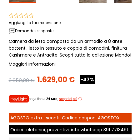
Aggiungi la tua recensione
Domande e risposte
Camera da letto composta da un armadio a 8 ante
battenti, letto in tessuto e coppia di comodini, finitura
Cashmere e Antracite. Scopri tutta la
collezione Mondo
!
Maggiori informazioni
1.629,00 €
-47%
3.050,00 €
paga fino a
24 rate
,
scopri di più
AGOSTO extra... sconti! Codice coupon: AGOSTOX
Ordini telefonici, preventivi, info whatsapp
391 7713491