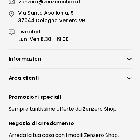
zenzero@zenzeroshop.it
Via Santa Apollonia, 9
37044 Cologna Veneta VR
Live chat
Lun-Ven 8.30 - 19.00
Informazioni
Zenzero Shop
Condizioni di vendita
Area clienti
Accedi
Privacy policy
Registrati
Promozioni speciali
Preferenze Cookies
Il mio account
Sempre tantissime
offerte
da Zenzero Shop
Termini e condizioni
Bonus Mobili
Contatti
Negozio di
arredamento
Blog Arredamento
FAQ
Arreda la tua casa con i mobili Zenzero Shop,