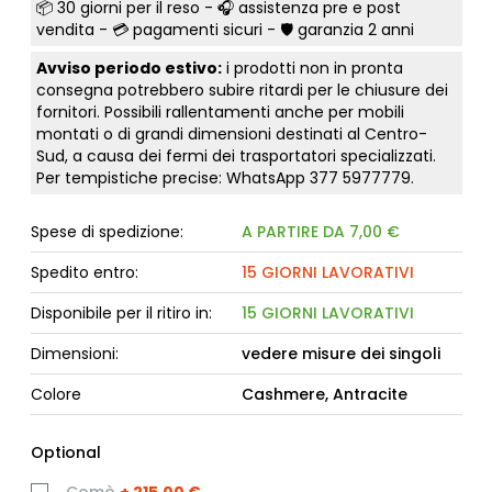
📦
30 giorni per il reso
- 🎧 assistenza pre e post
vendita - 💳
pagamenti sicuri
- 🛡️ garanzia 2 anni
Avviso periodo estivo:
i prodotti non in pronta
consegna potrebbero subire ritardi per le chiusure dei
fornitori. Possibili rallentamenti anche per mobili
montati o di grandi dimensioni destinati al Centro-
Sud, a causa dei fermi dei trasportatori specializzati.
Per tempistiche precise: WhatsApp
377 5977779
.
Spese di spedizione:
A PARTIRE DA 7,00 €
Spedito entro:
15 GIORNI LAVORATIVI
Disponibile per il ritiro in:
15 GIORNI LAVORATIVI
Dimensioni:
vedere misure dei singoli
Colore
Cashmere, Antracite
Optional
Comò
+
215,00 €