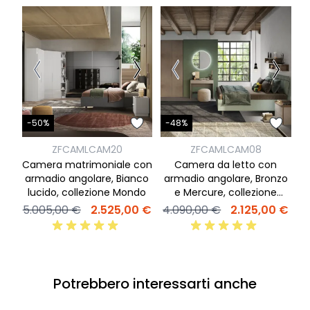
-
-50%
-48%
ZFCAMLCAM20
ZFCAMLCAM08
Camera matrimoniale con
Camera da letto con
C
armadio angolare, Bianco
armadio angolare, Bronzo
lucido, collezione Mondo
e Mercure, collezione
3
Mondo
5.005,00 €
2.525,00 €
4.090,00 €
2.125,00 €
Potrebbero interessarti anche