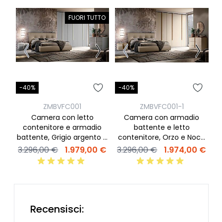
FUORI TUTTO
-40%
-40%
-
ZMBVFC001
ZMBVFC001-1
Camera con letto
Camera con armadio
contenitore e armadio
battente e letto
battente, Grigio argento e
contenitore, Orzo e Noce
Bianco
biondo
3.296,00 €
1.979,00 €
3.296,00 €
1.974,00 €
3
Recensisci: