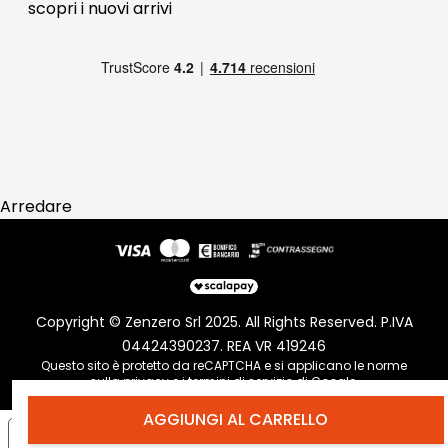
scopri i
nuovi arrivi
Pagamenti
Reso
Arredare
Copyright © Zenzero Srl 2025. All Rights Reserved. P.IVA
04424390237. REA VR 419246
Questo sito è protetto da reCAPTCHA e si applicano le norme
sulla
privacy
e i
termini di servizio
di Google.
AGGIUNGI AL CARRELLO
Informativa sulla raccolta