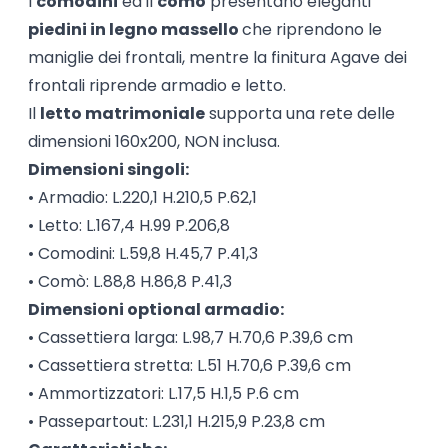
I
comodini
ed il
comò
presentano eleganti
piedini in legno massello
che riprendono le
maniglie dei frontali, mentre la finitura Agave dei
frontali riprende armadio e letto.
Il
letto matrimoniale
supporta una rete delle
dimensioni 160x200, NON inclusa.
Dimensioni singoli:
• Armadio: L.220,1 H.210,5 P.62,1
• Letto: L.167,4 H.99 P.206,8
• Comodini: L.59,8 H.45,7 P.41,3
• Comò: L.88,8 H.86,8 P.41,3
Dimensioni optional armadio:
• Cassettiera larga: L.98,7 H.70,6 P.39,6 cm
• Cassettiera stretta: L.51 H.70,6 P.39,6 cm
• Ammortizzatori: L.17,5 H.1,5 P.6 cm
• Passepartout: L.231,1 H.215,9 P.23,8 cm