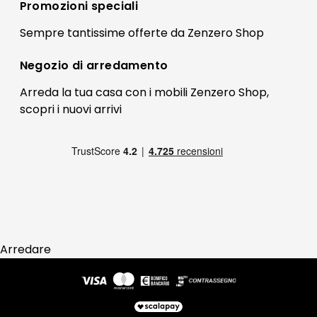
Registrati
Promozioni speciali
Preferenze Cookies
Il mio account
Sempre tantissime
offerte
da Zenzero Shop
Termini e condizioni
Bonus Mobili
Contatti
Negozio di
arredamento
Blog Arredamento
FAQ
Arreda la tua casa con i mobili Zenzero Shop,
scopri i
nuovi arrivi
Pagamenti
Reso
Arredare