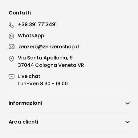
Contatti
+39 391 7713491
WhatsApp
zenzero@zenzeroshop.it
Via Santa Apollonia, 9
37044 Cologna Veneta VR
Live chat
Lun-Ven 8.30 - 19.00
Informazioni
Zenzero Shop
Condizioni di vendita
Area clienti
Accedi
Privacy policy