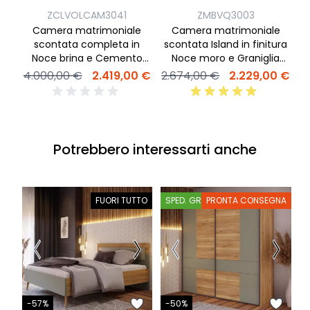
ZCLVOLCAM3041
ZMBVQ3003
Camera matrimoniale
Camera matrimoniale
C
scontata completa in
scontata Island in finitura
a
Noce brina e Cemento
Noce moro e Graniglia
artico
chiara
4.000,00 €
2.419,00 €
2.674,00 €
2.229,00 €
2
Potrebbero interessarti anche
FUORI TUTTO
SPED. GRATIS
PRONTA CONSEGNA
S
-
-57%
-50%