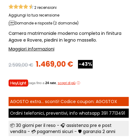
2
recensioni
Aggiungi la tua recensione
Domande e risposte (2 domande)
Camera matrimoniale moderna completa in finitura
Agave e Rovere, piedini in legno massello.
Maggiori informazioni
1.469,00 €
-43%
2.599,00 €
paga fino a
24 rate
,
scopri di più
AGOSTO extra... sconti! Codice coupon: AGOSTOX
Ordini telefonici, preventivi, info whatsapp
391 7713491
📦
30 giorni per il reso
- 🎧 assistenza pre e post
vendita - 💳
pagamenti sicuri
- 🛡️ garanzia 2 anni