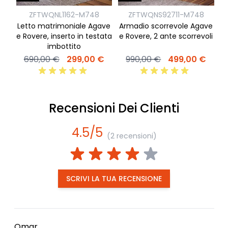
ZFTWQNL1162-M748
ZFTWQNS92711-M748
Letto matrimoniale Agave
Armadio scorrevole Agave
f
e Rovere, inserto in testata
e Rovere, 2 ante scorrevoli
imbottito
690,00 €
299,00 €
990,00 €
499,00 €
Recensioni Dei Clienti
4.5/5
(2 recensioni)
SCRIVI LA TUA RECENSIONE
Omar