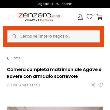
Salta al contenuto
Agosto EXTRA... sconti!
Lista dei des
Carrell
Home
Camera completa matrimoniale Agave e
Rovere con armadio scorrevole
ZFTWHECAM-M748