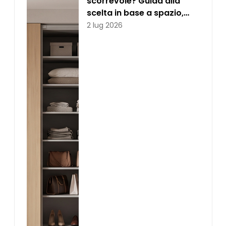
scorrevole? Guida alla
scelta in base a spazio,
stile ed esigenze
2 lug 2026