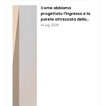
Come abbiamo
progettato l'ingresso e la
parete attrezzata della
casa di Elena
14 lug 2026