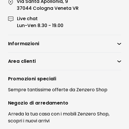
Via Santa Apollonia, 9
37044 Cologna Veneta VR
Live chat
Lun-Ven 8.30 - 19.00
Informazioni
Zenzero Shop
Condizioni di vendita
Area clienti
Accedi
Privacy policy
Registrati
Promozioni speciali
Preferenze Cookies
Il mio account
Sempre tantissime
offerte
da Zenzero Shop
Termini e condizioni
Bonus Mobili
Contatti
Negozio di
arredamento
Blog Arredamento
FAQ
Arreda la tua casa con i mobili Zenzero Shop,
scopri i
nuovi arrivi
Pagamenti