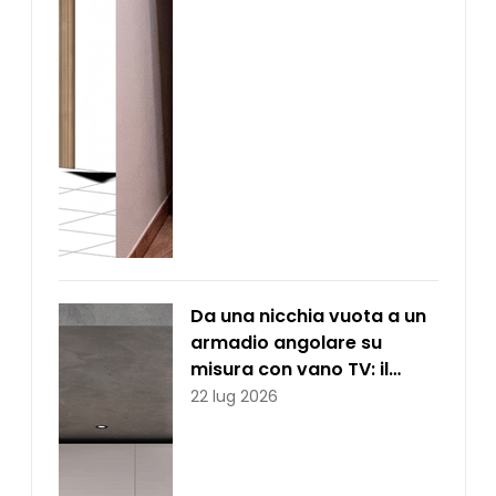
Da una nicchia vuota a un
armadio angolare su
misura con vano TV: il
progetto realizzato per
22 lug 2026
Goffredo