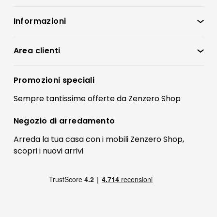
Informazioni
Zenzero Shop
Condizioni di vendita
Area clienti
Accedi
Privacy policy
Registrati
Promozioni speciali
Preferenze Cookies
Il mio account
Sempre tantissime
offerte
da Zenzero Shop
Termini e condizioni
Bonus Mobili
Contatti
Negozio di
arredamento
Blog Arredamento
FAQ
Arreda la tua casa con i mobili Zenzero Shop,
scopri i
nuovi arrivi
Pagamenti
Reso