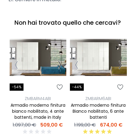
Non hai trovato quello che cercavi?
-54%
-44%
-
ZMBARM4ABI
ZMBARM6ABI
Armadio moderno finitura
Armadio moderno finitura
bianco nobilitato, 4 ante
Bianco nobilitato, 6 ante
battenti, made in Italy
battenti
1.097,00 €
509,00 €
1.199,00 €
674,00 €