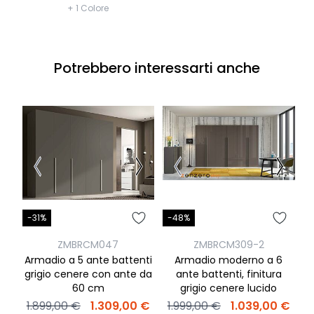
+ 1 Colore
Potrebbero interessarti anche
-31%
-48%
-
ZMBRCM047
ZMBRCM309-2
Armadio a 5 ante battenti
Armadio moderno a 6
A
grigio cenere con ante da
ante battenti, finitura
60 cm
grigio cenere lucido
1.899,00 €
1.309,00 €
1.999,00 €
1.039,00 €