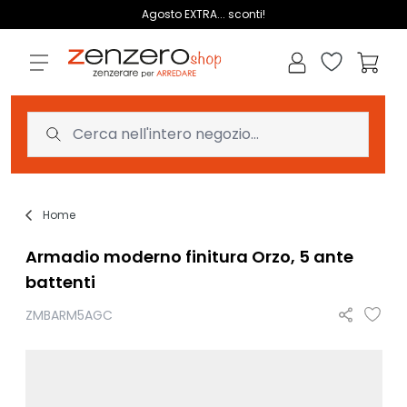
Salta al contenuto
Agosto EXTRA... sconti!
Lista dei des
Carrell
Home
Armadio moderno finitura Orzo, 5 ante
battenti
ZMBARM5AGC