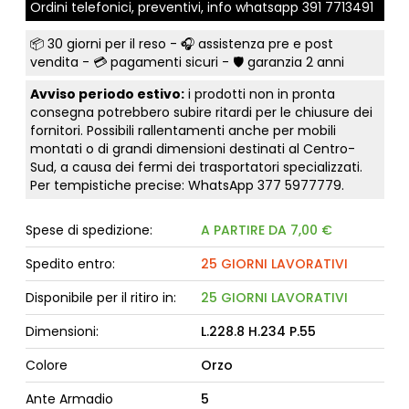
Ordini telefonici, preventivi, info whatsapp
391 7713491
📦
30 giorni per il reso
- 🎧 assistenza pre e post
vendita - 💳
pagamenti sicuri
- 🛡️ garanzia 2 anni
Avviso periodo estivo:
i prodotti non in pronta
consegna potrebbero subire ritardi per le chiusure dei
fornitori. Possibili rallentamenti anche per mobili
montati o di grandi dimensioni destinati al Centro-
Sud, a causa dei fermi dei trasportatori specializzati.
Per tempistiche precise: WhatsApp
377 5977779
.
Spese di spedizione:
A PARTIRE DA 7,00 €
Spedito entro:
25 GIORNI LAVORATIVI
Disponibile per il ritiro in:
25 GIORNI LAVORATIVI
Dimensioni:
L.228.8 H.234 P.55
Colore
Orzo
Ante Armadio
5