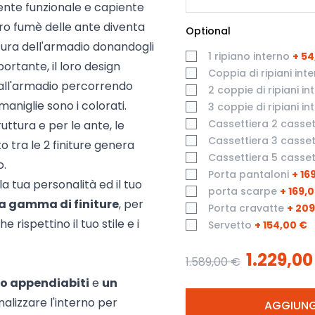
ente funzionale e capiente
tro fumè delle ante diventa
Optional
tura dell'armadio donandogli
1 ripiano interno
+
54
rtante, il loro design
Coppia di ripiani inte
all'armadio percorrendo
2 coppie di ripiani int
 maniglie sono i colorati.
3 coppie di ripiani int
Cassettiera 2 casset
uttura e per le ante, le
Cassettiera 3 casset
o tra le 2 finiture genera
Cassettiera 5 casset
o.
Porta pantaloni
+
16
a tua personalità ed il tuo
porta scarpe
+
169,
a gamma di finiture
, per
Porta cravatte
+
209
e rispettino il tuo stile e i
Servetto
+
154,00 €
1.229,00
1.589,00 €
o appendiabiti
e
un
alizzare l'interno per
AGGIUNG