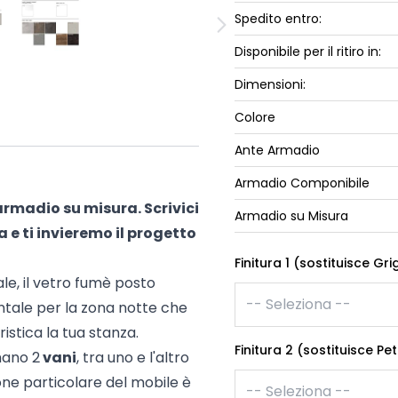
ork
Spedito entro:
Luna Top
iccione
Armadi e 
Disponibile per il ritiro in:
Letti cont
Dimensioni:
ip
Letto, co
Colore
Letti Plus
Camere m
Ante Armadio
Mostra tu
Armadio Componibile
armadio su misura. Scrivici
Armadio su Misura
a e ti invieremo il progetto
Finitura 1 (sostituisce Gri
le, il vetro fumè posto
tale per la zona notte che
istica la tua stanza.
Finitura 2 (sostituisce Pet
mano 2
vani
, tra uno e l'altro
one particolare del mobile è