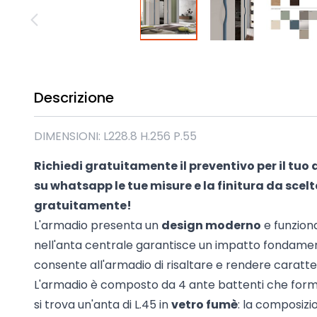
Madie industrial New Y
Mobili sala moderna P
Mobili Blu
Mobili da soggiorno Str
Collezione Beta 2.0
Descrizione
Collezione Mango
Mobili Tomasella
DIMENSIONI: L228.8 H.256 P.55
Mostra tutti
Richiedi gratuitamente il preventivo per il tuo 
su
whatsapp
le tue misure e la finitura da scelt
gratuitamente!
L'armadio presenta un
design moderno
e funziona
nell'anta centrale garantisce un impatto fondamen
consente all'armadio di risaltare e rendere caratter
L'armadio è composto da 4 ante battenti che for
si trova un'anta di L.45 in
vetro fumè
: la composizi