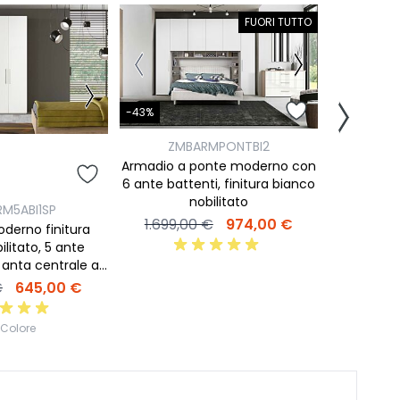
FUORI TUTTO
-43%
ZMBARMPONTBI2
Armadio a ponte moderno con
-17%
6 ante battenti, finitura bianco
nobilitato
M5ABI1SP
ZM
1.699,00 €
974,00 €
derno finitura
Armadio a 4
ilitato, 5 ante
finitu
 anta centrale a
spa
ecchio
€
645,00 €
2.050,0
 Colore