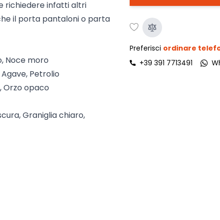
 richiedere infatti altri
nche il porta pantaloni o parta
Preferisci
ordinare tele
do, Noce moro
+39 391 7713491
W
, Agave, Petrolio
o, Orzo opaco
cura, Graniglia chiaro,