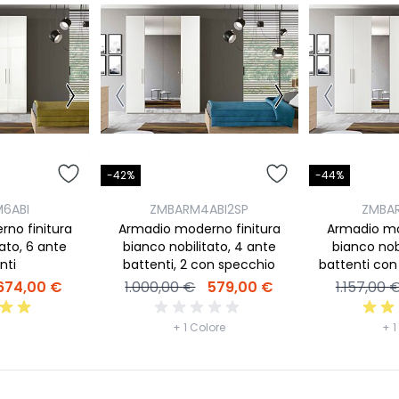
-42%
-44%
6ABI
ZMBARM4ABI2SP
ZMBAR
no finitura
Armadio moderno finitura
Armadio mo
ato, 6 ante
bianco nobilitato, 4 ante
bianco nob
nti
battenti, 2 con specchio
battenti con
sp
674,00 €
1.000,00 €
579,00 €
1.157,00 
+ 1 Colore
+ 1