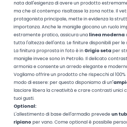
nata dall'esigenza di avere un prodotto estremam
ma che al contempo risaltasse la zona notte. Il ve
protagonista principale, mette in evidenza la strut
importanza. Anche le maniglie giocano un ruolo impo
estramente pratico, assicura una
linea moderna
tutta l'altezza dell'anta. Le finiture disponibili per le
La finitura proprosta in foto è in
Grigio seta
per str
maniglie invece sono in Petrolio. Il delicato contrast
armonia e consente un arredo elegante e modern
Vogliamo offrire un prodotto che rispecchi al 100% l
modo di essere: per questo disponiamo di un
'ampi
lasciare libera la creatività e crare contrasti unici ch
tuoi gusti.
Optional:
L'allestimento di base dell'armadio prevede
un tub
ripiano
per vano. Come optional è possibile person