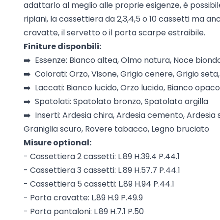
adattarlo al meglio alle proprie esigenze, è possibile
ripiani, la cassettiera da 2,3,4,5 o 10 cassetti ma a
cravatte, il servetto o il porta scarpe estraibile.
Finiture disponbili:
➡️ Essenze: Bianco altea, Olmo natura, Noce bion
➡️ Colorati: Orzo, Visone, Grigio cenere, Grigio seta
➡️ Laccati: Bianco lucido, Orzo lucido, Bianco opac
➡️ Spatolati: Spatolato bronzo, Spatolato argilla
➡️ Inserti: Ardesia chira, Ardesia cemento, Ardesia s
Graniglia scuro, Rovere tabacco, Legno bruciato
Misure optional:
- Cassettiera 2 cassetti: L.89 H.39.4 P.44.1
- Cassettiera 3 cassetti: L.89 H.57.7 P.44.1
- Cassettiera 5 cassetti: L.89 H.94 P.44.1
- Porta cravatte: L.89 H.9 P.49.9
- Porta pantaloni: L.89 H.7.1 P.50