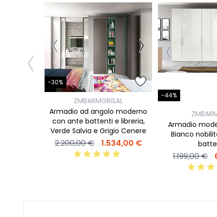
-30%
-44%
ZMBARMGRISAL
Armadio ad angolo moderno
ZMBARM
con ante battenti e libreria,
Armadio moder
Verde Salvia e Grigio Cenere
Bianco nobilit
2.200,00 €
1.534,00 €
batte
1.199,00 €