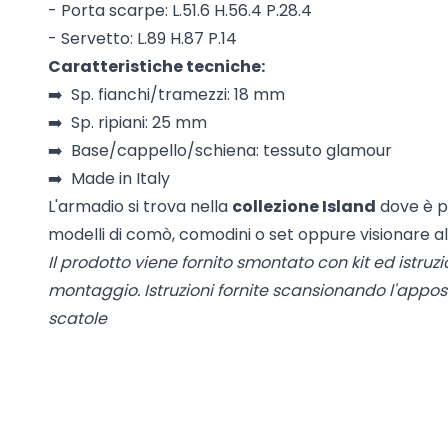
- Porta scarpe: L.51.6 H.56.4 P.28.4
- Servetto: L.89 H.87 P.14
Caratteristiche tecniche:
➡️ Sp. fianchi/tramezzi: 18 mm
➡️ Sp. ripiani: 25 mm
➡️ Base/cappello/schiena: tessuto glamour
➡️ Made in Italy
L'armadio si trova nella
collezione Island
dove è po
modelli di comò, comodini o set oppure visionare alt
Il prodotto viene fornito smontato con kit ed istruzio
montaggio.
Istruzioni fornite scansionando l'appo
scatole