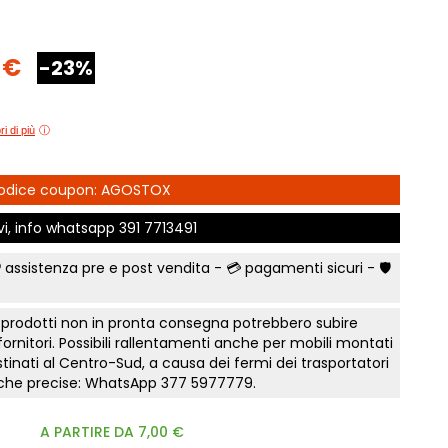
e Comfort
Comò e Comodini
Mostra tutti
Lettini e letti montessoriano
t
Bruxelles
Vichinga
Librerie per camerette
 €
-23%
letti Classic
Camerette classiche
i
Scrivania ragazzo
madi Industry
Aloe Young
Sedia cameretta
modini, armadi
Luna young
i di più
Collezione Zit
Collezione Nemo
fficio
Scegli il colore
 camere Tortora
Collezione Color
 Codice coupon: AGOSTOX
Prima infanzia
 gruppi collezione
Collezione Kaleido
Smart Working cameretta
ivi, info whatsapp
391 7713491
Mostra tutti
Letto a soppalco
rking
 assistenza pre e post vendita - 💳
pagamenti sicuri
- 🛡️
Letti contenitore camerette
to notte Surf
Mostra tutti
a
 prodotti non in pronta consegna potrebbero subire
nto notte Sabbia
 fornitori. Possibili rallentamenti anche per mobili montati
e Orizzonte
tinati al Centro-Sud, a causa dei fermi dei trasportatori
tiche precise: WhatsApp
377 5977779
.
onente
te Tomasella
A PARTIRE DA 7,00 €
a letto notte Apache