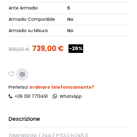
Ante Armadio
6
Armadio Componibile
No
Armadio su Misura
No
739,00 €
-26%
998,00 €
Preferisci
ordinare telefonicamente?
+39 391 7713491
WhatsApp
Descrizione
DIMENSIONI: L.244.2 P.53.3 H.245.3