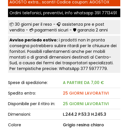
AGOSTO extra... sconti! Codice coupon: AGOSTOX
Ordini telefonici, preventivi, info whatsapp
391 7713491
📦
30 giorni per il reso
- 🎧 assistenza pre e post
vendita - 💳
pagamenti sicuri
- 🛡️ garanzia 2 anni
Avviso periodo estivo:
i prodotti non in pronta
consegna potrebbero subire ritardi per le chiusure dei
fornitori. Possibili rallentamenti anche per mobili
montati o di grandi dimensioni destinati al Centro-
Sud, a causa dei fermi dei trasportatori specializzati.
Per tempistiche precise: WhatsApp
377 5977779
.
Spese di spedizione:
A PARTIRE DA 7,00 €
Spedito entro:
25 GIORNI LAVORATIVI
Disponibile per il ritiro in:
25 GIORNI LAVORATIVI
Dimensioni:
L.244.2 P.53.3 H.245.3
Colore
Grigio resina chiaro