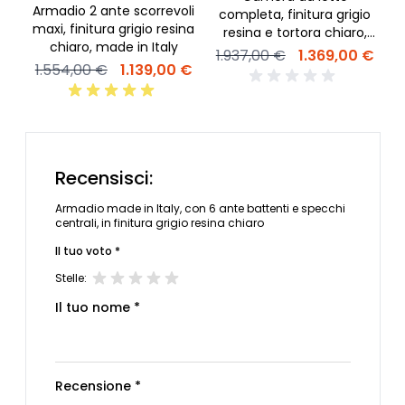
Armadio 2 ante scorrevoli
completa, finitura grigio
fi
maxi, finitura grigio resina
resina e tortora chiaro,
chiaro, made in Italy
con armadio battente 6
1.937,00 €
1.369,00 €
ante, made in Italy
1.554,00 €
1.139,00 €
Recensisci:
Armadio made in Italy, con 6 ante battenti e specchi
centrali, in finitura grigio resina chiaro
Il tuo voto *
Stelle:
Il tuo nome *
Recensione *