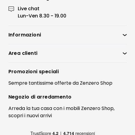
Live chat
Lun-Ven 8.30 - 19.00
Informazioni
Zenzero Shop
Condizioni di vendita
Area clienti
Accedi
Privacy policy
Registrati
Promozioni speciali
Preferenze Cookies
Il mio account
Sempre tantissime
offerte
da Zenzero Shop
Termini e condizioni
Bonus Mobili
Contatti
Negozio di
arredamento
Blog Arredamento
FAQ
Arreda la tua casa con i mobili Zenzero Shop,
scopri i
nuovi arrivi
Pagamenti
Reso