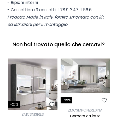
- Ripiani interni
- Cassettiera 3 cassetti: L.78.9 P.47 H.56.6
Prodotto Made in Italy, fornito smontato con kit
ed istruzioni per il montaggio
Non hai trovato quello che cercavi?
-29%
-
-27%
ZMCSMPONZRESINA
ZMCSNISIRES
Camera da letto