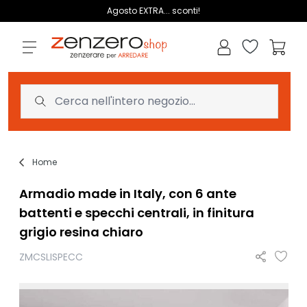
Salta al contenuto
Agosto EXTRA... sconti!
Lista dei des
Carrell
Home
Armadio made in Italy, con 6 ante
battenti e specchi centrali, in finitura
grigio resina chiaro
ZMCSLISPECC