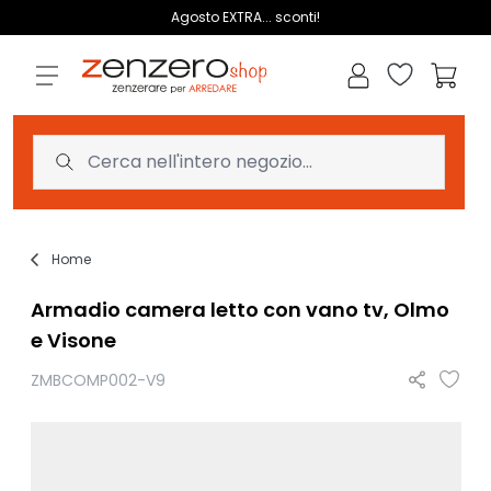
Salta al contenuto
Agosto EXTRA... sconti!
Lista dei des
Carrell
Home
Armadio camera letto con vano tv, Olmo
e Visone
ZMBCOMP002-V9