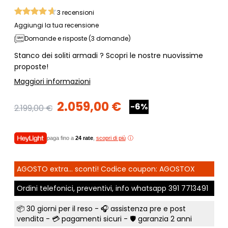
3
recensioni
Aggiungi la tua recensione
Domande e risposte (3 domande)
Stanco dei soliti armadi ? Scopri le nostre nuovissime
proposte!
Maggiori informazioni
2.059,00 €
-6%
2.199,00 €
paga fino a
24 rate
,
scopri di più
AGOSTO extra... sconti! Codice coupon: AGOSTOX
Ordini telefonici, preventivi, info whatsapp
391 7713491
📦
30 giorni per il reso
- 🎧 assistenza pre e post
vendita - 💳
pagamenti sicuri
- 🛡️ garanzia 2 anni