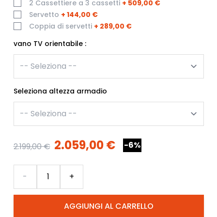
2 Cassettiere a 3 cassetti
+
509,00 €
Servetto
+
144,00 €
Coppia di servetti
+
289,00 €
vano TV orientabile :
Seleziona altezza armadio
2.059,00 €
-6%
2.199,00 €
Quantità
-
+
AGGIUNGI AL CARRELLO