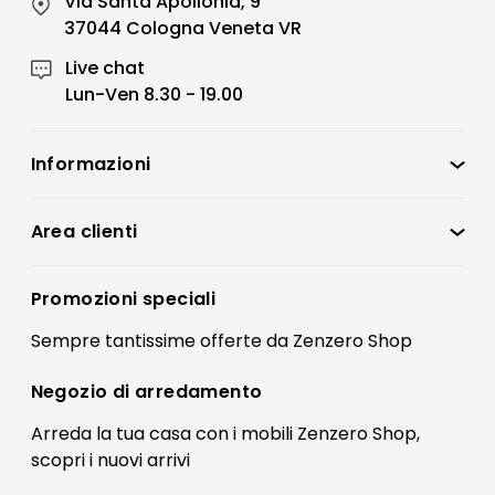
Via Santa Apollonia, 9
37044 Cologna Veneta VR
Live chat
Lun-Ven 8.30 - 19.00
Informazioni
Zenzero Shop
Condizioni di vendita
Area clienti
Accedi
Privacy policy
Registrati
Promozioni speciali
Preferenze Cookies
Il mio account
Sempre tantissime
offerte
da Zenzero Shop
Termini e condizioni
Bonus Mobili
Contatti
Negozio di
arredamento
Blog Arredamento
FAQ
Arreda la tua casa con i mobili Zenzero Shop,
scopri i
nuovi arrivi
Pagamenti