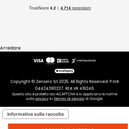
Reso
Arredare
Copyright © Zenzero Srl 2025. All Rights Reserved. P.IVA
04424390237. REA VR 419246
Questo sito è protetto da reCAPTCHA e si applicano le norme
sulla
privacy
e i
termini di servizio
di Google.
Informativa sulla raccolta