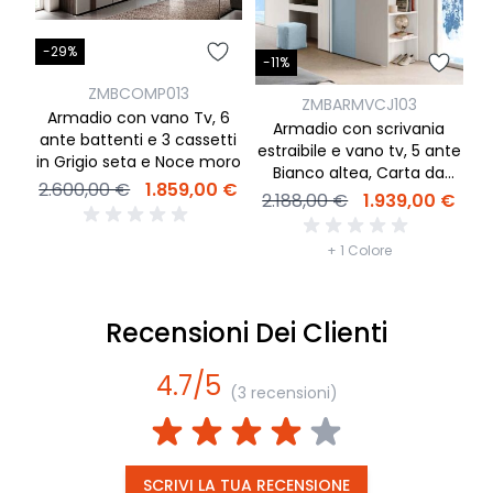
-29%
-
-11%
ZMBCOMP013
ZMBARMVCJ103
Armadio con vano Tv, 6
Armadio con scrivania
ante battenti e 3 cassetti
va
estraibile e vano tv, 5 ante
in Grigio seta e Noce moro
f
Bianco altea, Carta da
2.600,00 €
1.859,00 €
3
zucchero e Grigio seta
2.188,00 €
1.939,00 €
+ 1 Colore
Recensioni Dei Clienti
4.7/5
(3 recensioni)
SCRIVI LA TUA RECENSIONE