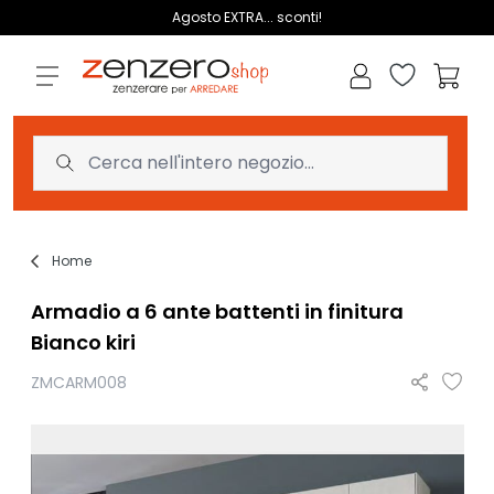
Salta al contenuto
Agosto EXTRA... sconti!
Lista dei des
Carrell
Home
Armadio a 6 ante battenti in finitura
Bianco kiri
ZMCARM008