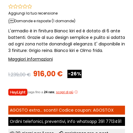
Aggiungi la tua recensione
Domande e risposte (1 domande)
L'armadio è in finitura Bianoc kiri ed è dotato di 6 ante
battenti. Grazie al suo design semplice e pulito si adatta
ad ogni zona notte donandogli eleganza. E' disponibile in
3 finiture: Grigio reina. Bianco kiri e Olmo frida.
Maggiori informazioni
916,00 €
-26%
1.239,00 €
paga fino a
24 rate
,
scopri di più
AGOSTO extra... sconti! Codice coupon: AGOSTOX
Ordini telefonici, preventivi, info whatsapp
391 7713491