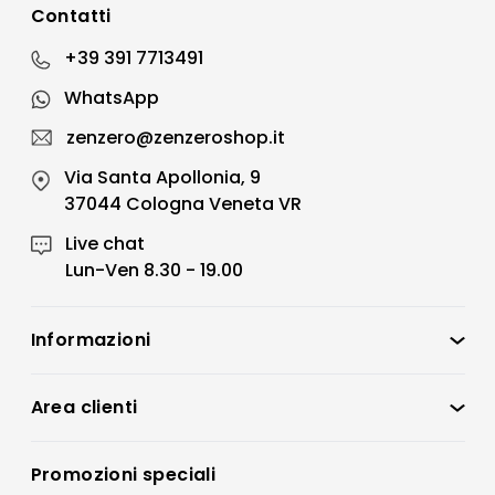
Contatti
+39 391 7713491
WhatsApp
zenzero@zenzeroshop.it
Via Santa Apollonia, 9
37044 Cologna Veneta VR
Live chat
Lun-Ven 8.30 - 19.00
Informazioni
Zenzero Shop
Condizioni di vendita
Area clienti
Accedi
Privacy policy
Registrati
Promozioni speciali
Preferenze Cookies