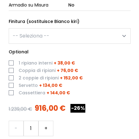
Armadio su Misura
No
Finitura (sostituisce Bianco kiri)
Optional
1 ripiano interni
+
38,00 €
Coppia di ripiani
+
76,00 €
2 coppie di ripiani
+
152,00 €
Servetto
+
134,00 €
Cassettiera
+
144,00 €
916,00 €
-26%
1.239,00 €
Quantità
-
+