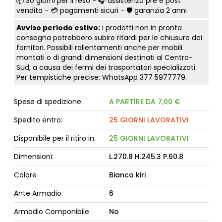
📦
30 giorni per il reso
- 🎧 assistenza pre e post
vendita - 💳
pagamenti sicuri
- 🛡️ garanzia 2 anni
Avviso periodo estivo:
i prodotti non in pronta
consegna potrebbero subire ritardi per le chiusure dei
fornitori. Possibili rallentamenti anche per mobili
montati o di grandi dimensioni destinati al Centro-
Sud, a causa dei fermi dei trasportatori specializzati.
Per tempistiche precise: WhatsApp
377 5977779
.
Spese di spedizione:
A PARTIRE DA 7,00 €
Spedito entro:
25 GIORNI LAVORATIVI
Disponibile per il ritiro in:
25 GIORNI LAVORATIVI
Dimensioni:
L.270.8 H.245.3 P.60.8
Colore
Bianco kiri
Ante Armadio
6
Armadio Componibile
No