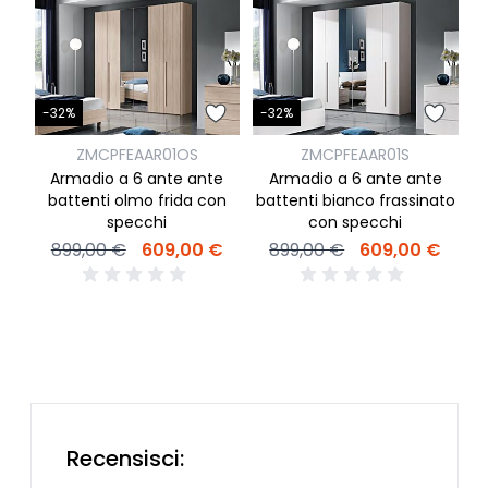
-32%
-32%
ZMCPFEAAR01OS
ZMCPFEAAR01S
-
Armadio a 6 ante ante
Armadio a 6 ante ante
battenti olmo frida con
battenti bianco frassinato
specchi
con specchi
A
899,00 €
609,00 €
899,00 €
609,00 €
B
2
Recensisci: