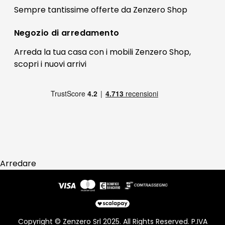
Il mio account
Sempre tantissime
offerte
da Zenzero Shop
Termini e condizioni
Bonus Mobili
Contatti
Negozio di
arredamento
Blog Arredamento
FAQ
Arreda la tua casa con i mobili Zenzero Shop,
scopri i
nuovi arrivi
Pagamenti
Reso
Arredare
Copyright © Zenzero Srl 2025. All Rights Reserved. P.IVA