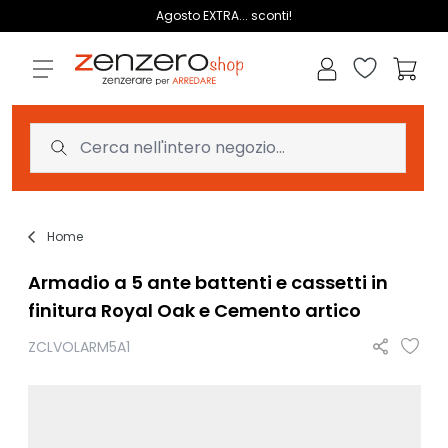
Salta al contenuto
Agosto EXTRA... sconti!
Lista dei des
Carrell
Home
Armadio a 5 ante battenti e cassetti in
finitura Royal Oak e Cemento artico
ZCLVOLARM5A1