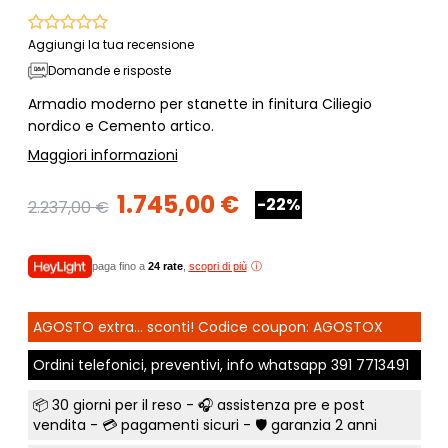
Aggiungi la tua recensione
Domande e risposte
Armadio moderno per stanette in finitura Ciliegio
nordico e Cemento artico.
Maggiori informazioni
1.745,00 €
-22%
2.237,00 €
paga fino a
24 rate
,
scopri di più
AGOSTO extra... sconti! Codice coupon: AGOSTOX
Ordini telefonici, preventivi, info whatsapp
391 7713491
📦
30 giorni per il reso
- 🎧 assistenza pre e post
vendita - 💳
pagamenti sicuri
- 🛡️ garanzia 2 anni