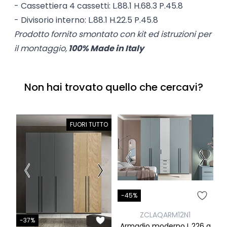
- Cassettiera 4 cassetti: L.88.1 H.68.3 P.45.8
- Divisorio interno: L.88.1 H.22.5 P.45.8
Prodotto fornito smontato con kit ed istruzioni per
il montaggio,
100% Made in Italy
Non hai trovato quello che cercavi?
FUORI TUTTO
-45%
-
ZCLAQARM12N1
-37%
Armadio moderno L.226 a
Ar