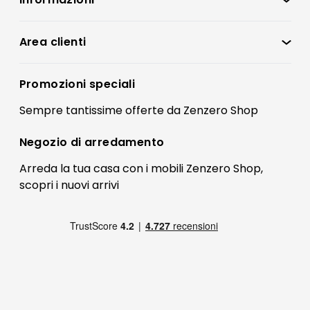
Zenzero Shop
Condizioni di vendita
Area clienti
Accedi
Privacy policy
Registrati
Promozioni speciali
Preferenze Cookies
Il mio account
Sempre tantissime
offerte
da Zenzero Shop
Termini e condizioni
Bonus Mobili
Contatti
Negozio di
arredamento
Blog Arredamento
FAQ
Arreda la tua casa con i mobili Zenzero Shop,
scopri i
nuovi arrivi
Pagamenti
Reso