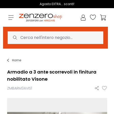
Salta al contenuto
Agosto EXTRA... sconti!
Lista dei des
Carrell
Home
Armadio a 3 ante scorrevoli in finitura
nobilitato Visone
ZMBARM3AVIS1