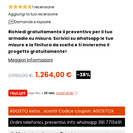
1
recensione
Aggiungi la tua recensione
Domande e risposte
Richiedi gratuitamente il preventivo per il tuo
armadio su misura. Scrivici su
whatsapp
le tue
misure e la finitura da scelta e ti invieremo il
progetto gratuitamente!
Maggiori informazioni
1.264,00 €
-38%
2.050,00 €
paga fino a
24 rate
,
scopri di più
AGOSTO extra... sconti! Codice coupon: AGOSTOX
Ordini telefonici, preventivi, info whatsapp
391 7713491