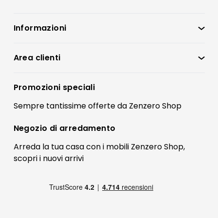
Informazioni
Zenzero Shop
Condizioni di vendita
Area clienti
Accedi
Privacy policy
Registrati
Promozioni speciali
Preferenze Cookies
Il mio account
Sempre tantissime
offerte
da Zenzero Shop
Termini e condizioni
Bonus Mobili
Contatti
Negozio di
arredamento
Blog Arredamento
FAQ
Arreda la tua casa con i mobili Zenzero Shop,
scopri i
nuovi arrivi
Pagamenti
Reso