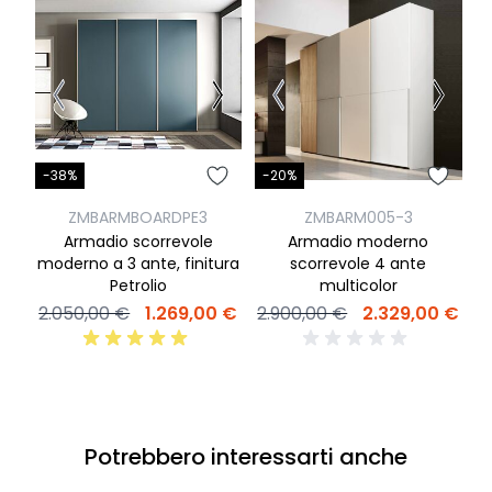
-38%
-20%
-
ZMBARMBOARDPE3
ZMBARM005-3
Armadio scorrevole
Armadio moderno
A
moderno a 3 ante, finitura
scorrevole 4 ante
Petrolio
multicolor
2.050,00 €
1.269,00 €
2.900,00 €
2.329,00 €
4
Potrebbero interessarti anche