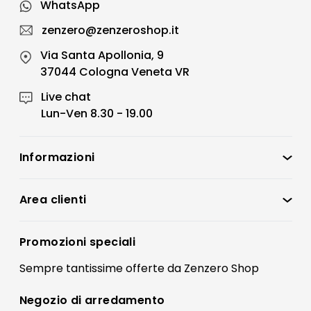
WhatsApp
zenzero@zenzeroshop.it
Via Santa Apollonia, 9
37044 Cologna Veneta VR
Live chat
Lun-Ven 8.30 - 19.00
Informazioni
Zenzero Shop
Condizioni di vendita
Area clienti
Accedi
Privacy policy
Registrati
Promozioni speciali
Preferenze Cookies
Il mio account
Sempre tantissime
offerte
da Zenzero Shop
Termini e condizioni
Bonus Mobili
Contatti
Negozio di
arredamento