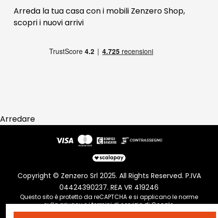
Blog Arredamento
FAQ
Arreda la tua casa con i mobili Zenzero Shop,
scopri i
nuovi arrivi
Pagamenti
Reso
Arredare
Copyright © Zenzero Srl 2025. All Rights Reserved. P.IVA
04424390237. REA VR 419246
Questo sito è protetto da reCAPTCHA e si applicano le norme
sulla
privacy
e i
termini di servizio
di Google.