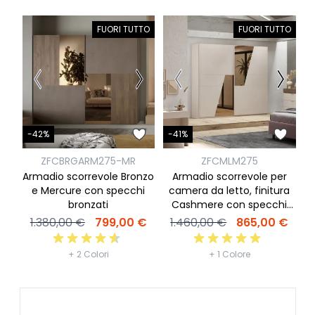
FUORI TUTTO
FUORI TUTTO
-
-42%
-41%
ZFCBRGARM275-MR
ZFCMLM275
Armadio scorrevole Bronzo
Armadio scorrevole per
f
e Mercure con specchi
camera da letto, finitura
bronzati
Cashmere con specchi
bronzo
1.380,00 €
799,00 €
1.460,00 €
865,00 €
+ 2 Colori
+ 1 Colore