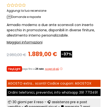
Aggiungi la tua recensione
Domande e risposte
Armadio moderno a due ante scorrevoli con inserto
specchio in promozione, disponibili in diverse finiture,
allestimento interno personalizzabile.
Maggiori informazioni
1.889,00 €
-37%
2.980,00 €
paga fino a
24 rate
,
scopri di più
AGOSTO extra... sconti! Codice coupon: AGOSTOX
Ordini telefonici, preventivi, info whatsapp
391 7713491
📦
30 giorni per il reso
- 🎧 assistenza pre e post
vendita - 💳
pagamenti sicuri
- 🛡️ garanzia 2 anni