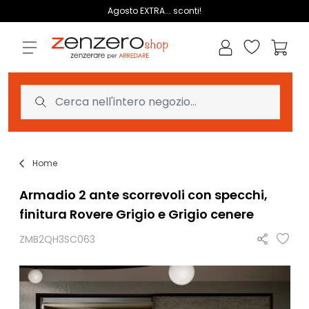
Salta al contenuto
Agosto EXTRA... sconti!
Lista dei des
Carrell
Home
Armadio 2 ante scorrevoli con specchi,
finitura Rovere Grigio e Grigio cenere
ZMB2QH3SC063