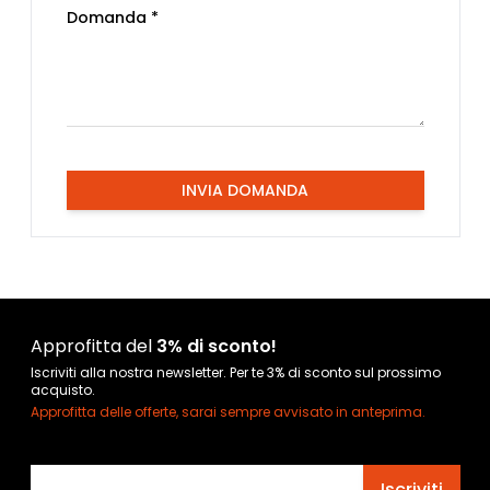
Domanda *
INVIA DOMANDA
Approfitta del
3% di sconto!
Iscriviti alla nostra newsletter. Per te 3% di sconto sul prossimo
acquisto.
Approfitta delle offerte, sarai sempre avvisato in anteprima.
Indirizzo email
Iscriviti