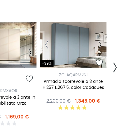
-39%
ZCLAQARM2N1
-69%
Armadio scorrevole a 3 ante
H.257 L.267.5, color Cadaques
ARM3AOR
ZLC
evole a 3 ante in
Armadio
2.200,00 €
1.345,00 €
obilitato Orzo
Laccato 
€
1.169,00 €
1.299,