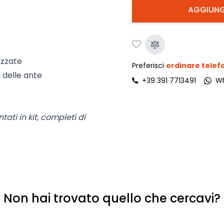
AGGIUNG
izzate
Preferisci
ordinare tele
 delle ante
+39 391 7713491
W
ati in kit, completi di
Non hai trovato quello che cercavi?