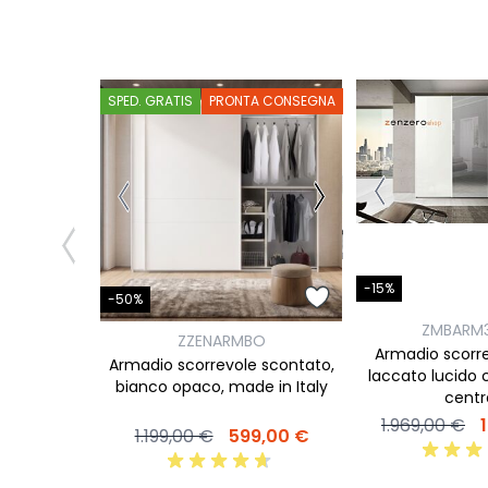
SPED. GRATIS
PRONTA CONSEGNA
-15%
-50%
ZMBARM3
13O
ZZENARMBO
Armadio scorr
e a 3 ante
Armadio scorrevole scontato,
laccato lucido
on specchio
bianco opaco, made in Italy
centr
1.969,00 €
9,00 €
1.199,00 €
599,00 €