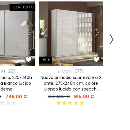
FUORI TUTTO
-50%
-50%
Z
SAT-220
ZFCSAT-275S
Armadio
madio, 220x240h
Nuovo armadio scorrevole a 2
Bianco luci
ura Bianco lucido
ante, 275x240h cm, colore
Argento,
derno
Bianco lucido con specchi
ant
1.699,
Argento
€
749,00 €
1.829,00 €
915,00 €