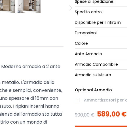
Spese di spedizione:
ork
Luna Top
iccione
Spedito entro:
Armadi e 
Disponibile per il ritiro in:
Letti cont
ip
Letto, co
Dimensioni:
Letti Plus
Colore
Camere m
Ante Armadio
Mostra tu
Armadio Componibile
la Moderno armadio a 2 ante
Armadio su Misura
 metallo. L'armadio della
che e semplici, conveniente,
Optional Armadio
ha uno spessore di 16mm con
Ammortizzatori per a
suto. I ripiani interni hanno
589,00 €
ienza dell'armadio sta tutta
900,00 €
lestirlo con un mondo di