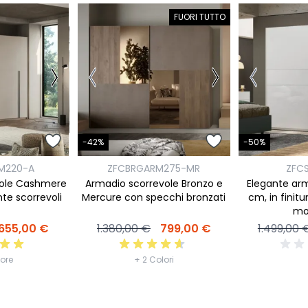
FUORI TUTTO
-42%
-50%
M220-A
ZFCBRGARM275-MR
ZFC
vole Cashmere
Armadio scorrevole Bronzo e
Elegante ar
nte scorrevoli
Mercure con specchi bronzati
cm, in finit
mo
655,00 €
1.380,00 €
799,00 €
1.499,00 
lore
+ 2 Colori