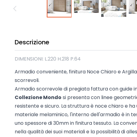
Madie industrial New Y
Mobili sala moderna P
Mobili Blu
Mobili da soggiorno Str
Collezione Beta 2.0
Descrizione
Collezione Mango
Mobili Tomasella
DIMENSIONI: L.220 H.218 P.64
Mostra tutti
Armadio conveniente, finitura Noce Chiaro e Argil
scorrevoli.
Armadio scorrevole di pregiata fattura con guide in
Collezione Mondo
si presenta con linee geometri
resistente e sicuro. La struttura è noce chiaro e 
materiale melaminico, l'interno dell'armadio è in tes
uno spessore di 30mm in finitura tessuto. La conven
nella qualità dei suoi materiali e la possibilità di al