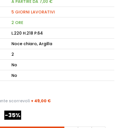
A PARTIRE DA 7,00 €
5 GIORNI LAVORATIVI
camere Like
2 ORE
enitore Stella
mò, armadio Atlantic
L.220 H.218 P.64
Noce chiaro, Argilla
oderne notte Miss
2
tti
No
No
nte scorrevoli
+
49,00 €
-35%