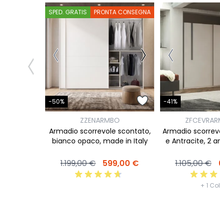
SPED. GRATIS
PRONTA CONSEGNA
-50%
-41%
ZZENARMBO
ZFCEVRAR
Armadio scorrevole scontato,
Armadio scorre
bianco opaco, made in Italy
e Antracite, 2 a
1.199,00 €
599,00 €
1.105,00 €
+ 1 Co