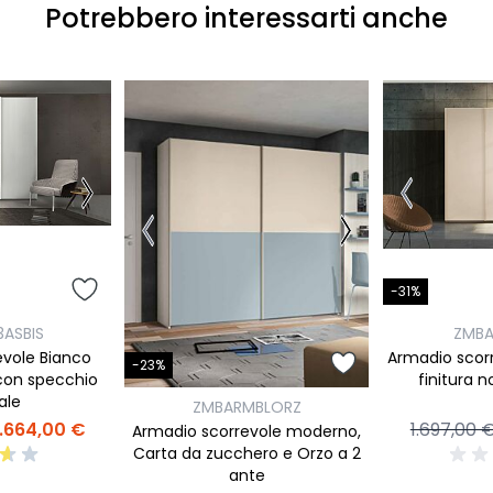
Potrebbero interessarti anche
-31%
ASBIS
ZMB
evole Bianco
Armadio scorr
-23%
 con specchio
finitura n
ale
ZMBARMBLORZ
1.664,00 €
1.697,00 
Armadio scorrevole moderno,
Carta da zucchero e Orzo a 2
ante