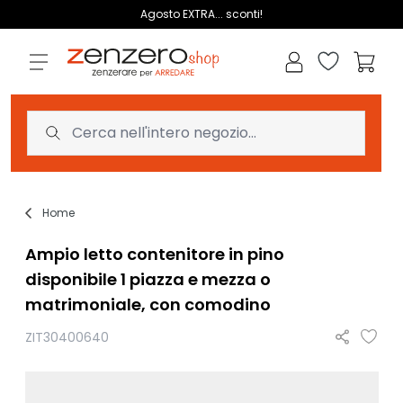
Salta al contenuto
Agosto EXTRA... sconti!
Lista dei des
Carrell
Home
Ampio letto contenitore in pino
disponibile 1 piazza e mezza o
matrimoniale, con comodino
ZIT30400640