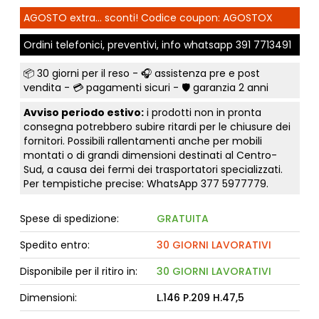
AGOSTO extra... sconti! Codice coupon: AGOSTOX
Ordini telefonici, preventivi, info whatsapp
391 7713491
📦
30 giorni per il reso
- 🎧 assistenza pre e post
vendita - 💳
pagamenti sicuri
- 🛡️ garanzia 2 anni
Avviso periodo estivo:
i prodotti non in pronta
consegna potrebbero subire ritardi per le chiusure dei
fornitori. Possibili rallentamenti anche per mobili
montati o di grandi dimensioni destinati al Centro-
Sud, a causa dei fermi dei trasportatori specializzati.
Per tempistiche precise: WhatsApp
377 5977779
.
Spese di spedizione:
GRATUITA
Spedito entro:
30 GIORNI LAVORATIVI
Disponibile per il ritiro in:
30 GIORNI LAVORATIVI
Dimensioni:
L.146 P.209 H.47,5