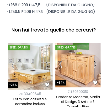
-L.166 P.209 H.47,5 (DISPONIBILE DA GIUGNO)
-L.186,5 P.209 H.47,5 (DISPONIBILE DA GIUGNO)
Non hai trovato quello che cercavi?
SPED. GRATIS
SPED. GRATIS
S
-
-34%
-26%
ZIT30500010
ZIT30400645
Credenza Moderna, Madia
Letto con cassetti e
di Design, 3 Ante e 3
comodino incluso
Cassetti, Pino