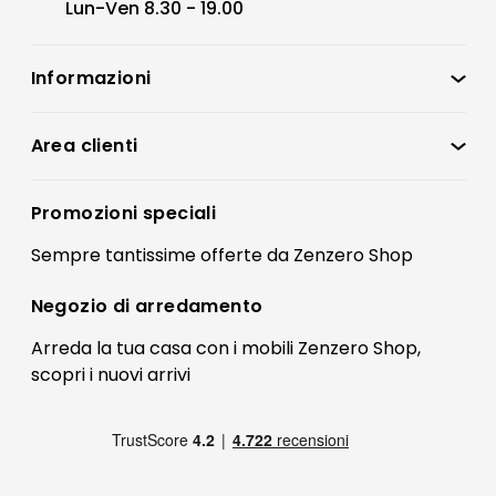
Lun-Ven 8.30 - 19.00
Informazioni
Zenzero Shop
Condizioni di vendita
Area clienti
Accedi
Privacy policy
Registrati
Promozioni speciali
Preferenze Cookies
Il mio account
Sempre tantissime
offerte
da Zenzero Shop
Termini e condizioni
Bonus Mobili
Contatti
Negozio di
arredamento
Blog Arredamento
FAQ
Arreda la tua casa con i mobili Zenzero Shop,
scopri i
nuovi arrivi
Pagamenti
Reso